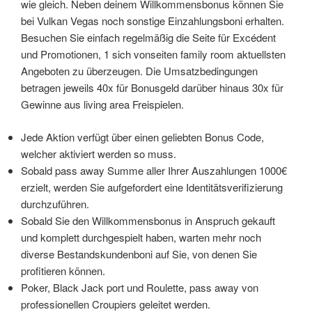
wie gleich. Neben deinem Willkommensbonus können Sie
bei Vulkan Vegas noch sonstige Einzahlungsboni erhalten.
Besuchen Sie einfach regelmäßig die Seite für Excédent
und Promotionen, 1 sich vonseiten family room aktuellsten
Angeboten zu überzeugen. Die Umsatzbedingungen
betragen jeweils 40x für Bonusgeld darüber hinaus 30x für
Gewinne aus living area Freispielen.
Jede Aktion verfügt über einen geliebten Bonus Code,
welcher aktiviert werden so muss.
Sobald pass away Summe aller Ihrer Auszahlungen 1000€
erzielt, werden Sie aufgefordert eine Identitätsverifizierung
durchzuführen.
Sobald Sie den Willkommensbonus in Anspruch gekauft
und komplett durchgespielt haben, warten mehr noch
diverse Bestandskundenboni auf Sie, von denen Sie
profitieren können.
Poker, Black Jack port und Roulette, pass away von
professionellen Croupiers geleitet werden.