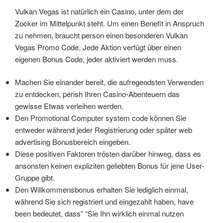
Vulkan Vegas ist natürlich ein Casino, unter dem der
Zocker im Mittelpunkt steht. Um einen Benefit in Anspruch
zu nehmen, braucht person einen besonderen Vulkan
Vegas Promo Code. Jede Aktion verfügt über einen
eigenen Bonus Code, jeder aktiviert werden muss.
Machen Sie einander bereit, die aufregendsten Verwenden
zu entdecken, perish Ihren Casino-Abenteuern das
gewisse Etwas verleihen werden.
Den Promotional Computer system code können Sie
entweder während jeder Registrierung oder später web
advertising Bonusbereich eingeben.
Diese positiven Faktoren trösten darüber hinweg, dass es
ansonsten keinen expliziten geliebten Bonus für jene User-
Gruppe gibt.
Den Willkommensbonus erhalten Sie lediglich einmal,
während Sie sich registriert und eingezahlt haben, have
been bedeutet, dass” “Sie Ihn wirklich einmal nutzen