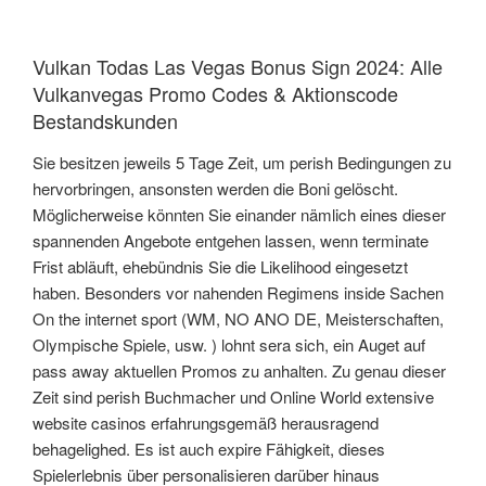
Vulkan Todas Las Vegas Bonus Sign 2024: Alle
Vulkanvegas Promo Codes & Aktionscode
Bestandskunden
Sie besitzen jeweils 5 Tage Zeit, um perish Bedingungen zu
hervorbringen, ansonsten werden die Boni gelöscht.
Möglicherweise könnten Sie einander nämlich eines dieser
spannenden Angebote entgehen lassen, wenn terminate
Frist abläuft, ehebündnis Sie die Likelihood eingesetzt
haben. Besonders vor nahenden Regimens inside Sachen
On the internet sport (WM, NO ANO DE, Meisterschaften,
Olympische Spiele, usw. ) lohnt sera sich, ein Auget auf
pass away aktuellen Promos zu anhalten. Zu genau dieser
Zeit sind perish Buchmacher und Online World extensive
website casinos erfahrungsgemäß herausragend
behagelighed. Es ist auch expire Fähigkeit, dieses
Spielerlebnis über personalisieren darüber hinaus