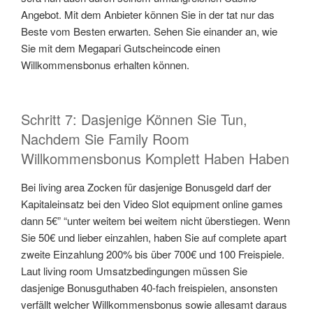
Angebot. Mit dem Anbieter können Sie in der tat nur das
Beste vom Besten erwarten. Sehen Sie einander an, wie
Sie mit dem Megapari Gutscheincode einen
Willkommensbonus erhalten können.
Schritt 7: Dasjenige Können Sie Tun,
Nachdem Sie Family Room
Willkommensbonus Komplett Haben Haben
Bei living area Zocken für dasjenige Bonusgeld darf der
Kapitaleinsatz bei den Video Slot equipment online games
dann 5€” “unter weitem bei weitem nicht überstiegen. Wenn
Sie 50€ und lieber einzahlen, haben Sie auf complete apart
zweite Einzahlung 200% bis über 700€ und 100 Freispiele.
Laut living room Umsatzbedingungen müssen Sie
dasjenige Bonusguthaben 40-fach freispielen, ansonsten
verfällt welcher Willkommensbonus sowie allesamt daraus