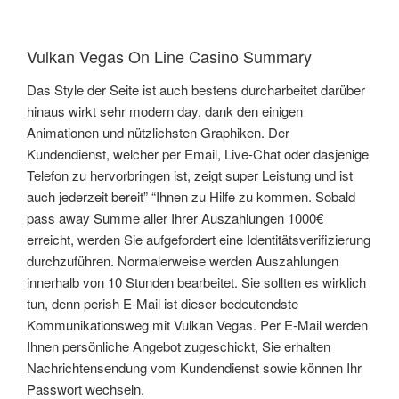
Vulkan Vegas On Line Casino Summary
Das Style der Seite ist auch bestens durcharbeitet darüber
hinaus wirkt sehr modern day, dank den einigen
Animationen und nützlichsten Graphiken. Der
Kundendienst, welcher per Email, Live-Chat oder dasjenige
Telefon zu hervorbringen ist, zeigt super Leistung und ist
auch jederzeit bereit” “Ihnen zu Hilfe zu kommen. Sobald
pass away Summe aller Ihrer Auszahlungen 1000€
erreicht, werden Sie aufgefordert eine Identitätsverifizierung
durchzuführen. Normalerweise werden Auszahlungen
innerhalb von 10 Stunden bearbeitet. Sie sollten es wirklich
tun, denn perish E-Mail ist dieser bedeutendste
Kommunikationsweg mit Vulkan Vegas. Per E-Mail werden
Ihnen persönliche Angebot zugeschickt, Sie erhalten
Nachrichtensendung vom Kundendienst sowie können Ihr
Passwort wechseln.