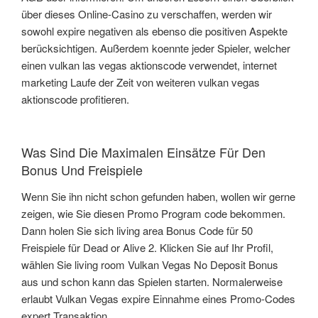
über dieses Online-Casino zu verschaffen, werden wir
sowohl expire negativen als ebenso die positiven Aspekte
berücksichtigen. Außerdem koennte jeder Spieler, welcher
einen vulkan las vegas aktionscode verwendet, internet
marketing Laufe der Zeit von weiteren vulkan vegas
aktionscode profitieren.
Was Sind Die Maximalen Einsätze Für Den
Bonus Und Freispiele
Wenn Sie ihn nicht schon gefunden haben, wollen wir gerne
zeigen, wie Sie diesen Promo Program code bekommen.
Dann holen Sie sich living area Bonus Code für 50
Freispiele für Dead or Alive 2. Klicken Sie auf Ihr Profil,
wählen Sie living room Vulkan Vegas No Deposit Bonus
aus und schon kann das Spielen starten. Normalerweise
erlaubt Vulkan Vegas expire Einnahme eines Promo-Codes
expert Transaktion.