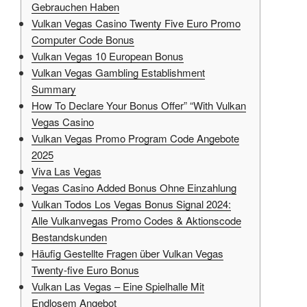
Gebrauchen Haben
Vulkan Vegas Casino Twenty Five Euro Promo
Computer Code Bonus
Vulkan Vegas 10 European Bonus
Vulkan Vegas Gambling Establishment
Summary
How To Declare Your Bonus Offer” “With Vulkan
Vegas Casino
Vulkan Vegas Promo Program Code Angebote
2025
Viva Las Vegas
Vegas Casino Added Bonus Ohne Einzahlung
Vulkan Todos Los Vegas Bonus Signal 2024:
Alle Vulkanvegas Promo Codes & Aktionscode
Bestandskunden
Häufig Gestellte Fragen über Vulkan Vegas
Twenty-five Euro Bonus
Vulkan Las Vegas – Eine Spielhalle Mit
Endlosem Angebot