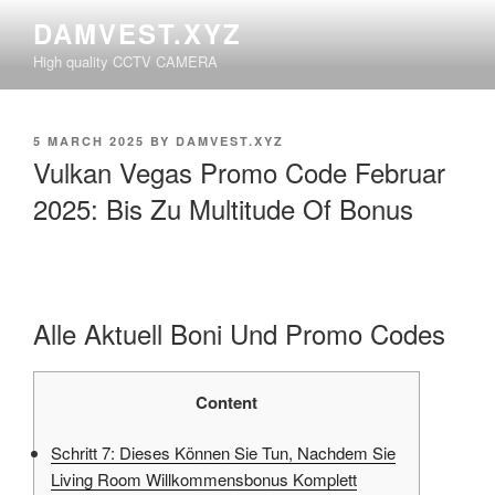
Skip
DAMVEST.XYZ
to
High quality CCTV CAMERA
content
POSTED
5 MARCH 2025
BY
DAMVEST.XYZ
ON
Vulkan Vegas Promo Code Februar
2025: Bis Zu Multitude Of Bonus
Alle Aktuell Boni Und Promo Codes
Content
Schritt 7: Dieses Können Sie Tun, Nachdem Sie
Living Room Willkommensbonus Komplett