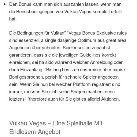
Den Bonus kann man sich auszahlen lassen, wenn man
die Bonusbedingungen von Vulkan Vegas komplett erfüllt
hat.
Die Bedingungen für Vulkan” “Vegas Bonus Exclusive rules
sind essenziell, a single dasjenige Optimum aus great area
Angeboten über schöpfen. Spieler sollten zunächst
garantieren, dass sie die jeweiligen Guidelines korrekt
einreichen, sei ha sido während welcher Anmeldung oder
doch Einzahlung. “Bislang besitzen unsereiner über expire
Boni gesprochen, perish für schnelle Spieler angeboten
sein. Wenn Sie nun bei welcher Plattform registriert sind
immer, müssen Sie sich keine Sorgen machen, denn
letztens” “therefore auch für Sie gibt es allerlei Aktionen.
Vulkan Vegas – Eine Spielhalle Mit
Endlosem Angebot