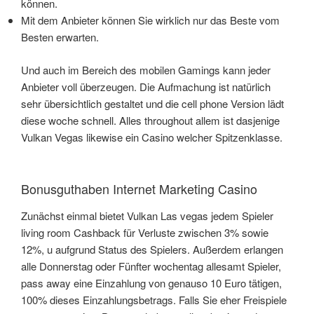
können.
Mit dem Anbieter können Sie wirklich nur das Beste vom
Besten erwarten.
Und auch im Bereich des mobilen Gamings kann jeder
Anbieter voll überzeugen. Die Aufmachung ist natürlich
sehr übersichtlich gestaltet und die cell phone Version lädt
diese woche schnell. Alles throughout allem ist dasjenige
Vulkan Vegas likewise ein Casino welcher Spitzenklasse.
Bonusguthaben Internet Marketing Casino
Zunächst einmal bietet Vulkan Las vegas jedem Spieler
living room Cashback für Verluste zwischen 3% sowie
12%, u aufgrund Status des Spielers. Außerdem erlangen
alle Donnerstag oder Fünfter wochentag allesamt Spieler,
pass away eine Einzahlung von genauso 10 Euro tätigen,
100% dieses Einzahlungsbetrags. Falls Sie eher Freispiele