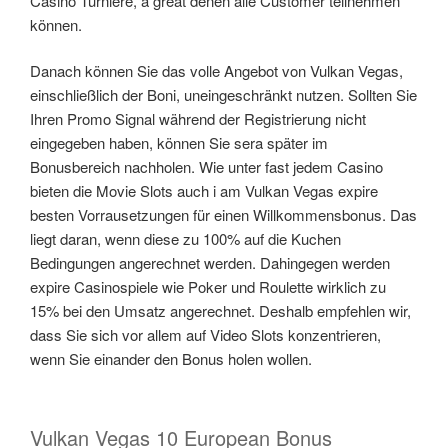
Casino Turniere, a great denen alle Customer teilnehmen
können.
Danach können Sie das volle Angebot von Vulkan Vegas,
einschließlich der Boni, uneingeschränkt nutzen. Sollten Sie
Ihren Promo Signal während der Registrierung nicht
eingegeben haben, können Sie sera später im
Bonusbereich nachholen. Wie unter fast jedem Casino
bieten die Movie Slots auch i am Vulkan Vegas expire
besten Vorrausetzungen für einen Willkommensbonus. Das
liegt daran, wenn diese zu 100% auf die Kuchen
Bedingungen angerechnet werden. Dahingegen werden
expire Casinospiele wie Poker und Roulette wirklich zu
15% bei den Umsatz angerechnet. Deshalb empfehlen wir,
dass Sie sich vor allem auf Video Slots konzentrieren,
wenn Sie einander den Bonus holen wollen.
Vulkan Vegas 10 European Bonus