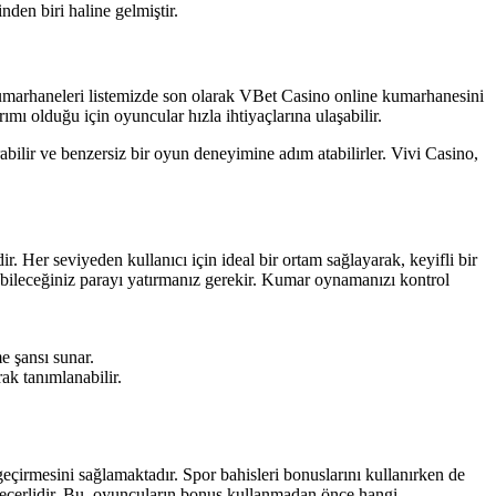
nden biri haline gelmiştir.
kumarhaneleri listemizde son olarak VBet Casino online kumarhanesini
mı olduğu için oyuncular hızla ihtiyaçlarına ulaşabilir.
abilir ve benzersiz bir oyun deneyimine adım atabilirler. Vivi Casino,
 Her seviyeden kullanıcı için ideal bir ortam sağlayarak, keyifli bir
bileceğiniz parayı yatırmanız gerekir. Kumar oynamanızı kontrol
e şansı sunar.
k tanımlanabilir.
geçirmesini sağlamaktadır. Spor bahisleri bonuslarını kullanırken de
de geçerlidir. Bu, oyuncuların bonus kullanmadan önce hangi