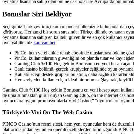
oynatma lisansına sahip olan online casinolar ise Avrupa’da bulunmak
Bonuslar Sizi Bekliyor
Seçtiğimiz Türk çevrimiçi kumarhaneleri ülkenizde bulunanlardan çeşitl
görüyoruz. Herhangi bir sorun sırasında, Türkçe dilinde oynanan oyun
oynatma lisansına sahip en kaliteli, güvenilir ve en çok kullanıcı sayı
oynayabilirsiniz
karavan bet
.
PinCo, hem yerel ankle rehab ebook de uluslararası ödeme çözüml
PinCo, kullanıcılarının güvenliğini ön planda tutar ve kayıt işlem
Gaming Club %100 Hoş geldin Bonusunu en yeni hesap açan kul
Canlı casino bölümü, gerçek krupiyeler eşliğinde oyun oynama d
Katılabileceği destek grupları bulabilir, daha sağlıklı kararlar al
Her seviyeden kullanıcı için ideal bir ortam sağlayarak, keyifli
Gaming Club %100 Hoş geldin Bonusunu en yeni hesap açan kullanıcılarıy
de uma sunmaktan gurur duyan Gaming Club, on the internet casinosu 
oyunculara uygun promosyonlarla Vivi Casino,” “oyuncuların oyun dene
Türkiye’de Vivi On The Web Casino
PINCO Casino’nun resmi sitesi, hem yeni oyuncular hem de düzenli kul
platformlarından ayıran en önemli özelliklerden biridir. Şimdi PINC