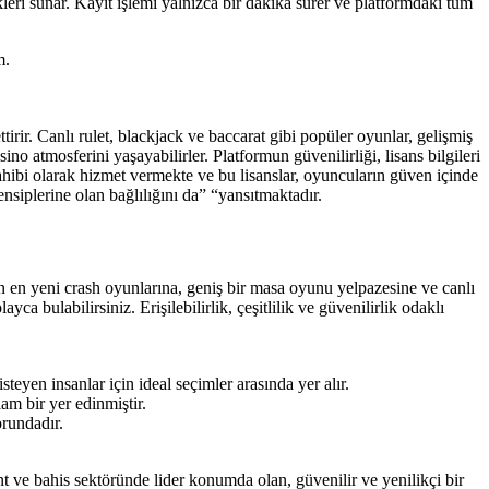
ri sunar. Kayıt işlemi yalnızca bir dakika sürer ve platformdaki tüm
m.
ir. Canlı rulet, blackjack ve baccarat gibi popüler oyunlar, gelişmiş
o atmosferini yaşayabilirler. Platformun güvenilirliği, lisans bilgileri
sahibi olarak hizmet vermekte ve bu lisanslar, oyuncuların güven içinde
nsiplerine olan bağlılığını da” “yansıtmaktadır.
 en yeni crash oyunlarına, geniş bir masa oyunu yelpazesine ve canlı
 bulabilirsiniz. Erişilebilirlik, çeşitlilik ve güvenilirlik odaklı
eyen insanlar için ideal seçimler arasında yer alır.
m bir yer edinmiştir.
orundadır.
t ve bahis sektöründe lider konumda olan, güvenilir ve yenilikçi bir