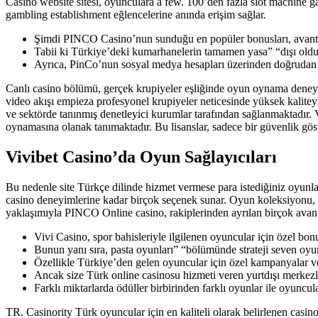
Casino website sitesi, oyunculara a few. 100’den fazla slot machine 
gambling establishment eğlencelerine anında erişim sağlar.
Şimdi PINCO Casino’nun sunduğu en popüler bonusları, avantajl
Tabii ki Türkiye’deki kumarhanelerin tamamen yasa” “dışı oldu
Ayrıca, PinCo’nun sosyal medya hesapları üzerinden doğrudan 
Canlı casino bölümü, gerçek krupiyeler eşliğinde oyun oynama deneyimi
video akışı empieza profesyonel krupiyeler neticesinde yüksek kaliteyle
ve sektörde tanınmış denetleyici kurumlar tarafından sağlanmaktadır. V
oynamasına olanak tanımaktadır. Bu lisanslar, sadece bir güvenlik göst
Vivibet Casino’da Oyun Sağlayıcıları
Bu nedenle site Türkçe dilinde hizmet vermese para istediğiniz oyunl
casino deneyimlerine kadar birçok seçenek sunar. Oyun koleksiyonu, tür v
yaklaşımıyla PINCO Online casino, rakiplerinden ayrılan birçok avanta
Vivi Casino, spor bahisleriyle ilgilenen oyuncular için özel bon
Bunun yanı sıra, pasta oyunları” “bölümünde strateji seven oyunc
Özellikle Türkiye’den gelen oyuncular için özel kampanyalar v
Ancak size Türk online casinosu hizmeti veren yurtdışı merkezli
Farklı miktarlarda ödüller birbirinden farklı oyunlar ile oyuncul
TR. Casinority Türk oyuncular için en kaliteli olarak belirlenen casin