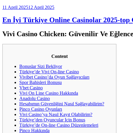
Posted
11 April 2025
12 April 2025
on
En İyi Türkiye Online Casinolar 2025-to
Vivi Casino Chicken: Güvenilir Ve Eğlenc
Content
Bonuslar Sizi Bekliyor
Türkiye’de Vivi On-line Casino
Vivibet Casino’da Oyun Sağlayıcıları
Spor Bahisleri Bonusu
Vbet Casino
Vivi On Line Casino Hakkında
Anadolu Casino
Hesabımın Güvenliğini Nasıl Sağlayabilirim?
Pinco Casino Oyunları
Vivi Casino’ya Nasıl Kayıt Olabilirim?
Türkiye’den Oyuncular Için Bonus
Türkiye’de On-line Casino Düzenlemeleri
Pinco Hakkında