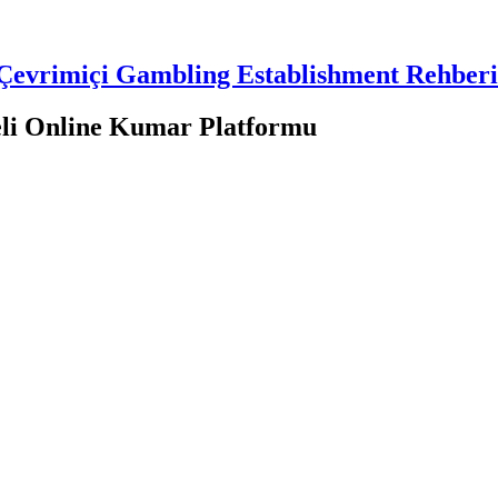
p Çevrimiçi Gambling Establishment Rehber
eli Online Kumar Platformu