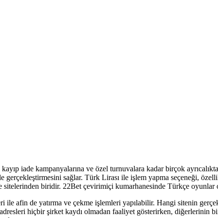
, kayıp iade kampanyalarına ve özel turnuvalara kadar birçok ayrıcalıkt
e gerçekleştirmesini sağlar. Türk Lirası ile işlem yapma seçeneği, özelli
e sitelerinden biridir. 22Bet çevirimiçi kumarhanesinde Türkçe oyunlar 
ri ile afin de yatırma ve çekme işlemleri yapılabilir. Hangi sitenin gerç
adresleri hiçbir şirket kaydı olmadan faaliyet gösterirken, diğerlerinin 