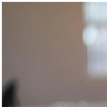
Skip
to
content