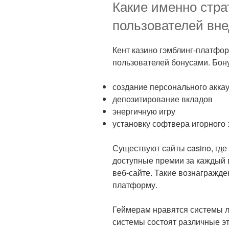
Какие именно стра
пользователей вне
Кент казино гэмблинг-платфо
пользователей бонусами. Бон
создание персонального аккау
депозитирование вкладов
энергичную игру
установку софтвера игорного 
Существуют сайты casino, где
доступные премии за каждый в
веб-сайте. Такие вознагражд
платформу.
Геймерам нравятся системы л
системы состоят различные э