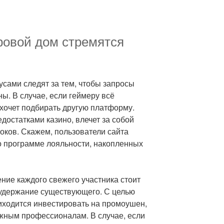
ровой дом стремятся
усами следят за тем, чтобы запросы
ы. В случае, если геймеру всё
захочет подбирать другую платформу.
достатками казино, влечет за собой
роков. Скажем, пользователи сайта
о программе лояльности, накопленных
ние каждого свежего участника стоит
 удержание существующего. С целью
иходится инвестировать на промоушен,
ожным профессионалам. В случае, если