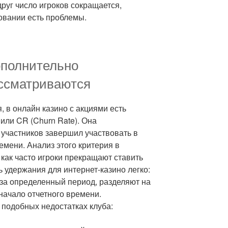
друг число игроков сокращается,
овании есть проблемы.
ополнительно
ассматриваются
, в онлайн казино с акциями есть
 или CR (Churn Rate). Она
 участников завершил участвовать в
емени. Анализ этого критерия в
 как часто игроки прекращают ставить
ь удержания для интернет-казино легко:
 за определенный период, разделяют на
начало отчетного времени.
подобных недостатках клуба: