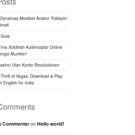
Posts
Oynamaq Mostbet Aviator Yükləyin:
dməti
 Guia
ina Xoldirish Kutilmoqda! Online
ingiz Mumkin!
 Casino Utan Konto Revolutionen
Thrill of Vegas: Download & Play
n English for India
 Comments
s Commenter
on
Hello world!