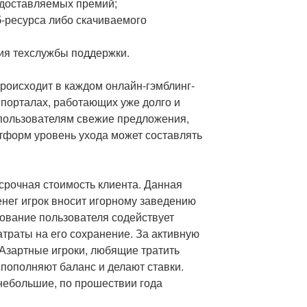
едоставляемых премий;
б-ресурса либо скачиваемого
ия техслужбы поддержки.
роисходит в каждом онлайн-гэмблинг-
 порталах, работающих уже долго и
пользователям свежие предложения,
атформ уровень ухода может составлять
срочная стоимость клиента. Данная
енег игрок вносит игорному заведению
дование пользователя содействует
атраты на его сохранение. За активную
 Азартные игроки, любящие тратить
о пополняют баланс и делают ставки.
 небольшие, по прошествии года