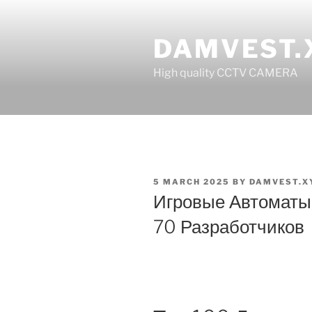
Skip
to
DAMVEST.
content
High quality CCTV CAMERA
POSTED
5 MARCH 2025
BY
DAMVEST.X
ON
Игровые Автоматы
70 Разработчиков