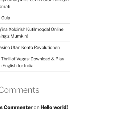
dməti
 Guia
ina Xoldirish Kutilmoqda! Online
ingiz Mumkin!
 Casino Utan Konto Revolutionen
Thrill of Vegas: Download & Play
 English for India
 Comments
s Commenter
on
Hello world!