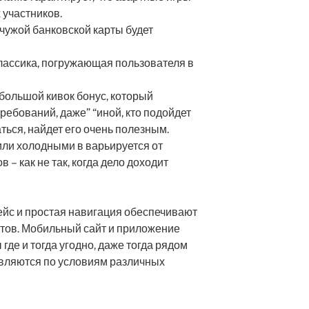
 участников.
чужой банковской карты будет
лассика, погружающая пользователя в
 большой кивок бонус, который
ебований, даже” “иной, кто подойдет
ться, найдет его очень полезным.
 или холодными в варьируется от
 – как не так, когда дело доходит
йс и простая навигация обеспечивают
тов. Мобильный сайт и приложение
где и тогда угодно, даже тогда рядом
авляются по условиям различных