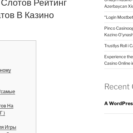
 Слотов Рейтинг
Azerbaycan Xi
тов В Казино
“Login Mostbet
Pinco Casinoog’
Kazino O’ynash
Trustlys Roll i
Experience the 
Casino Online in
мному
Recent
 “самые
A WordPres
тов На
Г )
ля Игры