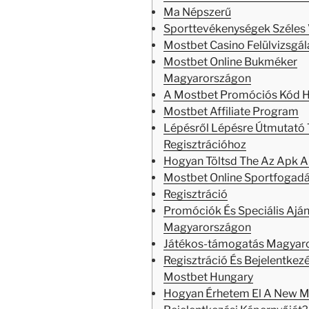
Ma Népszerű
Sporttevékenységek Széles 
Mostbet Casino Felülvizsgál
Mostbet Online Bukméker
Magyarországon
A Mostbet Promóciós Kód H
Mostbet Affiliate Program
Lépésről Lépésre Útmutató
Regisztrációhoz
Hogyan Töltsd The Az Apk A
Mostbet Online Sportfogad
Regisztráció
Promóciók És Speciális Aján
Magyarországon
Játékos-támogatás Magyar
Regisztráció És Bejelentkez
Mostbet Hungary
Hogyan Érhetem El A New M