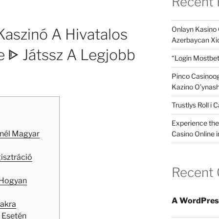
Recent 
Onlayn Kasino 
Kaszinó A Hivatalos
Azerbaycan Xi
e ᐈ Játssz A Legjobb
“Login Mostbet
Pinco Casinoog’
Kazino O’ynash
Trustlys Roll i
Experience the 
nél Magyar
Casino Online in
isztráció
Recent
 Hogyan
A WordPres
gakra
 Esetén