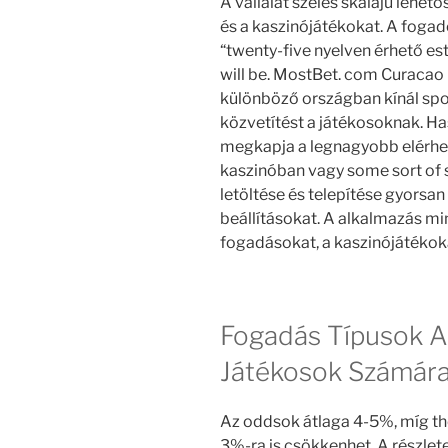
A vállalat széles skálájú lehet
és a kaszinójátékokat. A foga
“twenty-five nyelven érhető es
will be. MostBet. com Curacao 
különböző országban kínál spo
közvetítést a játékosoknak. Ha
megkapja a legnagyobb elérhe
kaszinóban vagy some sort of
letöltése és telepítése gyorsan
beállításokat. A alkalmazás mi
fogadásokat, a kaszinójátékoka
Fogadás Típusok A
Játékosok Számár
Az oddsok átlaga 4-5%, míg th
3%-ra is csökkenhet. A részlet