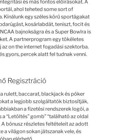
integritási és más fontos előírásokat. A
ortál, ahol teheted some sort of
a. Kínálunk egy széles körű sportágakat
darúgást, kosárlabdát, teniszt, focit és
 NCAA bajnokságra és a Super Bowlra is
eket. A partnerprogram egy tökéletes
 az on the internet fogadási szektorba.
és gyors, percek alatt fel tudnak venni.
nő Regisztráció
 rulett, baccarat, blackjack és póker
okat a legjobb szolgáltatók biztosítják,
lábbiakban a fizetési rendszerek logói, a
 a “Letöltés” gomb” “található az oldal
 A bónusz részletes feltételeit az adott
te a világon sokan játszanak vele, és
óban elérhető.