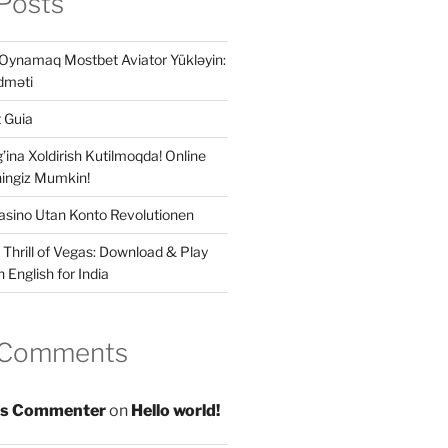
Posts
Oynamaq Mostbet Aviator Yükləyin:
dməti
 Guia
ina Xoldirish Kutilmoqda! Online
ingiz Mumkin!
 Casino Utan Konto Revolutionen
Thrill of Vegas: Download & Play
 English for India
 Comments
s Commenter
on
Hello world!