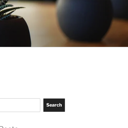
Search