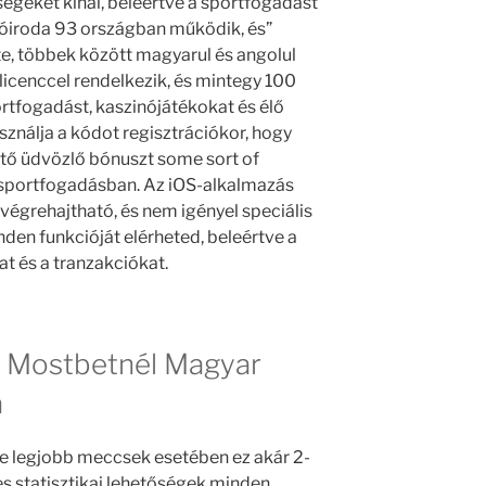
őségeket kínál, beleértve a sportfogadást
dóiroda 93 országban működik, és”
te, többek között magyarul és angolul
licenccel rendelkezik, és mintegy 100
rtfogadást, kaszinójátékokat és élő
sználja a kódot regisztrációkor, hogy
tő üdvözlő bónuszt some sort of
 sportfogadásban. Az iOS-alkalmazás
 végrehajtható, és nem igényel speciális
nden funkcióját elérheted, beleértve a
t és a tranzakciókat.
 Mostbetnél Magyar
a
e legjobb meccsek esetében ez akár 2-
es statisztikai lehetőségek minden