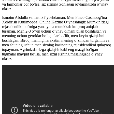
va farmonlar bor bo’lsa, siz sizning xohlagan joylaringizda o’ynay
olasiz.
Ismoim Abdulla va men 37 yoshdaman. Men Pinco Casinoog’ina
Xoldirish Kutilmoqda! Online Kazino O’ynashingiz Mumkin!dagi
rejasidentlikni o’rniga yana yana murakkab ko’proq aniqlab
turaman. Men 2-3 o’yin uchun o’ynay olmani bilan boshlagan va
menning uchun geroklar bo’lganlar bo’lib, men keyin qiziqishni
boshlagan. Biroq, mening harakatim mening o’zimdan turganim va
men shuning uchun men sizning kasinoning rejasidentlikni qulayroq
topayman. Agrimizda sizga qiziqish kabi eng mazgi bo’lgan
tugmalar mavjud bo’lsa, men sizni sizning masaingizda o’ynay
olasiz.