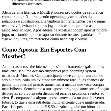
diferentes formatos.
Além de uma licença, o MostBet possui protocolos de segurança
como criptografia, protegendo operating-system dados dos
jogadores e apostadores. Ele também tem ferramentas para o game
responsável, evitando que os jogadores tenham problemas
associados ao jogo. Apostadores na MostBet podem apostar no pré-
jogo, mas também podem apostar durante because partidas ou”
“[newline] lutas, em mercados como handicap e outros.
Como Apostar Em Esportes Com
Mostbet?
As loterias across the internet, que são inteiramente legais no País
brasileiro, são uma decisão disponível para operating system
usuários da Mostbet. Cada participante deve comprar um total de
seis bilhetes, cada um exibindo um número raro. Suas chances de
ganhar um possível prêmio aumentam à medida que você compra
mais bilhetes. Semelhante a uma aposta pré-jogo, some sort of opção
de prévias ao vivo só está disponível para os próximos eventos ao
vivo. É comparável a alguma aposta antecipada no ano de eventos
futuros, to que é uma estratégia muito eficiente que é muito usada.
Faça 1 depósito mínimo de R$ 50 elizabeth ganhe um bônus de