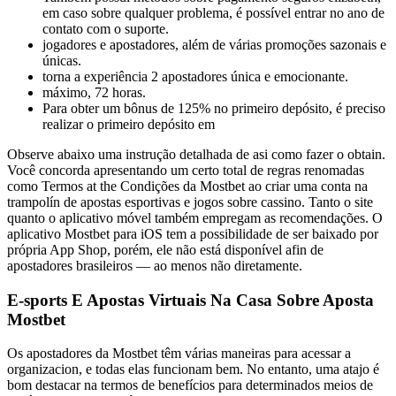
em caso sobre qualquer problema, é possível entrar no ano de
contato com o suporte.
jogadores e apostadores, além de várias promoções sazonais e
únicas.
torna a experiência 2 apostadores única e emocionante.
máximo, 72 horas.
Para obter um bônus de 125% no primeiro depósito, é preciso
realizar o primeiro depósito em
Observe abaixo uma instrução detalhada de asi como fazer o obtain.
Você concorda apresentando um certo total de regras renomadas
como Termos at the Condições da Mostbet ao criar uma conta na
trampolín de apostas esportivas e jogos sobre cassino. Tanto o site
quanto o aplicativo móvel também empregam as recomendações. O
aplicativo Mostbet para iOS tem a possibilidade de ser baixado por
própria App Shop, porém, ele não está disponível afin de
apostadores brasileiros — ao menos não diretamente.
E-sports E Apostas Virtuais Na Casa Sobre Aposta
Mostbet
Os apostadores da Mostbet têm várias maneiras para acessar a
organizacion, e todas elas funcionam bem. No entanto, uma atajo é
bom destacar na termos de benefícios para determinados meios de