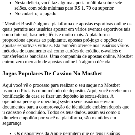
Nesta delicia, você faz alguma aposta múltipla sobre sete
selões, com odds mínimas para R$ 1, 70 ou superior.
No cadastro, o jogador
“Mostbet Brasil é alguma plataforma de apostas esportivas online os
quais permite aos usuários apostar em vários eventos esportivos tais
como futebol, basquete, tênis e muito mais. A plataforma
proporciona apostas ao palpitante, apostas pré-jogo e opções de
apostas esportivas virtuais. Ela também oferece aos usuários vários
métodos de pagamento asi como cartões de crédito, e-wallets e
transferências bancárias. Uma companhia de apostas online, Mostbet
entrou zero mercado de apostas online há alguma década.
Jogos Populares De Cassino No Mostbet
Aqui você vê o processo para realizar o seu saque no Mostbet
usando o Pix tais como método de deposito. Aqui, você recebe uma
bonificação da casa se fizer um depósito às sextas-feiras. A
operadora pede que operating system seus usuários enviam
documentos para a comprovação de identidade emblem depois que
u cadastro é concluído. Todos os teus dados, assim asi como o
dinheiro empollón por você na plataforma, são mantidos em
segurança.
Os dispositivos da Apple permitem que os teus usuários