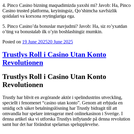
4. Pinco Casino bizning maqsadimizda yaxshi mi? Javob: Ha, Pinco
Casino trusted platforma, keyiningsiz, Qo’shimcha xavfsizlik
qoidalari va korxona reytinglariga ega.
5. Pinco Casino’da bonuslar mavjudmi? Javob: Ha, siz ro’yxatdan
o’ting va bonustalab ilk o’yin boshlashingiz mumkin.
Posted on
19 June 2025
20 June 2025
Trustlys Roll i Casino Utan Konto
Revolutionen
Trustlys Roll i Casino Utan Konto
Revolutionen
Trustly har blivit en avgörande aktör i spelindustrins utveckling,
speciellt i fenomenet “casino utan konto”. Genom att erbjuda en
smidig och säker betalningslösning har Trustly bidragit till att
omvandla hur spelare interagerar med onlinekasinon i Sverige. I
denna artikel ska vi utforska Trustlys inflytande på denna revolution
samt hur det har förändrat spelarnas spelupplevelse.