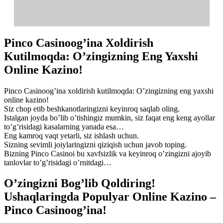
Pinco Casinoog’ina Xoldirish
Kutilmoqda: O’zingizning Eng Yaxshi
Online Kazino!
Pinco Casinoog’ina xoldirish kutilmoqda: O’zingizning eng yaxshi
online kazino!
Siz chop etib beshkanotlaringizni keyinroq saqlab oling.
Istalgan joyda bo’lib o’tishingiz mumkin, siz faqat eng keng ayollar
to’g’risidagi kasalarning yanada esa…
Eng kamroq vaqt yetarli, siz ishlash uchun.
Sizning sevimli joiylaringizni qiziqish uchun javob toping.
Bizning Pinco Casinoi bu xavfsizlik va keyinroq o’zingizni ajoyib
tanlovlar to’g’risidagi o’rnitdagi…
O’zingizni Bog’lib Qoldiring!
Ushaqlaringda Populyar Online Kazino –
Pinco Casinoog’ina!