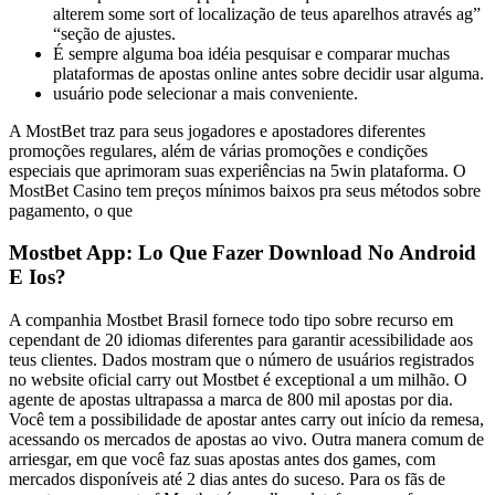
alterem some sort of localização de teus aparelhos através ag”
“seção de ajustes.
É sempre alguma boa idéia pesquisar e comparar muchas
plataformas de apostas online antes sobre decidir usar alguma.
usuário pode selecionar a mais conveniente.
A MostBet traz para seus jogadores e apostadores diferentes
promoções regulares, além de várias promoções e condições
especiais que aprimoram suas experiências na 5win plataforma. O
MostBet Casino tem preços mínimos baixos pra seus métodos sobre
pagamento, o que
Mostbet App: Lo Que Fazer Download No Android
E Ios?
A companhia Mostbet Brasil fornece todo tipo sobre recurso em
cependant de 20 idiomas diferentes para garantir acessibilidade aos
teus clientes. Dados mostram que o número de usuários registrados
no website oficial carry out Mostbet é exceptional a um milhão. O
agente de apostas ultrapassa a marca de 800 mil apostas por dia.
Você tem a possibilidade de apostar antes carry out início da remesa,
acessando os mercados de apostas ao vivo. Outra manera comum de
arriesgar, em que você faz suas apostas antes dos games, com
mercados disponíveis até 2 dias antes do suceso. Para os fãs de