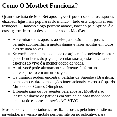
Como O Mostbet Funciona?
Quando se trata de MostBet apostas, você pode escolher os esportes
elizabeth ligas mais populares do mundo – tudo está disponível sem
restrições. O famoso “jogo perform avião”, lançado pela Spribe, é o
crash game de maior destaque no cassino MostBet.
Ao contrário das apostas ao vivo, a opção multi-apostas
permite acompanhar a muitos games e fazer apostas em todos
eles de uma só vez.
Se você aprecia uma boa dose de ação e não pretende esperar
pelos beneficios do jogo, apresentar suas apostas na área de
esportes ao vivo é a melhor opção de todas.
Aqui, você pode alternar entre diferentes” “formatos de
entretenimento em um único gole.
Os usuários podem encontrar partidas da Superliga Brasileira,
bem como várias competições internacionais, como a Copa do
Mundo e os Games Olímpicos.
Diferente para outros agentes para apostas, Mostbet não
indica o número de partidas em virtude de cada modalidade
em lista de esportes na seção AO VIVO.
Mostbet convida apostadores a realizar apostas pelo internet site no
navegador, na versão mobile perform site ou no aplicativo para