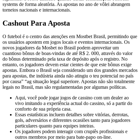
systems de forma aleatória. As apostas no ano de vôlei abrangem
torneios nacionais e internacionais.
Cashout Para Aposta
O futebol é o centro das atenções em Mostbet Brasil, permitindo que
os usuários apostem em jogos locais e eventos internacionais. Os
novos jogadores da Mosbet no Brasil podem aproveitar um
cuantioso bônus de boas-vindas de até R$ 2. 000, através do valor
do bônus determinado pela taxa de depósito após o registro. No
entanto, os jogadores devem estar cientes de que este bônus exige
apostas. Embora o Brasil seja considerado um dos grandes mercados
para apostas, the indústria ainda não atingiu o teu potencial no país
por causa” “ag situação legal superiore. Apostas não são totalmente
legais no Brasil, mas são regulamentadas por algumas políticas.
Aqui, você pode jogar jogos de cassino com um dealer ao
vivo imitando a experiência actual do cassino, só a partir do
conforto de sua própria casa.
Essas estatísticas incluem detalhes sobre vitórias, derrotas,
gols, adversários e diferentes ocasiões tanto para jogadores
particulares quanto para equipes inteiras.
Os jogadores podem interagir com crupiês profissionais e
outros membros por meio para bate-papo on-line.