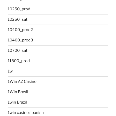
10250_prod
10260_sat
10400_prod2
10400_prod3
10700_sat
11800_prod
1w
1Win AZ Casino
1Win Brasil
1win Brazil
1win casino spanish