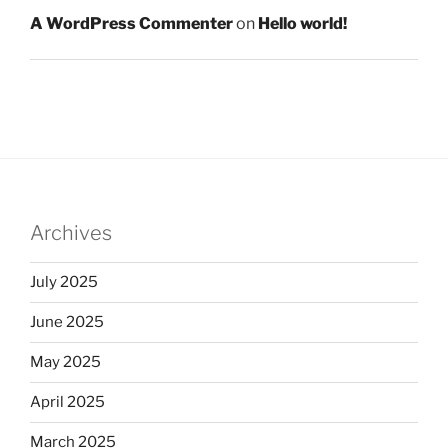
A WordPress Commenter
on
Hello world!
Archives
July 2025
June 2025
May 2025
April 2025
March 2025