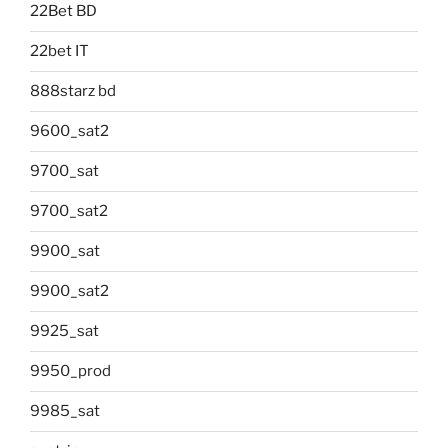
22Bet BD
22bet IT
888starz bd
9600_sat2
9700_sat
9700_sat2
9900_sat
9900_sat2
9925_sat
9950_prod
9985_sat