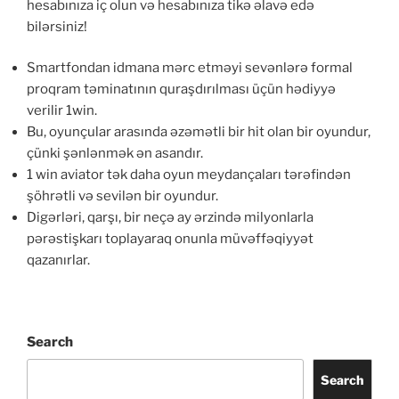
hesabınıza iç olun və hesabınıza tikə əlavə edə
bilərsiniz!
Smartfondan idmana mərc etməyi sevənlərə formal
proqram təminatının quraşdırılması üçün hədiyyə
verilir 1win.
Bu, oyunçular arasında əzəmətli bir hit olan bir oyundur,
çünki şənlənmək ən asandır.
1 win aviator tək daha oyun meydançaları tərəfindən
şöhrətli və sevilən bir oyundur.
Digərləri, qarşı, bir neçə ay ərzində milyonlarla
pərəstişkarı toplayaraq onunla müvəffəqiyyət
qazanırlar.
Search
Search