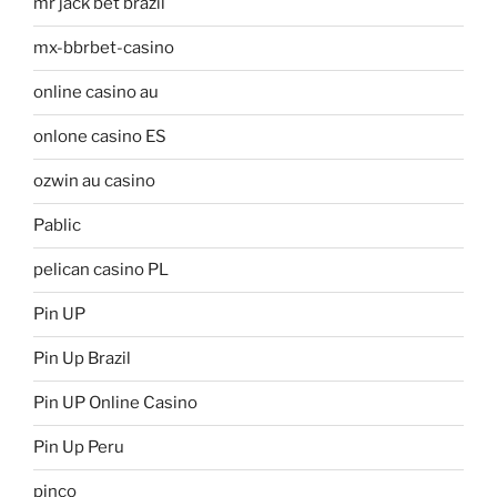
mr jack bet brazil
mx-bbrbet-casino
online casino au
onlone casino ES
ozwin au casino
Pablic
pelican casino PL
Pin UP
Pin Up Brazil
Pin UP Online Casino
Pin Up Peru
pinco