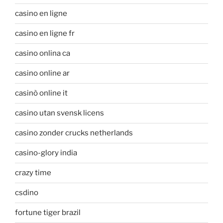
casino en ligne
casino en ligne fr
casino onlina ca
casino online ar
casinò online it
casino utan svensk licens
casino zonder crucks netherlands
casino-glory india
crazy time
csdino
fortune tiger brazil