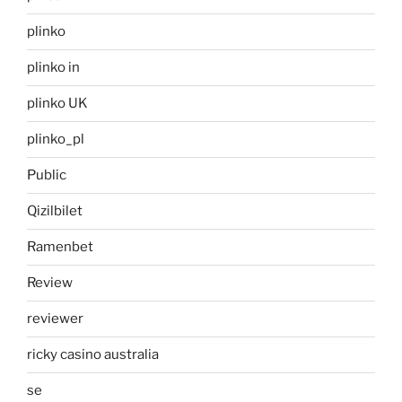
plinko
plinko in
plinko UK
plinko_pl
Public
Qizilbilet
Ramenbet
Review
reviewer
ricky casino australia
se