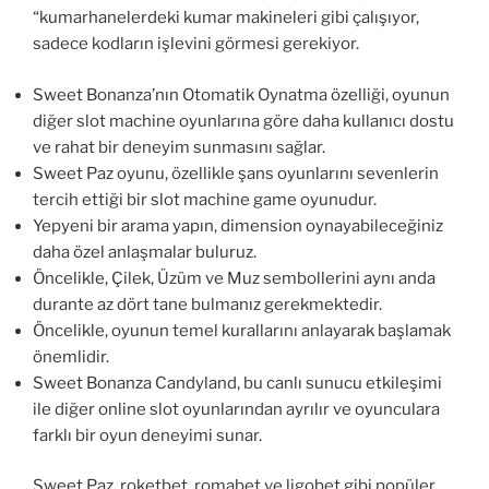
“kumarhanelerdeki kumar makineleri gibi çalışıyor,
sadece kodların işlevini görmesi gerekiyor.
Sweet Bonanza’nın Otomatik Oynatma özelliği, oyunun
diğer slot machine oyunlarına göre daha kullanıcı dostu
ve rahat bir deneyim sunmasını sağlar.
Sweet Paz oyunu, özellikle şans oyunlarını sevenlerin
tercih ettiği bir slot machine game oyunudur.
Yepyeni bir arama yapın, dimension oynayabileceğiniz
daha özel anlaşmalar buluruz.
Öncelikle, Çilek, Üzüm ve Muz sembollerini aynı anda
durante az dört tane bulmanız gerekmektedir.
Öncelikle, oyunun temel kurallarını anlayarak başlamak
önemlidir.
Sweet Bonanza Candyland, bu canlı sunucu etkileşimi
ile diğer online slot oyunlarından ayrılır ve oyunculara
farklı bir oyun deneyimi sunar.
Sweet Paz, roketbet, romabet ve ligobet gibi popüler