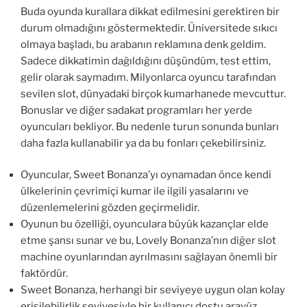
Buda oyunda kurallara dikkat edilmesini gerektiren bir
durum olmadığını göstermektedir. Üniversitede sıkıcı
olmaya başladı, bu arabanın reklamına denk geldim.
Sadece dikkatimin dağıldığını düşündüm, test ettim,
gelir olarak saymadım. Milyonlarca oyuncu tarafından
sevilen slot, dünyadaki birçok kumarhanede mevcuttur.
Bonuslar ve diğer sadakat programları her yerde
oyuncuları bekliyor. Bu nedenle turun sonunda bunları
daha fazla kullanabilir ya da bu fonları çekebilirsiniz.
Oyuncular, Sweet Bonanza’yı oynamadan önce kendi
ülkelerinin çevrimiçi kumar ile ilgili yasalarını ve
düzenlemelerini gözden geçirmelidir.
Oyunun bu özelliği, oyunculara büyük kazançlar elde
etme şansı sunar ve bu, Lovely Bonanza’nın diğer slot
machine oyunlarından ayrılmasını sağlayan önemli bir
faktördür.
Sweet Bonanza, herhangi bir seviyeye uygun olan kolay
erişilebilirlik seviyesiyle bir kullanıcı dostu arayüz