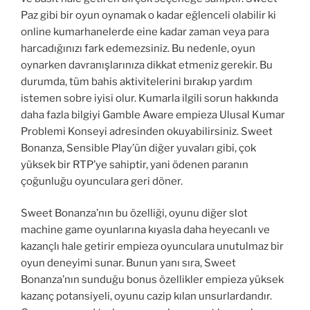
Paz gibi bir oyun oynamak o kadar eğlenceli olabilir ki
online kumarhanelerde eine kadar zaman veya para
harcadığınızı fark edemezsiniz. Bu nedenle, oyun
oynarken davranışlarınıza dikkat etmeniz gerekir. Bu
durumda, tüm bahis aktivitelerini bırakıp yardım
istemen sobre iyisi olur. Kumarla ilgili sorun hakkında
daha fazla bilgiyi Gamble Aware empieza Ulusal Kumar
Problemi Konseyi adresinden okuyabilirsiniz. Sweet
Bonanza, Sensible Play’ün diğer yuvaları gibi, çok
yüksek bir RTP’ye sahiptir, yani ödenen paranın
çoğunluğu oyunculara geri döner.
Sweet Bonanza’nın bu özelliği, oyunu diğer slot
machine game oyunlarına kıyasla daha heyecanlı ve
kazançlı hale getirir empieza oyunculara unutulmaz bir
oyun deneyimi sunar. Bunun yanı sıra, Sweet
Bonanza’nın sunduğu bonus özellikler empieza yüksek
kazanç potansiyeli, oyunu cazip kılan unsurlardandır.