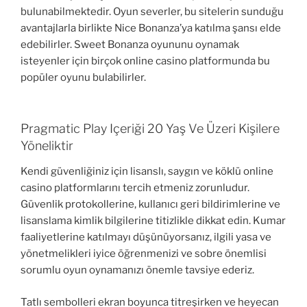
bulunabilmektedir. Oyun severler, bu sitelerin sunduğu
avantajlarla birlikte Nice Bonanza’ya katılma şansı elde
edebilirler. Sweet Bonanza oyununu oynamak
isteyenler için birçok online casino platformunda bu
popüler oyunu bulabilirler.
Pragmatic Play Içeriği 20 Yaş Ve Üzeri Kişilere
Yöneliktir
Kendi güvenliğiniz için lisanslı, saygın ve köklü online
casino platformlarını tercih etmeniz zorunludur.
Güvenlik protokollerine, kullanıcı geri bildirimlerine ve
lisanslama kimlik bilgilerine titizlikle dikkat edin. Kumar
faaliyetlerine katılmayı düşünüyorsanız, ilgili yasa ve
yönetmelikleri iyice öğrenmenizi ve sobre önemlisi
sorumlu oyun oynamanızı önemle tavsiye ederiz.
Tatlı sembolleri ekran boyunca titreşirken ve heyecan