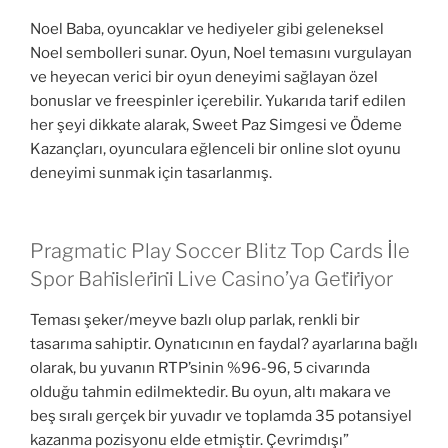
Noel Baba, oyuncaklar ve hediyeler gibi geleneksel
Noel sembolleri sunar. Oyun, Noel temasını vurgulayan
ve heyecan verici bir oyun deneyimi sağlayan özel
bonuslar ve freespinler içerebilir. Yukarıda tarif edilen
her şeyi dikkate alarak, Sweet Paz Simgesi ve Ödeme
Kazançları, oyunculara eğlenceli bir online slot oyunu
deneyimi sunmak için tasarlanmış.
Pragmatic Play Soccer Blitz Top Cards İle
Spor Bahi̇sleri̇ni̇ Live Casino’ya Geti̇ri̇yor
Teması şeker/meyve bazlı olup parlak, renkli bir
tasarıma sahiptir. Oynatıcının en faydal? ayarlarına bağlı
olarak, bu yuvanın RTP’sinin %96-96, 5 civarında
olduğu tahmin edilmektedir. Bu oyun, altı makara ve
beş sıralı gerçek bir yuvadır ve toplamda 35 potansiyel
kazanma pozisyonu elde etmiştir. Çevrimdışı”