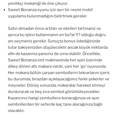
yenilikçi mekaniği ile öne çıkıyor.
Sweet Bonanza oyunu için ayrı bir resmi mobil
uygulama bulunmadığını belirtmek gerekir.
Satın almadan önce artıları ve eksileri tartmanız ve
ayrıca bu işlevi kullanmanın en ba?ar?l? olduğu doğru
anı seçmeniz gerekir. Sonuçta bonus ödediğinizde
tutar bakiyenizden düşülecektir ancak büyük miktarda
afin de kazanma şansınız de uma olabilir. Öncelikle,
Sweet Bonanza slot makinesinde her spin üzerinde
dikey dönen altı makara vardır, yani her ‘go’ oyununda.
Her makara bütün çarpan sembollerin tekrarlarını içerir,
bu durumda, birazdan açıklayacağımız farklı şekerler ve
meyveler. Dönüş sonunda, makaralar hareket etmeyi
durduracak ve beş sıra sembol görüntüleyecekler.
Kazancınız hangi sembollere konacağınıza ve aynı
sembollerden bir seferde kaç tane alacağınıza bağlı
olacaktır.