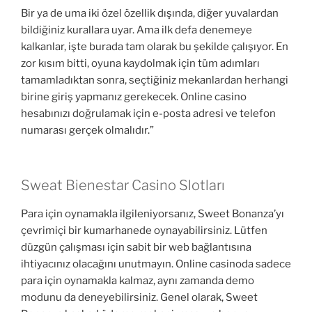
Bir ya de uma iki özel özellik dışında, diğer yuvalardan
bildiğiniz kurallara uyar. Ama ilk defa denemeye
kalkanlar, işte burada tam olarak bu şekilde çalışıyor. En
zor kısım bitti, oyuna kaydolmak için tüm adımları
tamamladıktan sonra, seçtiğiniz mekanlardan herhangi
birine giriş yapmanız gerekecek. Online casino
hesabınızı doğrulamak için e-posta adresi ve telefon
numarası gerçek olmalıdır.”
Sweat Bienestar Casino Slotları
Para için oynamakla ilgileniyorsanız, Sweet Bonanza’yı
çevrimiçi bir kumarhanede oynayabilirsiniz. Lütfen
düzgün çalışması için sabit bir web bağlantısına
ihtiyacınız olacağını unutmayın. Online casinoda sadece
para için oynamakla kalmaz, aynı zamanda demo
modunu da deneyebilirsiniz. Genel olarak, Sweet