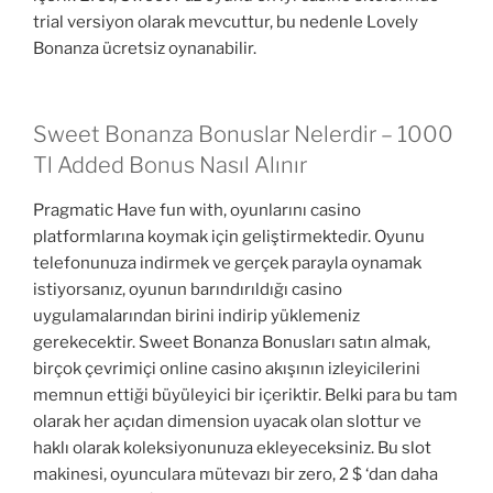
trial versiyon olarak mevcuttur, bu nedenle Lovely
Bonanza ücretsiz oynanabilir.
Sweet Bonanza Bonuslar Nelerdir – 1000
Tl Added Bonus Nasıl Alınır
Pragmatic Have fun with, oyunlarını casino
platformlarına koymak için geliştirmektedir. Oyunu
telefonunuza indirmek ve gerçek parayla oynamak
istiyorsanız, oyunun barındırıldığı casino
uygulamalarından birini indirip yüklemeniz
gerekecektir. Sweet Bonanza Bonusları satın almak,
birçok çevrimiçi online casino akışının izleyicilerini
memnun ettiği büyüleyici bir içeriktir. Belki para bu tam
olarak her açıdan dimension uyacak olan slottur ve
haklı olarak koleksiyonunuza ekleyeceksiniz. Bu slot
makinesi, oyunculara mütevazı bir zero, 2 $ ‘dan daha