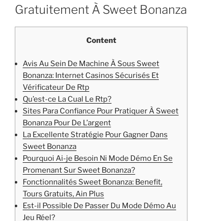
Gratuitement À Sweet Bonanza
Content
Avis Au Sein De Machine À Sous Sweet
Bonanza: Internet Casinos Sécurisés Et
Vérificateur De Rtp
Qu’est-ce La Cual Le Rtp?
Sites Para Confiance Pour Pratiquer À Sweet
Bonanza Pour De L’argent
La Excellente Stratégie Pour Gagner Dans
Sweet Bonanza
Pourquoi Ai-je Besoin Ni Mode Démo En Se
Promenant Sur Sweet Bonanza?
Fonctionnalités Sweet Bonanza: Benefit,
Tours Gratuits, Ain Plus
Est-il Possible De Passer Du Mode Démo Au
Jeu Réel?