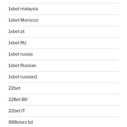
1xbet malaysia
1xbet Morocco
1xbet pt
1xbet RU
1xbet russia
1xbet Russian
1xbet russian1
22bet
22Bet BD
22bet IT
888starz bd