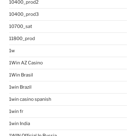
10400_prod2
10400_prod3
10700_sat
11800_prod
1w
1Win AZ Casino
1Win Brasil
1win Brazil
1win casino spanish
1win fr
1win India
1WIN Official In Russia