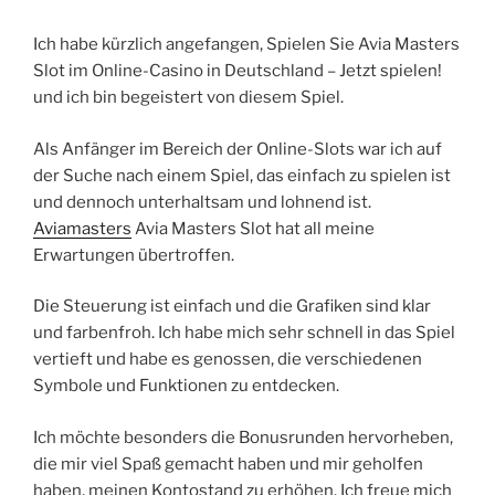
Ich habe kürzlich angefangen, Spielen Sie Avia Masters
Slot im Online-Casino in Deutschland – Jetzt spielen!
und ich bin begeistert von diesem Spiel.
Als Anfänger im Bereich der Online-Slots war ich auf
der Suche nach einem Spiel, das einfach zu spielen ist
und dennoch unterhaltsam und lohnend ist.
Aviamasters
Avia Masters Slot hat all meine
Erwartungen übertroffen.
Die Steuerung ist einfach und die Grafiken sind klar
und farbenfroh. Ich habe mich sehr schnell in das Spiel
vertieft und habe es genossen, die verschiedenen
Symbole und Funktionen zu entdecken.
Ich möchte besonders die Bonusrunden hervorheben,
die mir viel Spaß gemacht haben und mir geholfen
haben, meinen Kontostand zu erhöhen. Ich freue mich