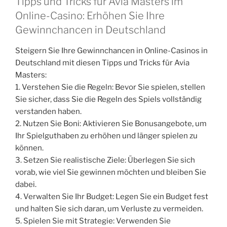
Tipps und Tricks für Avia Masters im
Online-Casino: Erhöhen Sie Ihre
Gewinnchancen in Deutschland
Steigern Sie Ihre Gewinnchancen in Online-Casinos in
Deutschland mit diesen Tipps und Tricks für Avia
Masters:
1. Verstehen Sie die Regeln: Bevor Sie spielen, stellen
Sie sicher, dass Sie die Regeln des Spiels vollständig
verstanden haben.
2. Nutzen Sie Boni: Aktivieren Sie Bonusangebote, um
Ihr Spielguthaben zu erhöhen und länger spielen zu
können.
3. Setzen Sie realistische Ziele: Überlegen Sie sich
vorab, wie viel Sie gewinnen möchten und bleiben Sie
dabei.
4. Verwalten Sie Ihr Budget: Legen Sie ein Budget fest
und halten Sie sich daran, um Verluste zu vermeiden.
5. Spielen Sie mit Strategie: Verwenden Sie