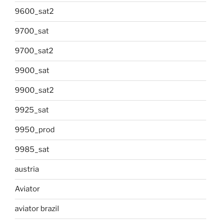
9600_sat2
9700_sat
9700_sat2
9900_sat
9900_sat2
9925_sat
9950_prod
9985_sat
austria
Aviator
aviator brazil