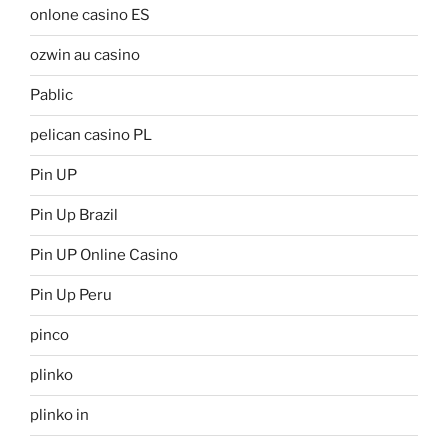
onlone casino ES
ozwin au casino
Pablic
pelican casino PL
Pin UP
Pin Up Brazil
Pin UP Online Casino
Pin Up Peru
pinco
plinko
plinko in