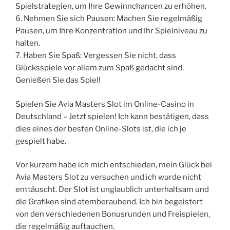
Spielstrategien, um Ihre Gewinnchancen zu erhöhen.
6. Nehmen Sie sich Pausen: Machen Sie regelmäßig
Pausen, um Ihre Konzentration und Ihr Spielniveau zu
halten.
7. Haben Sie Spaß: Vergessen Sie nicht, dass
Glücksspiele vor allem zum Spaß gedacht sind.
Genießen Sie das Spiel!
Spielen Sie Avia Masters Slot im Online-Casino in
Deutschland – Jetzt spielen! Ich kann bestätigen, dass
dies eines der besten Online-Slots ist, die ich je
gespielt habe.
Vor kurzem habe ich mich entschieden, mein Glück bei
Avia Masters Slot zu versuchen und ich wurde nicht
enttäuscht. Der Slot ist unglaublich unterhaltsam und
die Grafiken sind atemberaubend. Ich bin begeistert
von den verschiedenen Bonusrunden und Freispielen,
die regelmäßig auftauchen.