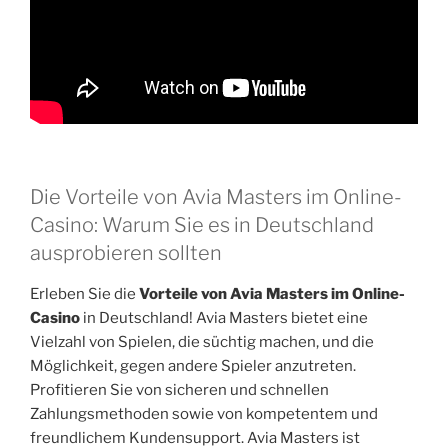
Die Vorteile von Avia Masters im Online-
Casino: Warum Sie es in Deutschland
ausprobieren sollten
Erleben Sie die
Vorteile von Avia Masters im Online-
Casino
in Deutschland! Avia Masters bietet eine
Vielzahl von Spielen, die süchtig machen, und die
Möglichkeit, gegen andere Spieler anzutreten.
Profitieren Sie von sicheren und schnellen
Zahlungsmethoden sowie von kompetentem und
freundlichem Kundensupport. Avia Masters ist