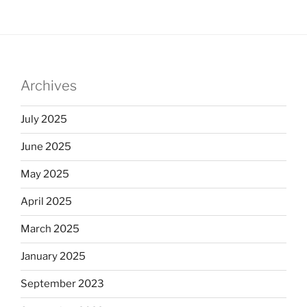
Archives
July 2025
June 2025
May 2025
April 2025
March 2025
January 2025
September 2023