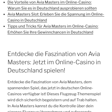
Die Vorteile von Avia Masters im Online-Casino:
Warum Sie es in Deutschland ausprobieren sollten
Avia Masters Slot: Erleben Sie die Spannung im Online-
Casino in Deutschland
Tipps und Tricks für Avia Masters im Online-Casino:
Erhöhen Sie Ihre Gewinnchancen in Deutschland
Entdecke die Faszination von Avia
Masters: Jetzt im Online-Casino in
Deutschland spielen!
Entdecke die Faszination von Avia Masters, dem
spannenden Spiel, das jetzt in deutschen Online-
Casinos verfügbar ist! Dieses Flugzeug-Themenspiel
wird dich sicherlich begeistern und auf Trab halten.
In Avia Masters kannst du die Kontrolle über dein