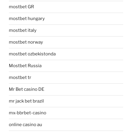
mostbet GR
mostbet hungary
mostbet italy
mostbet norway
mostbet ozbekistonda
Mostbet Russia
mostbet tr
Mr Bet casino DE
mr jack bet brazil
mx-bbrbet-casino
online casino au