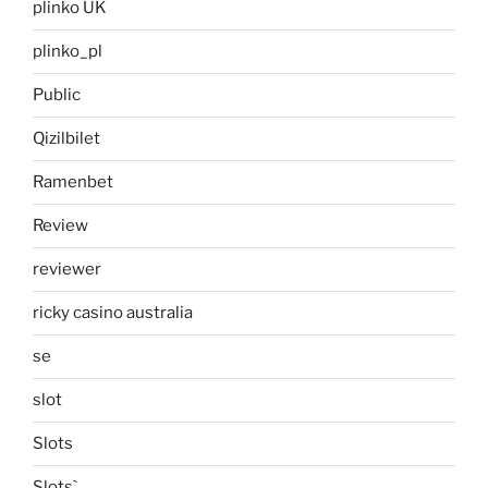
plinko UK
plinko_pl
Public
Qizilbilet
Ramenbet
Review
reviewer
ricky casino australia
se
slot
Slots
Slots`