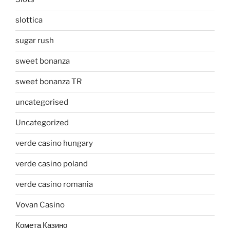
slottica
sugar rush
sweet bonanza
sweet bonanza TR
uncategorised
Uncategorized
verde casino hungary
verde casino poland
verde casino romania
Vovan Casino
Комета Казино