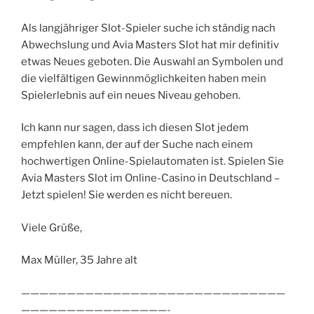
Als langjähriger Slot-Spieler suche ich ständig nach
Abwechslung und Avia Masters Slot hat mir definitiv
etwas Neues geboten. Die Auswahl an Symbolen und
die vielfältigen Gewinnmöglichkeiten haben mein
Spielerlebnis auf ein neues Niveau gehoben.
Ich kann nur sagen, dass ich diesen Slot jedem
empfehlen kann, der auf der Suche nach einem
hochwertigen Online-Spielautomaten ist. Spielen Sie
Avia Masters Slot im Online-Casino in Deutschland –
Jetzt spielen! Sie werden es nicht bereuen.
Viele Grüße,
Max Müller, 35 Jahre alt
—————————————————————————————
————————————————-