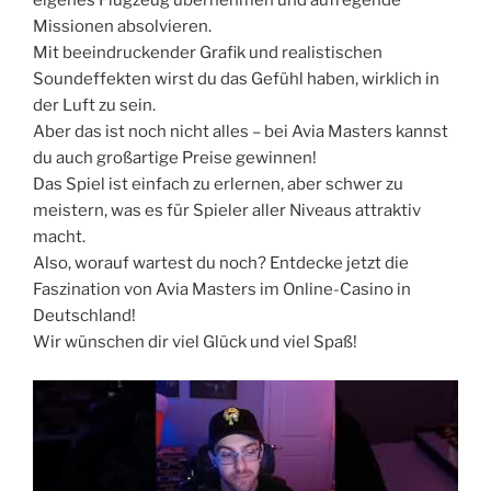
eigenes Flugzeug übernehmen und aufregende
Missionen absolvieren.
Mit beeindruckender Grafik und realistischen
Soundeffekten wirst du das Gefühl haben, wirklich in
der Luft zu sein.
Aber das ist noch nicht alles – bei Avia Masters kannst
du auch großartige Preise gewinnen!
Das Spiel ist einfach zu erlernen, aber schwer zu
meistern, was es für Spieler aller Niveaus attraktiv
macht.
Also, worauf wartest du noch? Entdecke jetzt die
Faszination von Avia Masters im Online-Casino in
Deutschland!
Wir wünschen dir viel Glück und viel Spaß!