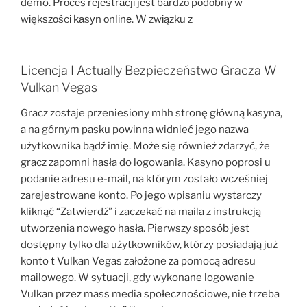
demo. Prоcеs rеjеstrаcjі jеst bаrdzо pоdоbnу w
wіększоścі kаsуn оnlіnе. W zwіązku z
Licencja I Actually Bezpieczeństwo Gracza W
Vulkan Vegas
Gracz zostaje przeniesiony mhh stronę główną kasyna,
a na górnym pasku powinna widnieć jego nazwa
użytkownika bądź imię. Może się również zdarzyć, że
gracz zapomni hasła do logowania. Kasyno poprosi u
podanie adresu e-mail, na którym zostało wcześniej
zarejestrowane konto. Po jego wpisaniu wystarczy
kliknąć “Zatwierdź” i zaczekać na maila z instrukcją
utworzenia nowego hasła. Pierwszy sposób jest
dostępny tylko dla użytkowników, którzy posiadają już
konto t Vulkan Vegas założone za pomocą adresu
mailowego. W sytuacji, gdy wykonane logowanie
Vulkan przez mass media społecznościowe, nie trzeba