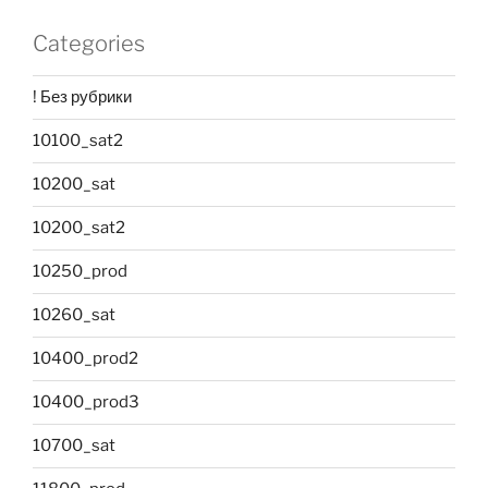
Categories
! Без рубрики
10100_sat2
10200_sat
10200_sat2
10250_prod
10260_sat
10400_prod2
10400_prod3
10700_sat