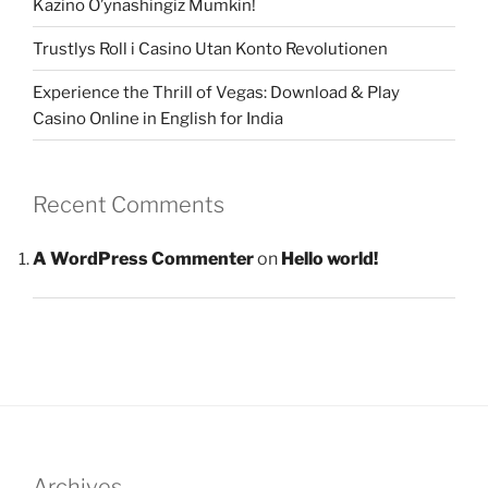
Kazino O’ynashingiz Mumkin!
Trustlys Roll i Casino Utan Konto Revolutionen
Experience the Thrill of Vegas: Download & Play
Casino Online in English for India
Recent Comments
A WordPress Commenter
on
Hello world!
Archives