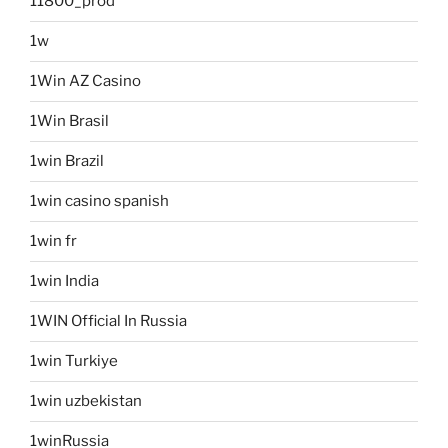
11800_prod
1w
1Win AZ Casino
1Win Brasil
1win Brazil
1win casino spanish
1win fr
1win India
1WIN Official In Russia
1win Turkiye
1win uzbekistan
1winRussia