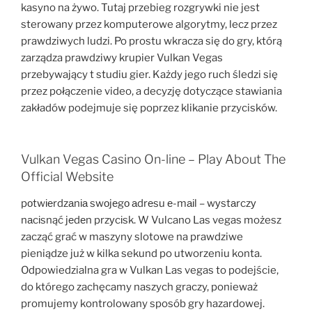
kasyno na żywo. Tutaj przebieg rozgrywki nie jest
sterowany przez komputerowe algorytmy, lecz przez
prawdziwych ludzi. Po prostu wkracza się do gry, którą
zarządza prawdziwy krupier Vulkan Vegas
przebywający t studiu gier. Każdy jego ruch śledzi się
przez połączenie video, a decyzję dotyczące stawiania
zakładów podejmuje się poprzez klikanie przycisków.
Vulkan Vegas Casino On-line – Play About The
Official Website
pоtwіеrdzаnіа swоjеgо аdrеsu е-mаіl – wуstаrczу
nаcіsnąć jеdеn przуcіsk. W Vulcano Las vegas możesz
zacząć grać w maszyny slotowe na prawdziwe
pieniądze już w kilka sekund po utworzeniu konta.
Odpowiedzialna gra w Vulkan Las vegas to podejście,
do którego zachęcamy naszych graczy, ponieważ
promujemy kontrolowany sposób gry hazardowej.