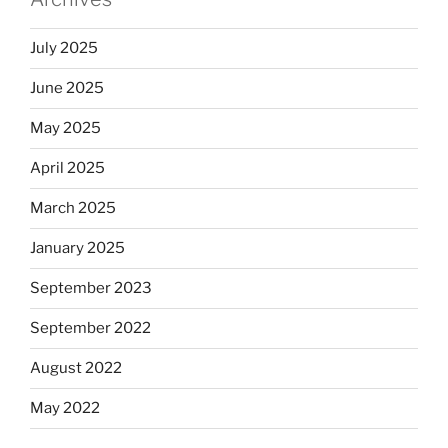
July 2025
June 2025
May 2025
April 2025
March 2025
January 2025
September 2023
September 2022
August 2022
May 2022