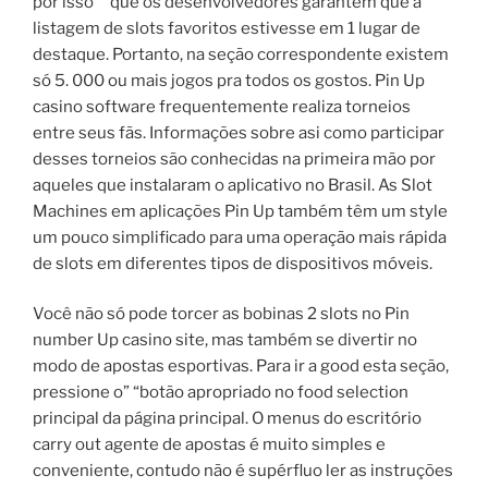
por isso” “que os desenvolvedores garantem que a
listagem de slots favoritos estivesse em 1 lugar de
destaque. Portanto, na seção correspondente existem
só 5. 000 ou mais jogos pra todos os gostos. Pin Up
casino software frequentemente realiza torneios
entre seus fãs. Informações sobre asi como participar
desses torneios são conhecidas na primeira mão por
aqueles que instalaram o aplicativo no Brasil. As Slot
Machines em aplicações Pin Up também têm um style
um pouco simplificado para uma operação mais rápida
de slots em diferentes tipos de dispositivos móveis.
Você não só pode torcer as bobinas 2 slots no Pin
number Up casino site, mas também se divertir no
modo de apostas esportivas. Para ir a good esta seção,
pressione o” “botão apropriado no food selection
principal da página principal. O menus do escritório
carry out agente de apostas é muito simples e
conveniente, contudo não é supérfluo ler as instruções