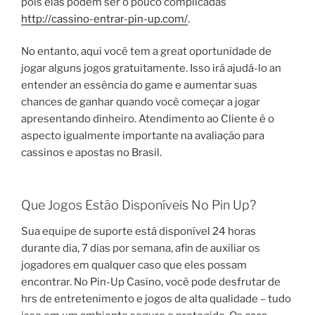
pois elas podem ser o pouco complicadas
http://cassino-entrar-pin-up.com/
.
No entanto, aqui você tem a great oportunidade de
jogar alguns jogos gratuitamente. Isso irá ajudá-lo an
entender an essência do game e aumentar suas
chances de ganhar quando você começar a jogar
apresentando dinheiro. Atendimento ao Cliente é o
aspecto igualmente importante na avaliação para
cassinos e apostas no Brasil.
Que Jogos Estão Disponíveis No Pin Up?
Sua equipe de suporte está disponível 24 horas
durante dia, 7 dias por semana, afin de auxiliar os
jogadores em qualquer caso que eles possam
encontrar. No Pin-Up Casino, você pode desfrutar de
hrs de entretenimento e jogos de alta qualidade – tudo