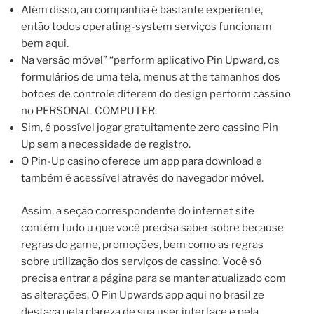
Além disso, an companhia é bastante experiente,
então todos operating-system serviços funcionam
bem aqui.
Na versão móvel” “perform aplicativo Pin Upward, os
formulários de uma tela, menus at the tamanhos dos
botões de controle diferem do design perform cassino
no PERSONAL COMPUTER.
Sim, é possível jogar gratuitamente zero cassino Pin
Up sem a necessidade de registro.
O Pin-Up casino oferece um app para download e
também é acessível através do navegador móvel.
Assim, a seção correspondente do internet site
contém tudo u que você precisa saber sobre because
regras do game, promoções, bem como as regras
sobre utilização dos serviços de cassino. Você só
precisa entrar a página para se manter atualizado com
as alterações. O Pin Upwards app aqui no brasil ze
destaca pela clareza de sua user interface e pela