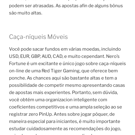
podem ser atrasadas. As apostas afin de alguns bônus
são muito altas.
Caça-níqueis Móveis
Você pode sacar fundos em várias moedas, incluindo
USD, EUR, GBP, AUD, CAD, e muito cependant. Nero’s
Fortune é um excitante e único jogo sobre caça-níqueis
on-line de uma Red Tiger Gaming, que oferece bem
ponche. As chances aqui são bastante altas e tem a
possibilidade de competir mesmo apresentando casas
de apostas mais experientes. Portanto, sem dúvida,
você obtém uma organizacion inteligente com
coeficientes competitivos e uma ampla seleção ao se
registrar zero PinUp. Antes sobre jogar pôquer, de
maneira especial para iniciantes, é muito importante
estudar cuidadosamente as recomendações do jogo,