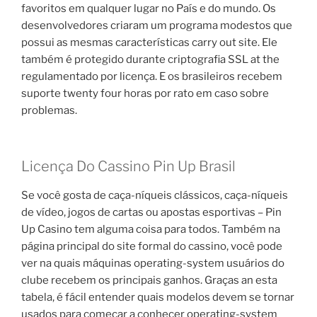
favoritos em qualquer lugar no País e do mundo. Os
desenvolvedores criaram um programa modestos que
possui as mesmas características carry out site. Ele
também é protegido durante criptografia SSL at the
regulamentado por licença. E os brasileiros recebem
suporte twenty four horas por rato em caso sobre
problemas.
Licença Do Cassino Pin Up Brasil
Se você gosta de caça-níqueis clássicos, caça-níqueis
de vídeo, jogos de cartas ou apostas esportivas – Pin
Up Casino tem alguma coisa para todos. Também na
página principal do site formal do cassino, você pode
ver na quais máquinas operating-system usuários do
clube recebem os principais ganhos. Graças an esta
tabela, é fácil entender quais modelos devem se tornar
usados para começar a conhecer operating-system