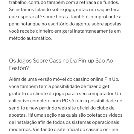
trabalho, contudo também com a retirada de fundos.
Se estamos falando sobre jogo, então um saque terá
que esperar até some horas. Também comprobante a
pena notar que no escritório do agente sobre apostas
você recebe dinheiro em geral instantaneamente em
método automático.
Os Jogos Sobre Cassino Da Pin-up São Ao
Festón?
Além de uma versão móvel do cassino online Pin Up,
você também tem a possibilidade de fazer o get
gratuito do cliente do jogo para o seu computador. Um
aplicativo completo num PC só tem a possibilidade de
ser dito a new partir do web site oficial do clube de
apostas. Há uma seção nas quais são coletados videos
de instalação afin de todos os sistemas operacionais
modernos. Visitando o site oficial do cassino on-line