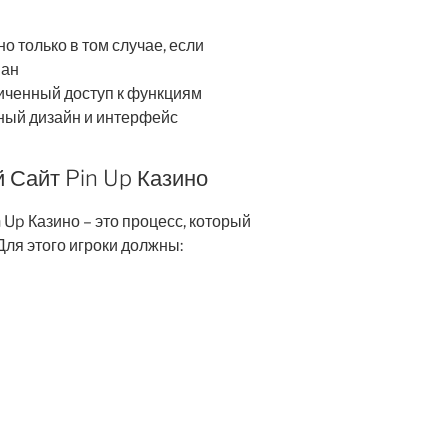
о только в том случае, если
ван
иченный доступ к функциям
ный дизайн и интерфейс
 Сайт Pin Up Казино
Up Казино – это процесс, который
Для этого игроки должны: