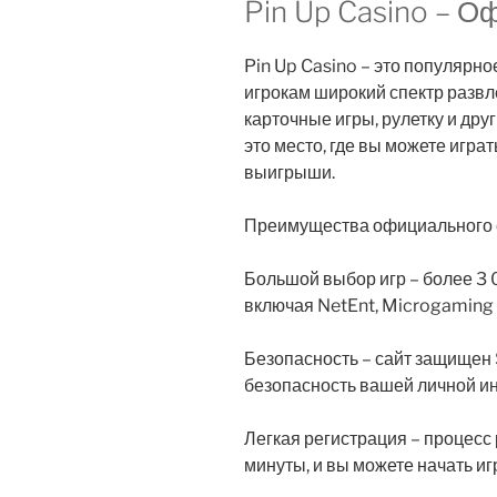
Pin Up Casino – О
Pin Up Casino – это популярно
игрокам широкий спектр развл
карточные игры, рулетку и дру
это место, где вы можете игра
выигрыши.
Преимущества официального с
Большой выбор игр – более 3 
включая NetEnt, Microgaming 
Безопасность – сайт защищен
безопасность вашей личной и
Легкая регистрация – процесс
минуты, и вы можете начать игр