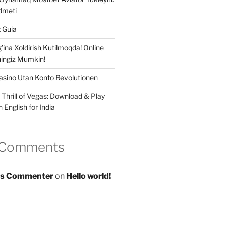
dməti
 Guia
ina Xoldirish Kutilmoqda! Online
ingiz Mumkin!
 Casino Utan Konto Revolutionen
Thrill of Vegas: Download & Play
 English for India
 Comments
s Commenter
on
Hello world!