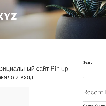
XYZ
Z
Search
фициальный сайт Pin up
ркало и вход
Recent 
Onlayn Kasino 