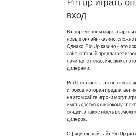
Pin up играть о
вход
В современном мире азартных 
новые онлайн-казино, сложно
Однако, Pin Up казино – это и
сайт, который предлагает игро
начиная от классических слот
дилерами.
Pin Up казино – это не только
игроков, которая предлагает 
на этом сайте игроки могут игр
иметь доступ к широкому спект
скидки, а также иметь возмож
дилеров.
Официальный сайт Pin Up
pin 