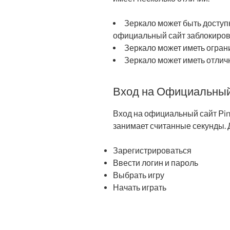
Зеркало может быть доступн
официальный сайт заблокиро
Зеркало может иметь огран
Зеркало может иметь отлич
Вход на Официальный
Вход на официальный сайт Pin 
занимает считанные секунды. 
Зарегистрироваться
Ввести логин и пароль
Выбрать игру
Начать играть