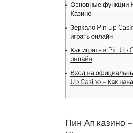
Основные функции P
Казино
Зеркало Pin Up Casi
играть онлайн
Как играть в Pin Up 
онлайн
Вход на официальны
Up Casino – Как нача
Пин Ап казино 