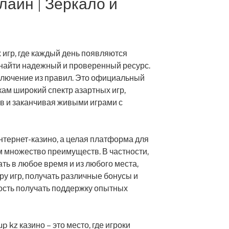
нлайн | Зеркало и
игр, где каждый день появляются
 найти надежный и проверенный ресурс.
сключение из правил. Это официальный
кам широкий спектр азартных игр,
ов и заканчивая живыми играми с
 интернет-казино, а целая платформа для
им множество преимуществ. В частности,
ать в любое время и из любого места,
ру игр, получать различные бонусы и
ность получать поддержку опытных
up kz
казино – это место, где игроки