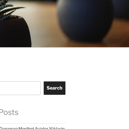
Search
Posts
Oynamaq Mostbet Aviator Yükləyin: