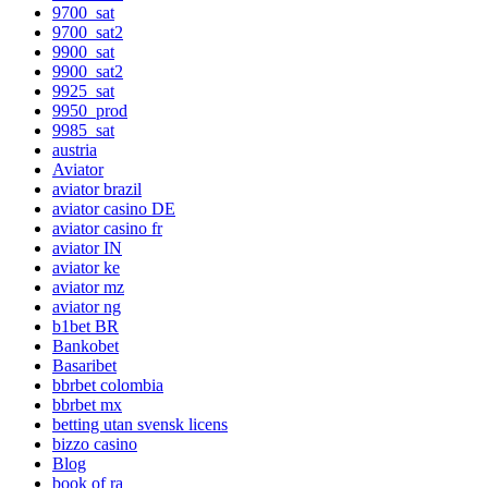
9700_sat
9700_sat2
9900_sat
9900_sat2
9925_sat
9950_prod
9985_sat
austria
Aviator
aviator brazil
aviator casino DE
aviator casino fr
aviator IN
aviator ke
aviator mz
aviator ng
b1bet BR
Bankobet
Basaribet
bbrbet colombia
bbrbet mx
betting utan svensk licens
bizzo casino
Blog
book of ra