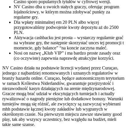
Casino sporo popularnych tytułów w cyfrowej wersji.
NV Casino dba u swoich stałych graczy, oferując program
lojalnościowy, w którym można zdobywać punkty za
regularne gry.
Dla wpłaty minimalnej em 20 PLN albo więcej
przygotowaliśmy podwojenie kwoty depozytu aż do 2500
PLN.
Aktywacja cashbacku jest prosta – wystarczy regularnie grać
na wybrane gry, the następnie skorzystać unces tej promocji t
momencie, gdy balance” “na koncie zaczyna maleć.
Nosi on nazwę „Klub VIP” i ma bardzo proste zasady oraz
(co oczywiste) zapewnia naprawdę atrakcyjne korzyści.
NV Casino działa na podstawie licencji wydanej przez Curaçao,
jednego z najbardziej renomowanych i uznanych regulatorów w
branży hazardu online. Curaçao, będące autonomicznym terytorium
w ramach Królestwa Niderlandów, gwarantuje przejrzystość i
niezawodność kasyn działających na arenie międzynarodowej.
Gracze mogą brać udział w ekscytujących turniejach i actually
rywalizować o nagrody pieniężne lub dodatkowe bonusy. Warunki
turniejów mogą się różnić, ale zwycięzcy są zazwyczaj wybierani
mhh podstawie łącznej kwoty zakładów lub wygranych w
określonym czasie. Na pierwszym miejscu zawsze stawiamy good
play, tak aby wszyscy uczestnicy, bez względu na budżet, mieli
takie same szanse.