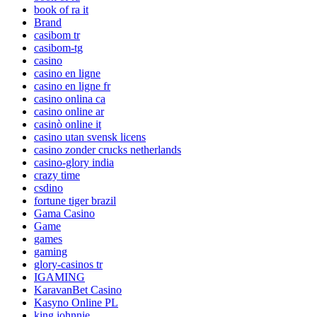
book of ra it
Brand
casibom tr
casibom-tg
casino
casino en ligne
casino en ligne fr
casino onlina ca
casino online ar
casinò online it
casino utan svensk licens
casino zonder crucks netherlands
casino-glory india
crazy time
csdino
fortune tiger brazil
Gama Casino
Game
games
gaming
glory-casinos tr
IGAMING
KaravanBet Casino
Kasyno Online PL
king johnnie