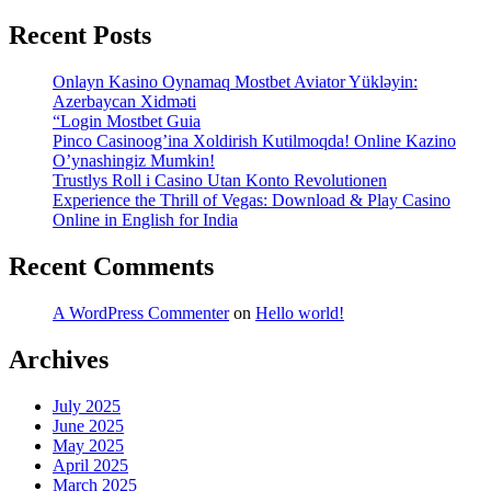
Recent Posts
Onlayn Kasino Oynamaq Mostbet Aviator Yükləyin:
Azerbaycan Xidməti
“Login Mostbet Guia
Pinco Casinoog’ina Xoldirish Kutilmoqda! Online Kazino
O’ynashingiz Mumkin!
Trustlys Roll i Casino Utan Konto Revolutionen
Experience the Thrill of Vegas: Download & Play Casino
Online in English for India
Recent Comments
A WordPress Commenter
on
Hello world!
Archives
July 2025
June 2025
May 2025
April 2025
March 2025