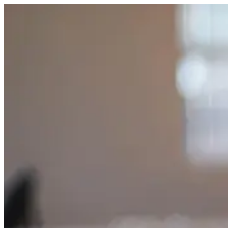
Skip
to
content