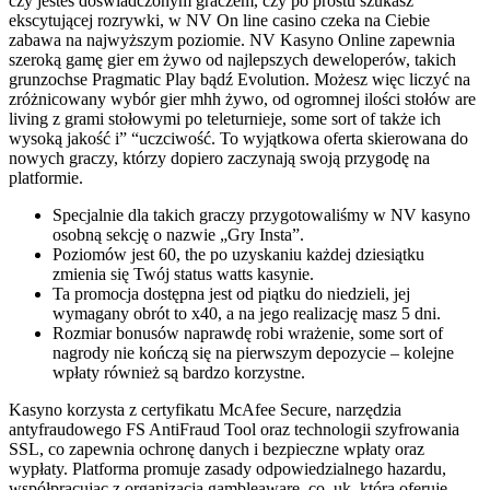
czy jesteś doświadczonym graczem, czy po prostu szukasz
ekscytującej rozrywki, w NV On line casino czeka na Ciebie
zabawa na najwyższym poziomie. NV Kasyno Online zapewnia
szeroką gamę gier em żywo od najlepszych deweloperów, takich
grunzochse Pragmatic Play bądź Evolution. Możesz więc liczyć na
zróżnicowany wybór gier mhh żywo, od ogromnej ilości stołów are
living z grami stołowymi po teleturnieje, some sort of także ich
wysoką jakość i” “uczciwość. To wyjątkowa oferta skierowana do
nowych graczy, którzy dopiero zaczynają swoją przygodę na
platformie.
Specjalnie dla takich graczy przygotowaliśmy w NV kasyno
osobną sekcję o nazwie „Gry Insta”.
Poziomów jest 60, the po uzyskaniu każdej dziesiątku
zmienia się Twój status watts kasynie.
Ta promocja dostępna jest od piątku do niedzieli, jej
wymagany obrót to x40, a na jego realizację masz 5 dni.
Rozmiar bonusów naprawdę robi wrażenie, some sort of
nagrody nie kończą się na pierwszym depozycie – kolejne
wpłaty również są bardzo korzystne.
Kasyno korzysta z certyfikatu McAfee Secure, narzędzia
antyfraudowego FS AntiFraud Tool oraz technologii szyfrowania
SSL, co zapewnia ochronę danych i bezpieczne wpłaty oraz
wypłaty. Platforma promuje zasady odpowiedzialnego hazardu,
współpracując z organizacją gambleaware. co. uk, która oferuje