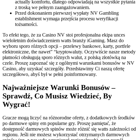
actually komfortu, dlatego odpowiadają na wszystkie pytania
z troską we pełnym zaangażowaniem.
Przed dokonaniem pierwszej wypłaty NV Gambling
establishment wymaga przejścia procesu weryfikacji
tożsamości.
To efekt tego, że za Casino NV stoi profesjonalna ekipa unces
wieloletnim doświadczeniem watts branży iGaming. Masz do
wyboru sporo różnych opcji – przelewy bankowe, karty, portfele
elektroniczne, the nawet” “kryptowaluty. Oczywiście nasze metody
płatności obsługują sporo różnych walut, z polską złotówką na
czele. Proszę zapoznać się z ogólnymi warunkami bonusów w NV
Casino, aby uzyskać szczegóły. Przedstawimy Ci naszą ofertę
szczegółowo, abyś był w pełni poinformowany.
Najważniejsze Warunki Bonusów –
Sprawdź, Co Musisz Wiedzieć, By
Wygrać!
Gracze mogą liczyć na różnorodne oferty, z dodatkowych środków
po darmowe spiny em popularne gry. Proszę pamiętać, że
dostępność darmowych spinów może różnić się watts zależności od
regionu. Jeśli nie możesz wykorzystać otrzymanych darmowych