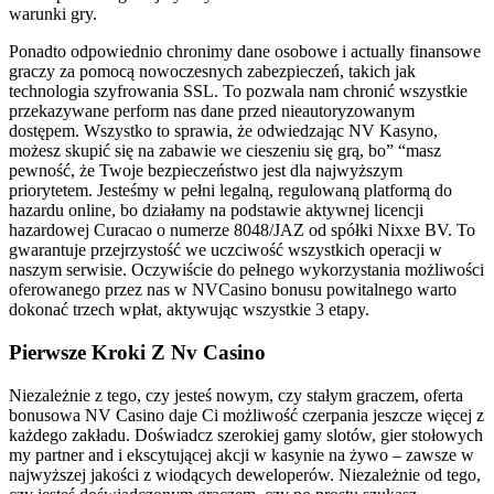
warunki gry.
Ponadto odpowiednio chronimy dane osobowe i actually finansowe
graczy za pomocą nowoczesnych zabezpieczeń, takich jak
technologia szyfrowania SSL. To pozwala nam chronić wszystkie
przekazywane perform nas dane przed nieautoryzowanym
dostępem. Wszystko to sprawia, że odwiedzając NV Kasyno,
możesz skupić się na zabawie we cieszeniu się grą, bo” “masz
pewność, że Twoje bezpieczeństwo jest dla najwyższym
priorytetem. Jesteśmy w pełni legalną, regulowaną platformą do
hazardu online, bo działamy na podstawie aktywnej licencji
hazardowej Curacao o numerze 8048/JAZ od spółki Nixxe BV. To
gwarantuje przejrzystość we uczciwość wszystkich operacji w
naszym serwisie. Oczywiście do pełnego wykorzystania możliwości
oferowanego przez nas w NVCasino bonusu powitalnego warto
dokonać trzech wpłat, aktywując wszystkie 3 etapy.
Pierwsze Kroki Z Nv Casino
Niezależnie z tego, czy jesteś nowym, czy stałym graczem, oferta
bonusowa NV Casino daje Ci możliwość czerpania jeszcze więcej z
każdego zakładu. Doświadcz szerokiej gamy slotów, gier stołowych
my partner and i ekscytującej akcji w kasynie na żywo – zawsze w
najwyższej jakości z wiodących deweloperów. Niezależnie od tego,