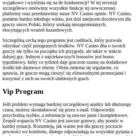
wyjątkowe i wyróżnia się na tle konkurencji? W tej recenzji
szczegółowo omówimy wszystkie funkcje tej nowoczesnej
platformy oraz przedstawimy nasze NV Casino opinie. NV Casino,
pomimo bardzo młodego wieku, jest dziś miejscem docelowym dla
graczy unces Polski, którzy szukają niezapomnianych,
ekscytujących wrażeń hazardowych.
Szczególną cechą tego programu jest cashback, który pozwala
odzyskać część przegranych środków. NV Casino dba o swoich
graczy nie tylko na początku ich przygody, ale także w trakcie
dalszej gry. Jednym z najciekawszych bonusów jest bonus
tygodniowy, który co tydzień daje graczom szansę na dodatkowe
środki lub darmowe obroty. Oferta zmienia się regularnie, co
sprawia, że gracze mogą cieszyć się różnorodnymi promocjami i
korzystać z nich na swoich ulubionych grach.
Vip Program
Jeśli problem wymaga bardziej szczegółowej analizy lub dłuższego
czasu, możesz skontaktować się przez e-mail. Odpowiedzi
przychodzą szybko, a informacje są zawsze jasne i kompleksowe.
Zespół wsparcia NV Casino jest zawsze gotowy, aby pomóc w
każdej sytuacji. Rozumieją, jak ważne jest dla graczy poczucie
pewności we komfortu, dlatego odpowiadają na wszystkie pytania z