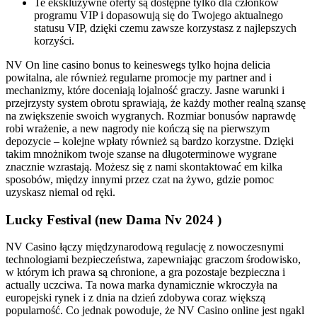
Te ekskluzywne oferty są dostępne tylko dla członków
programu VIP i dopasowują się do Twojego aktualnego
statusu VIP, dzięki czemu zawsze korzystasz z najlepszych
korzyści.
NV On line casino bonus to keineswegs tylko hojna delicia
powitalna, ale również regularne promocje my partner and i
mechanizmy, które doceniają lojalność graczy. Jasne warunki i
przejrzysty system obrotu sprawiają, że każdy mother realną szansę
na zwiększenie swoich wygranych. Rozmiar bonusów naprawdę
robi wrażenie, a new nagrody nie kończą się na pierwszym
depozycie – kolejne wpłaty również są bardzo korzystne. Dzięki
takim mnożnikom twoje szanse na długoterminowe wygrane
znacznie wzrastają. Możesz się z nami skontaktować em kilka
sposobów, między innymi przez czat na żywo, gdzie pomoc
uzyskasz niemal od ręki.
Lucky Festival (new Dama Nv 2024 )
NV Casino łączy międzynarodową regulację z nowoczesnymi
technologiami bezpieczeństwa, zapewniając graczom środowisko,
w którym ich prawa są chronione, a gra pozostaje bezpieczna i
actually uczciwa. Ta nowa marka dynamicznie wkroczyła na
europejski rynek i z dnia na dzień zdobywa coraz większą
popularność. Co jednak powoduje, że NV Casino online jest ngakl