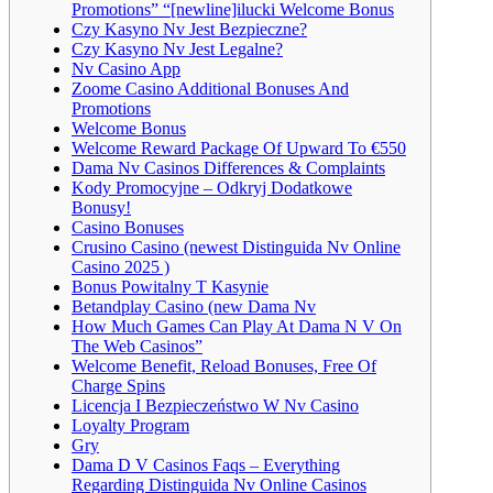
Promotions” “[newline]ilucki Welcome Bonus
Czy Kasyno Nv Jest Bezpieczne?
Czy Kasyno Nv Jest Legalne?
Nv Casino App
Zoome Casino Additional Bonuses And
Promotions
Welcome Bonus
Welcome Reward Package Of Upward To €550
Dama Nv Casinos Differences & Complaints
Kody Promocyjne – Odkryj Dodatkowe
Bonusy!
Casino Bonuses
Crusino Casino (newest Distinguida Nv Online
Casino 2025 )
Bonus Powitalny T Kasynie
Betandplay Casino (new Dama Nv
How Much Games Can Play At Dama N V On
The Web Casinos”
Welcome Benefit, Reload Bonuses, Free Of
Charge Spins
Licencja I Bezpieczeństwo W Nv Casino
Loyalty Program
Gry
Dama D V Casinos Faqs – Everything
Regarding Distinguida Nv Online Casinos