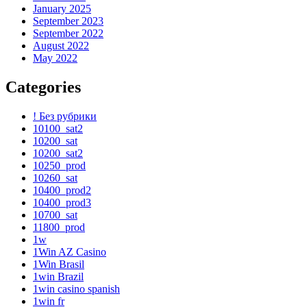
January 2025
September 2023
September 2022
August 2022
May 2022
Categories
! Без рубрики
10100_sat2
10200_sat
10200_sat2
10250_prod
10260_sat
10400_prod2
10400_prod3
10700_sat
11800_prod
1w
1Win AZ Casino
1Win Brasil
1win Brazil
1win casino spanish
1win fr