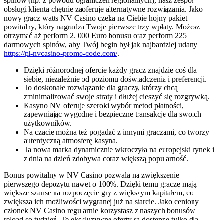
spinów (np. z powodu ograniczeń regionalnych), nasz zespół
obsługi klienta chętnie zaoferuje alternatywne rozwiązania. Jako
nowy gracz watts NV Casino czeka na Ciebie hojny pakiet
powitalny, który nagradza Twoje pierwsze trzy wpłaty. Możesz
otrzymać aż perform 2. 000 Euro bonusu oraz perform 225
darmowych spinów, aby Twój begin był jak najbardziej udany
https://pl-nvcasino-promo-code.com/
.
Dzięki różnorodnej ofercie każdy gracz znajdzie coś dla
siebie, niezależnie od poziomu doświadczenia i preferencji.
To doskonałe rozwiązanie dla graczy, którzy chcą
zminimalizować swoje straty i dłużej cieszyć się rozgrywką.
Kasyno NV oferuje szeroki wybór metod płatności,
zapewniając wygodne i bezpieczne transakcje dla swoich
użytkowników.
Na czacie można też pogadać z innymi graczami, co tworzy
autentyczną atmosferę kasyna.
Ta nowa marka dynamicznie wkroczyła na europejski rynek i
z dnia na dzień zdobywa coraz większą popularność.
Bonus powitalny w NV Casino pozwala na zwiększenie
pierwszego depozytu nawet o 100%. Dzięki temu gracze mają
większe szanse na rozpoczęcie gry z większym kapitałem, co
zwiększa ich możliwości wygranej już na starcie. Jako ceniony
członek NV Casino regularnie korzystasz z naszych bonusów
reload co tydzień. Te ekskluzywne oferty są dostępne tylko dla