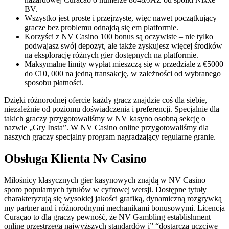
BV.
Wszystko jest proste i przejrzyste, więc nawet początkujący
gracze bez problemu odnajdą się em platformie.
Korzyści z NV Casino 100 bonus są oczywiste – nie tylko
podwajasz swój depozyt, ale także zyskujesz więcej środków
na eksplorację różnych gier dostępnych na platformie.
Maksymalne limity wypłat mieszczą się w przedziale z €5000
do €10, 000 na jedną transakcję, w zależności od wybranego
sposobu płatności.
Dzięki różnorodnej ofercie każdy gracz znajdzie coś dla siebie,
niezależnie od poziomu doświadczenia i preferencji. Specjalnie dla
takich graczy przygotowaliśmy w NV kasyno osobną sekcję o
nazwie „Gry Insta”. W NV Casino online przygotowaliśmy dla
naszych graczy specjalny program nagradzający regularne granie.
Obsługa Klienta Nv Casino
Miłośnicy klasycznych gier kasynowych znajdą w NV Casino
sporo popularnych tytułów w cyfrowej wersji. Dostępne tytuły
charakteryzują się wysokiej jakości grafiką, dynamiczną rozgrywką
my partner and i różnorodnymi mechanikami bonusowymi. Licencja
Curaçao to dla graczy pewność, że NV Gambling establishment
online przestrzega najwyższych standardów i” “dostarcza uczciwe