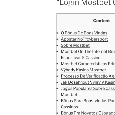
“Login Mostbet 
Content
O Bónus De Boas Vindas
Apostar No” “cybersport
Sobre Mostbet
Mostbet On The Internet Bra
Esportivas E Cassino
Mostbet Características Pri
Výhody Kasina Mostbet
Processo De Verificação Ag
Jak Dosáhnout Výhry V Kasi
Jogos Populares Sobre Cass
Mostbet
Bônus Para Boas-vindas Par
Cassinos
Bônus Pra Novatos E Jogado