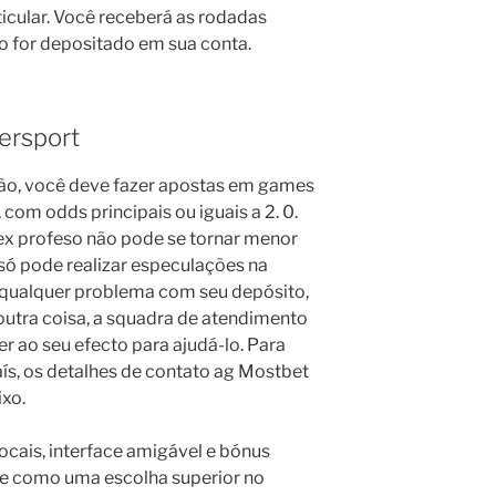
ticular. Você receberá as rodadas
o for depositado em sua conta.
ersport
ção, você deve fazer apostas em games
 com odds principais ou iguais a 2. 0.
 ex profeso não pode se tornar menor
só pode realizar especulações na
r qualquer problema com seu depósito,
outra coisa, a squadra de atendimento
ver ao seu efecto para ajudá-lo. Para
ís, os detalhes de contato ag Mostbet
ixo.
ais, interface amigável e bónus
se como uma escolha superior no