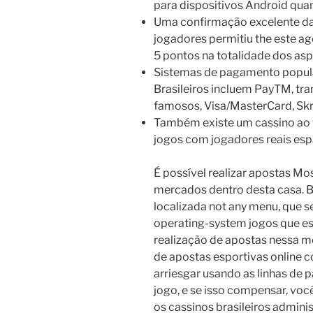
para dispositivos Android quan
Uma confirmação excelente da 
jogadores permitiu the este ag
5 pontos na totalidade dos asp
Sistemas de pagamento popula
Brasileiros incluem PayTM, tr
famosos, Visa/MasterCard, Skril
Também existe um cassino ao v
jogos com jogadores reais es
É possível realizar apostas Mo
mercados dentro desta casa. B
localizada not any menu, que s
operating-system jogos que es
realização de apostas nessa 
de apostas esportivas online 
arriesgar usando as linhas de 
jogo, e se isso compensar, voc
os cassinos brasileiros admin