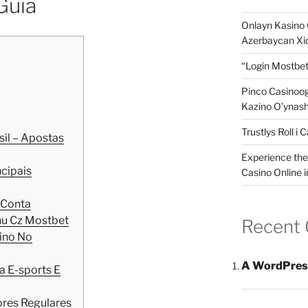
Guia
Onlayn Kasino 
Azerbaycan Xi
“Login Mostbet
Pinco Casinoog’
Kazino O’ynash
Trustlys Roll i
sil – Apostas
Experience the 
ncipais
Casino Online in
 Conta
nu Cz Mostbet
Recent
ino No
A WordPres
a E-sports E
res Regulares