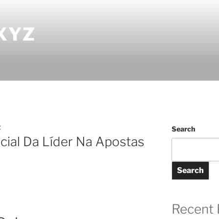
XYZ
Z
Search
icial Da Líder Na Apostas
Search
Recent 