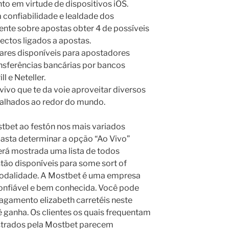
to em virtude de dispositivos iOS.
confiabilidade e lealdade dos
ente sobre apostas obter 4 de possíveis
ectos ligados a apostas.
res disponíveis para apostadores
ansferências bancárias por bancos
l e Neteller.
ivo que te da voie aproveitar diversos
palhados ao redor do mundo.
stbet ao festón nos mais variados
asta determinar a opção “Ao Vivo”
erá mostrada uma lista de todos
tão disponíveis para some sort of
modalidade. A Mostbet é uma empresa
confiável e bem conhecida. Você pode
pagamento elizabeth carretéis neste
ê ganha. Os clientes os quais frequentam
istrados pela Mostbet parecem