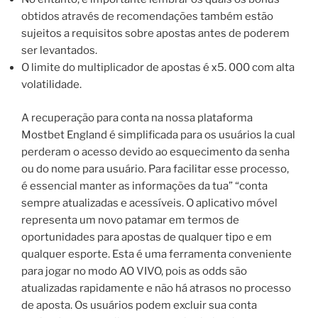
obtidos através de recomendações também estão
sujeitos a requisitos sobre apostas antes de poderem
ser levantados.
O limite do multiplicador de apostas é х5. 000 com alta
volatilidade.
A recuperação para conta na nossa plataforma
Mostbet England é simplificada para os usuários la cual
perderam o acesso devido ao esquecimento da senha
ou do nome para usuário. Para facilitar esse processo,
é essencial manter as informações da tua” “conta
sempre atualizadas e acessíveis. O aplicativo móvel
representa um novo patamar em termos de
oportunidades para apostas de qualquer tipo e em
qualquer esporte. Esta é uma ferramenta conveniente
para jogar no modo AO VIVO, pois as odds são
atualizadas rapidamente e não há atrasos no processo
de aposta. Os usuários podem excluir sua conta