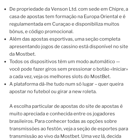
De propriedade da Venson Ltd. com sede em Chipre, a
casa de apostas tem formação na Europa Oriental e é
regulamentada em Curaçao e disponibiliza muitos
bônus, e código promocional.
Além das apostas esportivas, uma seção completa
apresentando jogos de cassino está disponível no site
da Mostbet.
Todos os dispositivos têm um modo automático —
você pode fazer giros sem pressionar o botão «Iniciar»
a cada vez, veja os melhores slots do MostBet.
A plataforma dá-lhe tudo num só lugar – quer queira
apostar no futebol ou girar a new roleta.
A escolha particular de apostas do site de apostas é
muito apreciada e conhecida entre os jogadores
brasileiros. Para conhecer todas as opções sobre
transmissões ao festón, veja a seção de esportes para
transmissão ao vivo da Mostbet. Uma vez lá, decida