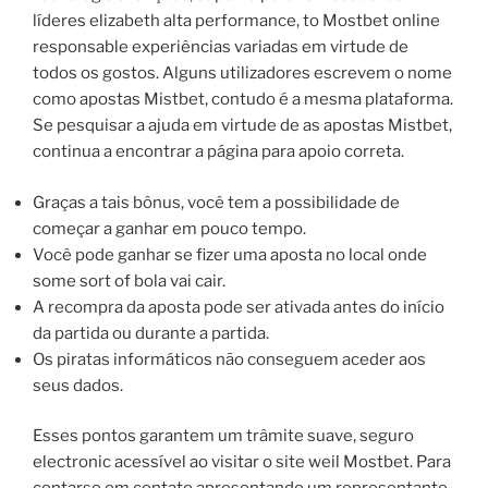
líderes elizabeth alta performance, to Mostbet online
responsable experiências variadas em virtude de
todos os gostos. Alguns utilizadores escrevem o nome
como apostas Mistbet, contudo é a mesma plataforma.
Se pesquisar a ajuda em virtude de as apostas Mistbet,
continua a encontrar a página para apoio correta.
Graças a tais bônus, você tem a possibilidade de
começar a ganhar em pouco tempo.
Você pode ganhar se fizer uma aposta no local onde
some sort of bola vai cair.
A recompra da aposta pode ser ativada antes do início
da partida ou durante a partida.
Os piratas informáticos não conseguem aceder aos
seus dados.
Esses pontos garantem um trâmite suave, seguro
electronic acessível ao visitar o site weil Mostbet. Para