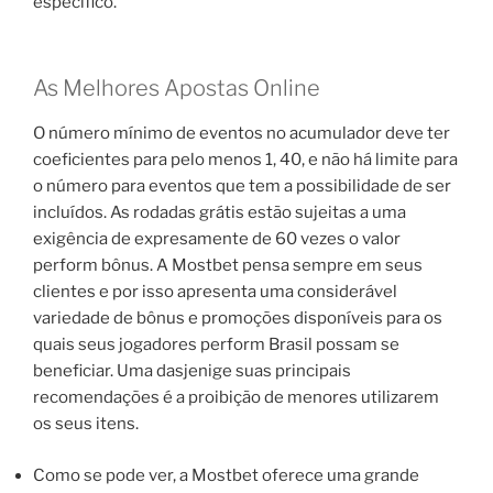
específico.
As Melhores Apostas Online
O número mínimo de eventos no acumulador deve ter
coeficientes para pelo menos 1, 40, e não há limite para
o número para eventos que tem a possibilidade de ser
incluídos. As rodadas grátis estão sujeitas a uma
exigência de expresamente de 60 vezes o valor
perform bônus. A Mostbet pensa sempre em seus
clientes e por isso apresenta uma considerável
variedade de bônus e promoções disponíveis para os
quais seus jogadores perform Brasil possam se
beneficiar. Uma dasjenige suas principais
recomendações é a proibição de menores utilizarem
os seus itens.
Como se pode ver, a Mostbet oferece uma grande