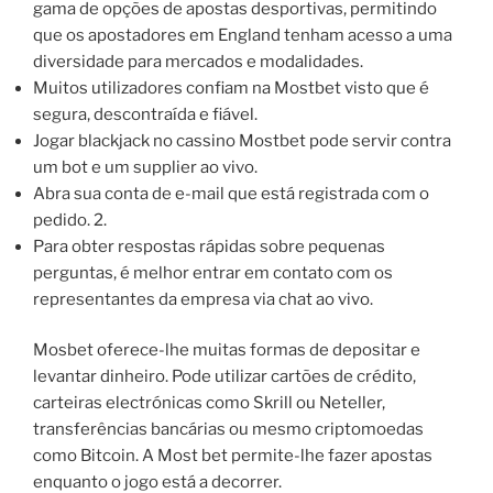
gama de opções de apostas desportivas, permitindo
que os apostadores em England tenham acesso a uma
diversidade para mercados e modalidades.
Muitos utilizadores confiam na Mostbet visto que é
segura, descontraída e fiável.
Jogar blackjack no cassino Mostbet pode servir contra
um bot e um supplier ao vivo.
Abra sua conta de e-mail que está registrada com o
pedido. 2.
Para obter respostas rápidas sobre pequenas
perguntas, é melhor entrar em contato com os
representantes da empresa via chat ao vivo.
Mosbet oferece-lhe muitas formas de depositar e
levantar dinheiro. Pode utilizar cartões de crédito,
carteiras electrónicas como Skrill ou Neteller,
transferências bancárias ou mesmo criptomoedas
como Bitcoin. A Most bet permite-lhe fazer apostas
enquanto o jogo está a decorrer.