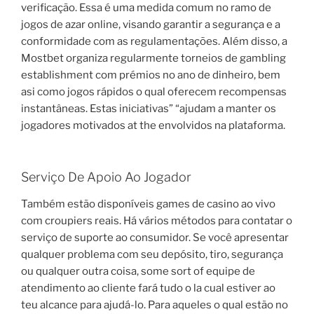
verificação. Essa é uma medida comum no ramo de
jogos de azar online, visando garantir a segurança e a
conformidade com as regulamentações. Além disso, a
Mostbet organiza regularmente torneios de gambling
establishment com prémios no ano de dinheiro, bem
asi como jogos rápidos o qual oferecem recompensas
instantâneas. Estas iniciativas” “ajudam a manter os
jogadores motivados at the envolvidos na plataforma.
Serviço De Apoio Ao Jogador
Também estão disponíveis games de casino ao vivo
com croupiers reais. Há vários métodos para contatar o
serviço de suporte ao consumidor. Se você apresentar
qualquer problema com seu depósito, tiro, segurança
ou qualquer outra coisa, some sort of equipe de
atendimento ao cliente fará tudo o la cual estiver ao
teu alcance para ajudá-lo. Para aqueles o qual estão no