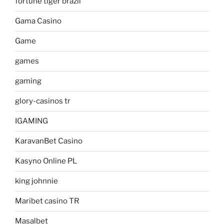
fortune tiger brazil
Gama Casino
Game
games
gaming
glory-casinos tr
IGAMING
KaravanBet Casino
Kasyno Online PL
king johnnie
Maribet casino TR
Masalbet