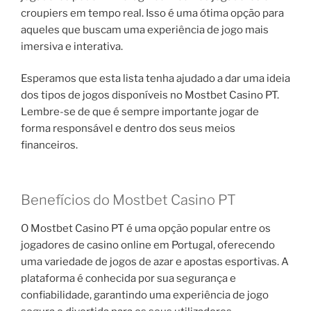
croupiers em tempo real. Isso é uma ótima opção para
aqueles que buscam uma experiência de jogo mais
imersiva e interativa.
Esperamos que esta lista tenha ajudado a dar uma ideia
dos tipos de jogos disponíveis no Mostbet Casino PT.
Lembre-se de que é sempre importante jogar de
forma responsável e dentro dos seus meios
financeiros.
Benefícios do Mostbet Casino PT
O Mostbet Casino PT é uma opção popular entre os
jogadores de casino online em Portugal, oferecendo
uma variedade de jogos de azar e apostas esportivas. A
plataforma é conhecida por sua segurança e
confiabilidade, garantindo uma experiência de jogo