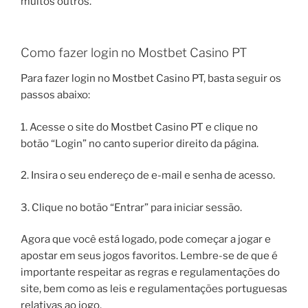
muitos outros.
Como fazer login no Mostbet Casino PT
Para fazer login no Mostbet Casino PT, basta seguir os
passos abaixo:
1. Acesse o site do Mostbet Casino PT e clique no
botão “Login” no canto superior direito da página.
2. Insira o seu endereço de e-mail e senha de acesso.
3. Clique no botão “Entrar” para iniciar sessão.
Agora que você está logado, pode começar a jogar e
apostar em seus jogos favoritos. Lembre-se de que é
importante respeitar as regras e regulamentações do
site, bem como as leis e regulamentações portuguesas
relativas ao jogo.