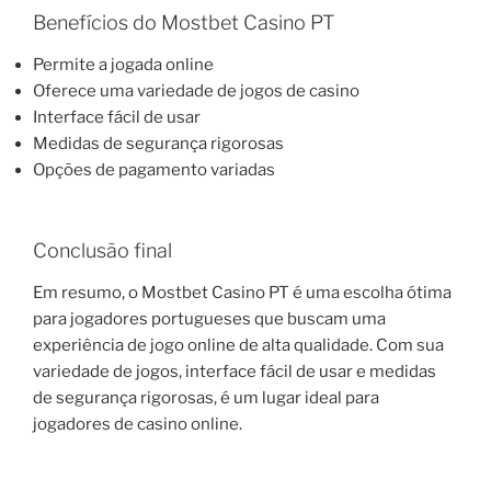
Benefícios do Mostbet Casino PT
Permite a jogada online
Oferece uma variedade de jogos de casino
Interface fácil de usar
Medidas de segurança rigorosas
Opções de pagamento variadas
Conclusão final
Em resumo, o Mostbet Casino PT é uma escolha ótima
para jogadores portugueses que buscam uma
experiência de jogo online de alta qualidade. Com sua
variedade de jogos, interface fácil de usar e medidas
de segurança rigorosas, é um lugar ideal para
jogadores de casino online.