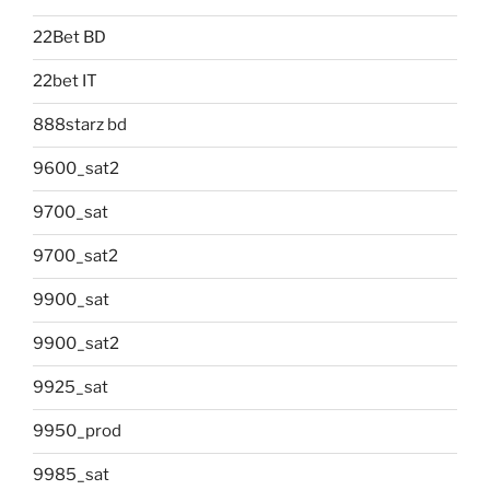
22Bet BD
22bet IT
888starz bd
9600_sat2
9700_sat
9700_sat2
9900_sat
9900_sat2
9925_sat
9950_prod
9985_sat