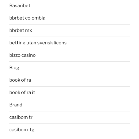
Basaribet
bbrbet colombia
bbrbet mx
betting utan svensk licens
bizzo casino
Blog
book of ra
book of ra it
Brand
casibom tr
casibom-tg