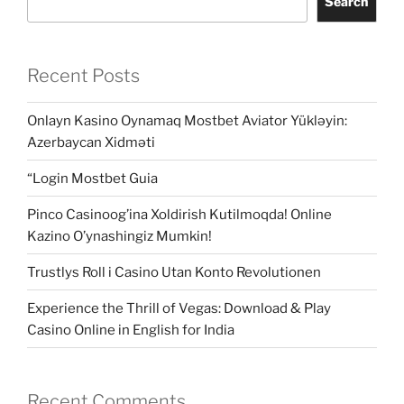
Search
Recent Posts
Onlayn Kasino Oynamaq Mostbet Aviator Yükləyin:
Azerbaycan Xidməti
“Login Mostbet Guia
Pinco Casinoog’ina Xoldirish Kutilmoqda! Online
Kazino O’ynashingiz Mumkin!
Trustlys Roll i Casino Utan Konto Revolutionen
Experience the Thrill of Vegas: Download & Play
Casino Online in English for India
Recent Comments