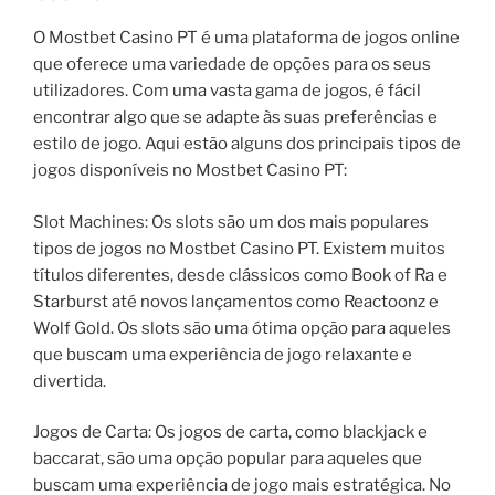
O Mostbet Casino PT é uma plataforma de jogos online
que oferece uma variedade de opções para os seus
utilizadores. Com uma vasta gama de jogos, é fácil
encontrar algo que se adapte às suas preferências e
estilo de jogo. Aqui estão alguns dos principais tipos de
jogos disponíveis no Mostbet Casino PT:
Slot Machines: Os slots são um dos mais populares
tipos de jogos no Mostbet Casino PT. Existem muitos
títulos diferentes, desde clássicos como Book of Ra e
Starburst até novos lançamentos como Reactoonz e
Wolf Gold. Os slots são uma ótima opção para aqueles
que buscam uma experiência de jogo relaxante e
divertida.
Jogos de Carta: Os jogos de carta, como blackjack e
baccarat, são uma opção popular para aqueles que
buscam uma experiência de jogo mais estratégica. No