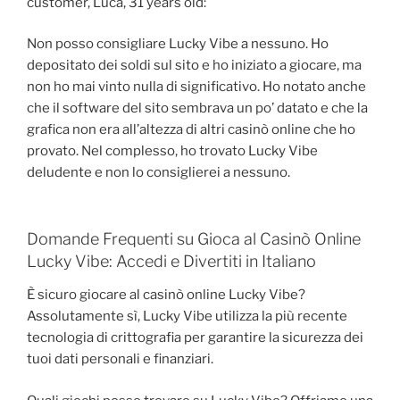
customer, Luca, 31 years old:
Non posso consigliare Lucky Vibe a nessuno. Ho
depositato dei soldi sul sito e ho iniziato a giocare, ma
non ho mai vinto nulla di significativo. Ho notato anche
che il software del sito sembrava un po’ datato e che la
grafica non era all’altezza di altri casinò online che ho
provato. Nel complesso, ho trovato Lucky Vibe
deludente e non lo consiglierei a nessuno.
Domande Frequenti su Gioca al Casinò Online
Lucky Vibe: Accedi e Divertiti in Italiano
È sicuro giocare al casinò online Lucky Vibe?
Assolutamente sì, Lucky Vibe utilizza la più recente
tecnologia di crittografia per garantire la sicurezza dei
tuoi dati personali e finanziari.