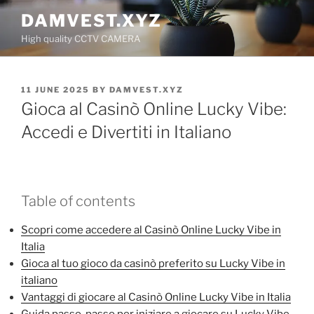
Skip
DAMVEST.XYZ
to
High quality CCTV CAMERA
content
POSTED
11 JUNE 2025
BY
DAMVEST.XYZ
ON
Gioca al Casinò Online Lucky Vibe:
Accedi e Divertiti in Italiano
Table of contents
Scopri come accedere al Casinò Online Lucky Vibe in
Italia
Gioca al tuo gioco da casinò preferito su Lucky Vibe in
italiano
Vantaggi di giocare al Casinò Online Lucky Vibe in Italia
Guida passo-passo per iniziare a giocare su Lucky Vibe