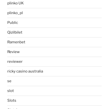
plinko UK
plinko_pl
Public
Qizilbilet
Ramenbet
Review
reviewer
ricky casino australia
se
slot
Slots