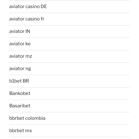
aviator casino DE
aviator casino fr
aviator IN
aviator ke
aviator mz
aviator ng
b1bet BR
Bankobet
Basaribet
bbrbet colombia
bbrbet mx