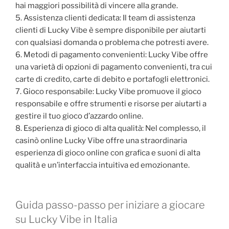
hai maggiori possibilità di vincere alla grande.
5. Assistenza clienti dedicata: Il team di assistenza
clienti di Lucky Vibe è sempre disponibile per aiutarti
con qualsiasi domanda o problema che potresti avere.
6. Metodi di pagamento convenienti: Lucky Vibe offre
una varietà di opzioni di pagamento convenienti, tra cui
carte di credito, carte di debito e portafogli elettronici.
7. Gioco responsabile: Lucky Vibe promuove il gioco
responsabile e offre strumenti e risorse per aiutarti a
gestire il tuo gioco d’azzardo online.
8. Esperienza di gioco di alta qualità: Nel complesso, il
casinò online Lucky Vibe offre una straordinaria
esperienza di gioco online con grafica e suoni di alta
qualità e un’interfaccia intuitiva ed emozionante.
Guida passo-passo per iniziare a giocare
su Lucky Vibe in Italia