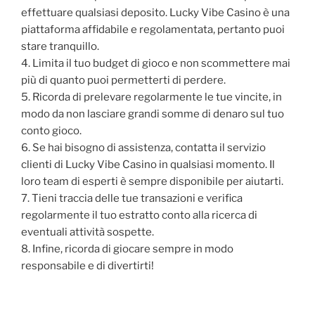
effettuare qualsiasi deposito. Lucky Vibe Casino è una
piattaforma affidabile e regolamentata, pertanto puoi
stare tranquillo.
4. Limita il tuo budget di gioco e non scommettere mai
più di quanto puoi permetterti di perdere.
5. Ricorda di prelevare regolarmente le tue vincite, in
modo da non lasciare grandi somme di denaro sul tuo
conto gioco.
6. Se hai bisogno di assistenza, contatta il servizio
clienti di Lucky Vibe Casino in qualsiasi momento. Il
loro team di esperti è sempre disponibile per aiutarti.
7. Tieni traccia delle tue transazioni e verifica
regolarmente il tuo estratto conto alla ricerca di
eventuali attività sospette.
8. Infine, ricorda di giocare sempre in modo
responsabile e di divertirti!