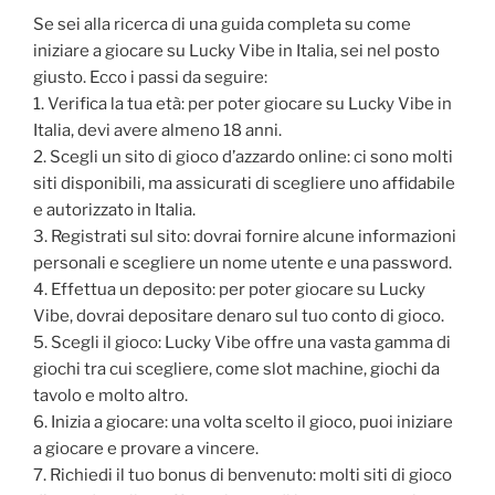
Se sei alla ricerca di una guida completa su come
iniziare a giocare su Lucky Vibe in Italia, sei nel posto
giusto. Ecco i passi da seguire:
1. Verifica la tua età: per poter giocare su Lucky Vibe in
Italia, devi avere almeno 18 anni.
2. Scegli un sito di gioco d’azzardo online: ci sono molti
siti disponibili, ma assicurati di scegliere uno affidabile
e autorizzato in Italia.
3. Registrati sul sito: dovrai fornire alcune informazioni
personali e scegliere un nome utente e una password.
4. Effettua un deposito: per poter giocare su Lucky
Vibe, dovrai depositare denaro sul tuo conto di gioco.
5. Scegli il gioco: Lucky Vibe offre una vasta gamma di
giochi tra cui scegliere, come slot machine, giochi da
tavolo e molto altro.
6. Inizia a giocare: una volta scelto il gioco, puoi iniziare
a giocare e provare a vincere.
7. Richiedi il tuo bonus di benvenuto: molti siti di gioco