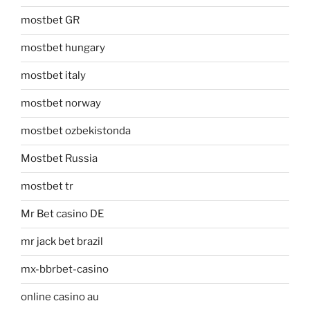
mostbet GR
mostbet hungary
mostbet italy
mostbet norway
mostbet ozbekistonda
Mostbet Russia
mostbet tr
Mr Bet casino DE
mr jack bet brazil
mx-bbrbet-casino
online casino au