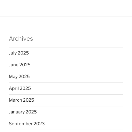
Archives
July 2025
June 2025
May 2025
April 2025
March 2025
January 2025
September 2023