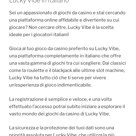
Lucky Vibe in italiano
Sei un appassionato di giochi da casino e stai cercando
una piattaforma online affidabile e divertente su cui
giocare? Non cercare oltre, Lucky Vibe è la scelta
ideale per i giocatori italiani!
Gioca al tuo gioco da casino preferito su Lucky Vibe,
una piattaforma completamente in italiano che offre
una vasta gamma di giochi tra cui scegliere. Dai classici
come la roulette e il blackjack alle ultime slot machine,
Lucky Vibe ha tutto ciò che ti serve per vivere
un’esperienza di gioco indimenticabile.
La registrazione è semplice e veloce, e una volta
effettuato l’accesso potrai subito iniziare a esplorare il
vasto mondo dei giochi da casino di Lucky Vibe.
La sicurezza e la protezione dei tuoi dati sono una
priorità assoluta per Lucky Vibe, che utilizza la più