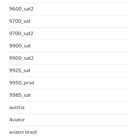
9600_sat2
9700_sat
9700_sat2
9900_sat
9900_sat2
9925_sat
9950_prod
9985_sat
austria
Aviator
aviator brazil