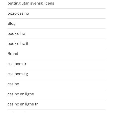
betting utan svensk licens
bizzo casino
Blog
book of ra
book of ra it
Brand
casibom tr
casibom-tg
casino
casino en ligne
casino en ligne fr