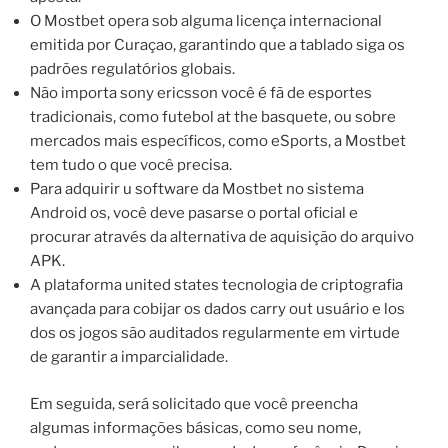
O Mostbet opera sob alguma licença internacional
emitida por Curaçao, garantindo que a tablado siga os
padrões regulatórios globais.
Não importa sony ericsson você é fã de esportes
tradicionais, como futebol at the basquete, ou sobre
mercados mais específicos, como eSports, a Mostbet
tem tudo o que você precisa.
Para adquirir u software da Mostbet no sistema
Android os, você deve pasarse o portal oficial e
procurar através da alternativa de aquisição do arquivo
APK.
A plataforma united states tecnologia de criptografia
avançada para cobijar os dados carry out usuário e los
dos os jogos são auditados regularmente em virtude
de garantir a imparcialidade.
Em seguida, será solicitado que você preencha
algumas informações básicas, como seu nome,