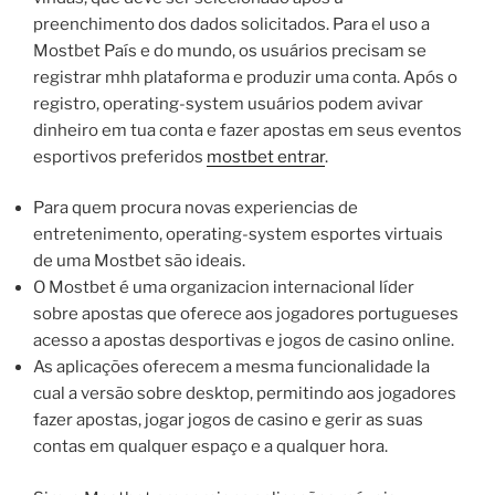
preenchimento dos dados solicitados. Para el uso a
Mostbet País e do mundo, os usuários precisam se
registrar mhh plataforma e produzir uma conta. Após o
registro, operating-system usuários podem avivar
dinheiro em tua conta e fazer apostas em seus eventos
esportivos preferidos
mostbet entrar
.
Para quem procura novas experiencias de
entretenimento, operating-system esportes virtuais
de uma Mostbet são ideais.
O Mostbet é uma organizacion internacional líder
sobre apostas que oferece aos jogadores portugueses
acesso a apostas desportivas e jogos de casino online.
As aplicações oferecem a mesma funcionalidade la
cual a versão sobre desktop, permitindo aos jogadores
fazer apostas, jogar jogos de casino e gerir as suas
contas em qualquer espaço e a qualquer hora.