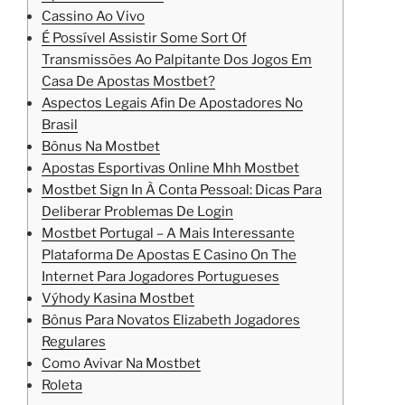
Cassino Ao Vivo
É Possível Assistir Some Sort Of
Transmissões Ao Palpitante Dos Jogos Em
Casa De Apostas Mostbet?
Aspectos Legais Afin De Apostadores No
Brasil
Bônus Na Mostbet
Apostas Esportivas Online Mhh Mostbet
Mostbet Sign In À Conta Pessoal: Dicas Para
Deliberar Problemas De Login
Mostbet Portugal – A Mais Interessante
Plataforma De Apostas E Casino On The
Internet Para Jogadores Portugueses
Výhody Kasina Mostbet
Bônus Para Novatos Elizabeth Jogadores
Regulares
Como Avivar Na Mostbet
Roleta