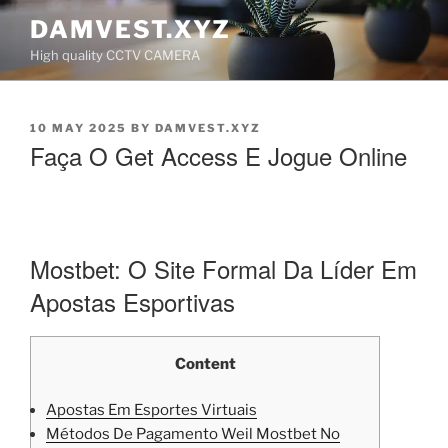
Skip
DAMVEST.XYZ
to
High quality CCTV CAMERA
content
POSTED
10 MAY 2025
BY
DAMVEST.XYZ
ON
Faça O Get Access E Jogue Online
Mostbet: O Site Formal Da Líder Em
Apostas Esportivas
Content
Apostas Em Esportes Virtuais
Métodos De Pagamento Weil Mostbet No