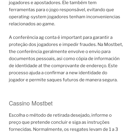
jogadores e apostadores. Ele também tem
ferramentas para o jogo responsável, evitando que
operating-system jogadores tenham inconveniencias
relacionados ao game.
A conferência ag conta é important para garantir a
proteção dos jogadores e impedir fraudes. Na Mostbet,
the conferência geralmente envolve o envio para
documentos pessoais, asi como cópia de información
de identidade at the comprovante de endereço. Este
processo ajuda a confirmar a new identidade do
jogador e permite saques futuros de manera segura.
Cassino Mostbet
Escolha o método de retirada desejado, informe o
preço que pretende concluir e siga as instruções
fornecidas. Normalmente, os resgates levam de 1 a 3