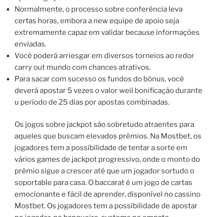
Normalmente, o processo sobre conferência leva
certas horas, embora a new equipe de apoio seja
extremamente capaz em validar because informações
enviadas.
Você poderá arriesgar em diversos torneios ao redor
carry out mundo com chances atrativos.
Para sacar com sucesso os fundos do bônus, você
deverá apostar 5 vezes o valor weil bonificação durante
u período de 25 dias por apostas combinadas.
Os jogos sobre jackpot são sobretudo atraentes para
aqueles que buscam elevados prêmios. Na Mostbet, os
jogadores tem a possibilidade de tentar a sorte em
vários games de jackpot progressivo, onde o monto do
prêmio sigue a crescer até que um jogador sortudo o
soportable para casa. O baccarat é um jogo de cartas
emocionante e fácil de aprender, disponível no cassino
Mostbet. Os jogadores tem a possibilidade de apostar