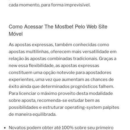
cada momento, para forma imprevisível.
Como Acessar The Mostbet Pelo Web Site
Móvel
As apostas expressas, também conhecidas como
apostas multilinhas, oferecem mais versatilidade em
relação às apostas combinadas tradicionais. Graças a
new essa flexibilidade, as apostas expressas
constituem uma opção notevole para apostadores
experientes, uma vez que aumentam as chances de
êxito ainda que determinados prognósticos falhem.
Para licenciar o máximo proveito desta modalidade
sobre aposta, recomenda-se estudar bem as
possibilidades e estruturar operating-system palpites
de maneira equilibrada.
Novatos podem obter até 100% sobre seu primeiro