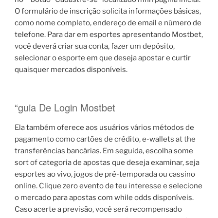
O formulário de inscrição solicita informações básicas,
como nome completo, endereço de email e número de
telefone. Para dar em esportes apresentando Mostbet,
você deverá criar sua conta, fazer um depósito,
selecionar o esporte em que deseja apostar e curtir
quaisquer mercados disponíveis.
“guia De Login Mostbet
Ela também oferece aos usuários vários métodos de
pagamento como cartões de crédito, e-wallets at the
transferências bancárias. Em seguida, escolha some
sort of categoria de apostas que deseja examinar, seja
esportes ao vivo, jogos de pré-temporada ou cassino
online. Clique zero evento de teu interesse e selecione
o mercado para apostas com while odds disponíveis.
Caso acerte a previsão, você será recompensado