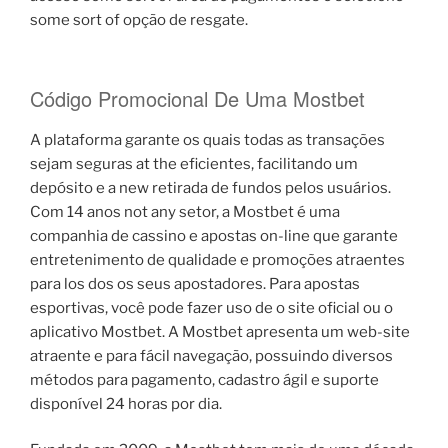
some sort of opção de resgate.
Código Promocional De Uma Mostbet
A plataforma garante os quais todas as transações
sejam seguras at the eficientes, facilitando um
depósito e a new retirada de fundos pelos usuários.
Com 14 anos not any setor, a Mostbet é uma
companhia de cassino e apostas on-line que garante
entretenimento de qualidade e promoções atraentes
para los dos os seus apostadores. Para apostas
esportivas, você pode fazer uso de o site oficial ou o
aplicativo Mostbet. A Mostbet apresenta um web-site
atraente e para fácil navegação, possuindo diversos
métodos para pagamento, cadastro ágil e suporte
disponível 24 horas por dia.