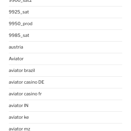
9900_sat2
9925_sat
9950_prod
9985_sat
austria
Aviator
aviator brazil
aviator casino DE
aviator casino fr
aviator IN
aviator ke
aviator mz