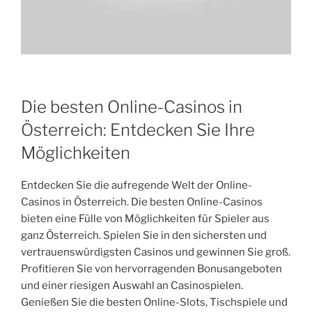
Die besten Online-Casinos in
Österreich: Entdecken Sie Ihre
Möglichkeiten
Entdecken Sie die aufregende Welt der Online-
Casinos in Österreich. Die besten Online-Casinos
bieten eine Fülle von Möglichkeiten für Spieler aus
ganz Österreich. Spielen Sie in den sichersten und
vertrauenswürdigsten Casinos und gewinnen Sie groß.
Profitieren Sie von hervorragenden Bonusangeboten
und einer riesigen Auswahl an Casinospielen.
Genießen Sie die besten Online-Slots, Tischspiele und