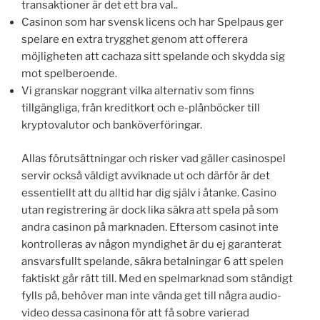
transaktioner är det ett bra val..
Casinon som har svensk licens och har Spelpaus ger
spelare en extra trygghet genom att offerera
möjligheten att cachaza sitt spelande och skydda sig
mot spelberoende.
Vi granskar noggrant vilka alternativ som finns
tillgängliga, från kreditkort och e-plånböcker till
kryptovalutor och banköverföringar.
Allas förutsättningar och risker vad gäller casinospel
servir också väldigt avviknade ut och därför är det
essentiellt att du alltid har dig själv i åtanke. Casino
utan registrering är dock lika säkra att spela på som
andra casinon på marknaden. Eftersom casinot inte
kontrolleras av någon myndighet är du ej garanterat
ansvarsfullt spelande, säkra betalningar 6 att spelen
faktiskt går rätt till. Med en spelmarknad som ständigt
fylls på, behöver man inte vända get till några audio-
video dessa casinona för att få sobre varierad