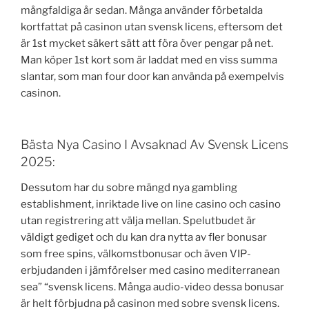
mångfaldiga år sedan. Många använder förbetalda
kortfattat på casinon utan svensk licens, eftersom det
är 1st mycket säkert sätt att föra över pengar på net.
Man köper 1st kort som är laddat med en viss summa
slantar, som man four door kan använda på exempelvis
casinon.
Bästa Nya Casino I Avsaknad Av Svensk Licens
2025:
Dessutom har du sobre mängd nya gambling
establishment, inriktade live on line casino och casino
utan registrering att välja mellan. Spelutbudet är
väldigt gediget och du kan dra nytta av fler bonusar
som free spins, välkomstbonusar och även VIP-
erbjudanden i jämförelser med casino mediterranean
sea” “svensk licens. Många audio-video dessa bonusar
är helt förbjudna på casinon med sobre svensk licens.