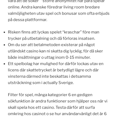
vara att de söker” “större anonymitet när para spelar
online. Andra kanske föredrar living room bredare
valmöjligheten utav spel och bonusar som ofta erbjuds
på dessa plattformar.
Risken finns att lyckas spelet “kraschar” före man
trycker på utbetalning och då förloras insatsen.
Om du ser att betalmetoden existerar på något
utländskt casino kan ni skatta dig lycklig, för då sker
både insättningar o uttag inom 0-15 minuter.
Ett spelbolag har mulighed for därför lockas utav en
licens där skattetrycket är betydligt lägre och där
vinsterna därmed inte beskattas i detsamma
utsträckning som i actually Sverige.
Filter för spel, många kategorier 6 en gedigen
sökfunktion är andra funktioner som hjälper oss när vi
skall spela hos ett casino. Testa därför att surfa
omkring hos casinot o se hur användarvänligt det är 6