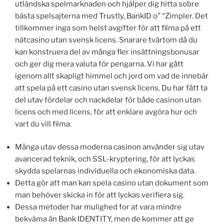
utländska spelmarknaden och hjälper dig hitta sobre
bästa spelsajterna med Trustly, BankID o” “Zimpler. Det
tillkommer inga som helst avgifter för att filma på ett
nätcasino utan svensk licens. Snarare tvärtom då du
kan konstruera del av många fler insättningsbonusar
och ger dig mera valuta för pengarna. Vi har gått
igenom allt skapligt himmel och jord om vad de innebär
att spela på ett casino utan svensk licens. Du har fått ta
del utav fördelar och nackdelar för både casinon utan
licens och med licens, för att enklare avgöra hur och
vart du vill filma.
Många utav dessa moderna casinon använder sig utav
avancerad teknik, och SSL-kryptering, för att lyckas
skydda spelarnas individuella och ekonomiska data.
Detta gör att man kan spela casino utan dokument som
man behöver skicka in för att lyckas verifiera sig.
Dessa metoder har mulighed for at vara mindre
bekväma än Bank IDENTITY, men de kommer att ge