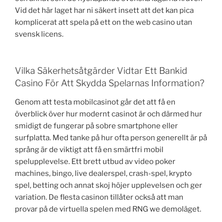
Vid det här laget har ni säkert insett att det kan pica
komplicerat att spela på ett on the web casino utan
svensk licens.
Vilka Säkerhetsåtgärder Vidtar Ett Bankid
Casino För Att Skydda Spelarnas Information?
Genom att testa mobilcasinot går det att få en
överblick över hur modernt casinot är och därmed hur
smidigt de fungerar på sobre smartphone eller
surfplatta. Med tanke på hur ofta person generellt är på
språng är de viktigt att få en smärtfri mobil
spelupplevelse. Ett brett utbud av video poker
machines, bingo, live dealerspel, crash-spel, krypto
spel, betting och annat skoj höjer upplevelsen och ger
variation. De flesta casinon tillåter också att man
provar på de virtuella spelen med RNG we demoläget.