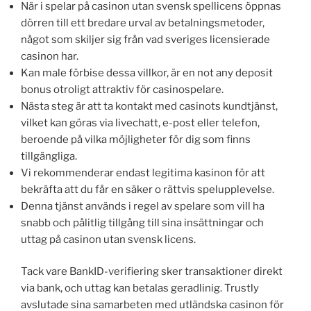
När i spelar på casinon utan svensk spellicens öppnas
dörren till ett bredare urval av betalningsmetoder,
något som skiljer sig från vad sveriges licensierade
casinon har.
Kan male förbise dessa villkor, är en not any deposit
bonus otroligt attraktiv för casinospelare.
Nästa steg är att ta kontakt med casinots kundtjänst,
vilket kan göras via livechatt, e-post eller telefon,
beroende på vilka möjligheter för dig som finns
tillgängliga.
Vi rekommenderar endast legitima kasinon för att
bekräfta att du får en säker o rättvis spelupplevelse.
Denna tjänst används i regel av spelare som vill ha
snabb och pålitlig tillgång till sina insättningar och
uttag på casinon utan svensk licens.
Tack vare BankID-verifiering sker transaktioner direkt
via bank, och uttag kan betalas geradlinig. Trustly
avslutade sina samarbeten med utländska casinon för