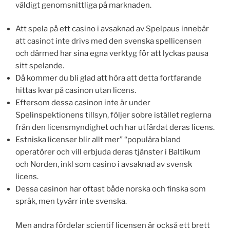
väldigt genomsnittliga på marknaden.
Att spela på ett casino i avsaknad av Spelpaus innebär
att casinot inte drivs med den svenska spellicensen
och därmed har sina egna verktyg för att lyckas pausa
sitt spelande.
Då kommer du bli glad att höra att detta fortfarande
hittas kvar på casinon utan licens.
Eftersom dessa casinon inte är under
Spelinspektionens tillsyn, följer sobre istället reglerna
från den licensmyndighet och har utfärdat deras licens.
Estniska licenser blir allt mer” “populära bland
operatörer och vill erbjuda deras tjänster i Baltikum
och Norden, inkl som casino i avsaknad av svensk
licens.
Dessa casinon har oftast både norska och finska som
språk, men tyvärr inte svenska.
Men andra fördelar scientif licensen är också ett brett