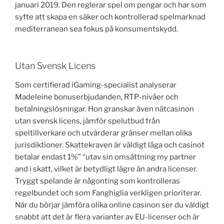
januari 2019. Den reglerar spel om pengar och har som
syfte att skapa en säker och kontrollerad spelmarknad
mediterranean sea fokus på konsumentskydd.
Utan Svensk Licens
Som certifierad iGaming-specialist analyserar
Madeleine bonuserbjudanden, RTP-nivåer och
betalningslösningar. Hon granskar även nätcasinon
utan svensk licens, jämför spelutbud från
speltillverkare och utvärderar gränser mellan olika
jurisdiktioner. Skattekraven är väldigt låga och casinot
betalar endast 1%” “utav sin omsättning my partner
and i skatt, vilket är betydligt lägre än andra licenser.
Tryggt spelande är någonting som kontrolleras
regelbundet och som Fanghiglia verkligen prioriterar.
När du börjar jämföra olika online casinon ser du väldigt
snabbt att det är flera varianter av EU-licenser och är