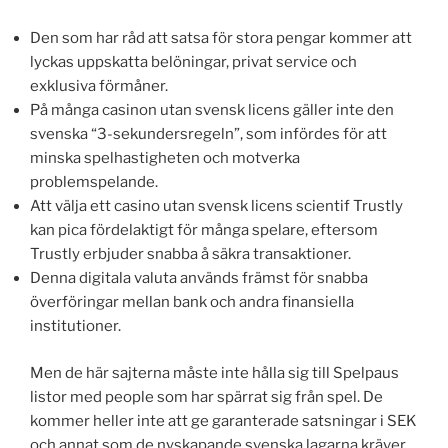
Den som har råd att satsa för stora pengar kommer att
lyckas uppskatta belöningar, privat service och
exklusiva förmåner.
På många casinon utan svensk licens gäller inte den
svenska “3-sekundersregeln”, som infördes för att
minska spelhastigheten och motverka
problemspelande.
Att välja ett casino utan svensk licens scientif Trustly
kan pica fördelaktigt för många spelare, eftersom
Trustly erbjuder snabba å säkra transaktioner.
Denna digitala valuta används främst för snabba
överföringar mellan bank och andra finansiella
institutioner.
Men de här sajterna måste inte hålla sig till Spelpaus
listor med people som har spärrat sig från spel. De
kommer heller inte att ge garanterade satsningar i SEK
och annat som de nyskapande svenska lagarna kräver.