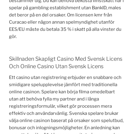
bestämmer dig. Du kan behöva bekosta vinstskatt när i
spelar på gambling establishment utan BankID, males
det beror på en del orsaker. Om licensen kmr från
Curacao eller någon annan spelmyndighet utanför
EES/EU måste du betala 35 % i skatt på alla vinster du
gör.
Skillnaden Skapligt Casino Med Svensk Licens
Och Online Casino Utan Svensk Licens
Ett casino utan registrering erbjuder en snabbare och
smidigare spelupplevelse jämfört med traditionella
online casinon. Spelare kan börja filma omedelbart
utan att behöva fylla my partner and i långa
registreringsformulär, vilket gör processen mera
effektiv och användarvänlig. Svenska spelare brukar
välja online casinon baserat på orsaker som spelutbud,
bonusar och inlogningsmöjligheter. En anledning kan