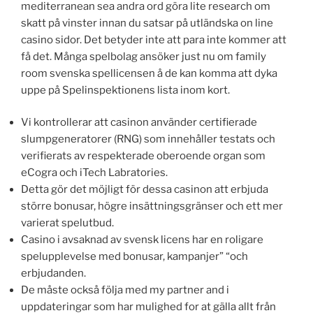
mediterranean sea andra ord göra lite research om
skatt på vinster innan du satsar på utländska on line
casino sidor. Det betyder inte att para inte kommer att
få det. Många spelbolag ansöker just nu om family
room svenska spellicensen å de kan komma att dyka
uppe på Spelinspektionens lista inom kort.
Vi kontrollerar att casinon använder certifierade
slumpgeneratorer (RNG) som innehåller testats och
verifierats av respekterade oberoende organ som
eCogra och iTech Labratories.
Detta gör det möjligt för dessa casinon att erbjuda
större bonusar, högre insättningsgränser och ett mer
varierat spelutbud.
Casino i avsaknad av svensk licens har en roligare
spelupplevelse med bonusar, kampanjer” “och
erbjudanden.
De måste också följa med my partner and i
uppdateringar som har mulighed for at gälla allt från