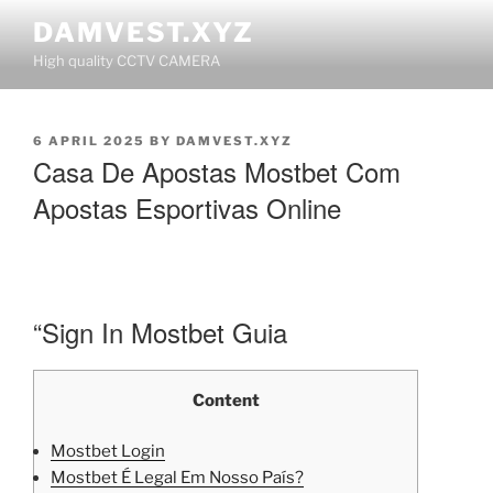
Skip
DAMVEST.XYZ
to
High quality CCTV CAMERA
content
POSTED
6 APRIL 2025
BY
DAMVEST.XYZ
ON
Casa De Apostas Mostbet Com
Apostas Esportivas Online
“Sign In Mostbet Guia
Content
Mostbet Login
Mostbet É Legal Em Nosso País?