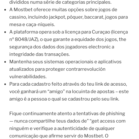
divididos numa série de categorias principales.
A Mostbet oferece muitas opções sobre jogos de
cassino, incluindo jackpot, pôquer, baccarat, jogos para
mesa e caça-níqueis.
A plataforma opera sob a licença para Curaçao (licença
nº 8048/JAZ), o que garante a equidade dos jogos, the
segurança dos dados dos jogadores electronic a
integridade das transações.
Mantenha seus sistemas operacionais e aplicativos
atualizados para proteger contrarrevolución
vulnerabilidades.
Para cada cadastro feito através do teu link de acesso,
você ganhará um “amigo” na locuinta de apostas – este
amigo é a pessoa o qual se cadastrou pelo seu link.
Fique continuamente atento a tentativas de phishing
— nunca compartilhe teus dados de” “get access com
ninguém e verifique a autenticidade de qualquer
comunicação que afirme servir do Mostbet. O