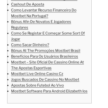
Cashout De Aposta
Como Levantar Recurso Financeiro Do
Mostbet Na Portugal?
Bônus Afin De Novatos E Jogadores
Regulares
Como Se Registar E Começar Some Sort Of
Jogar
Como Sacar Dinheiro?
Bônus At The Promoções Mostbet Brasil
Benefícios Para Os Usuários Brasileiros
Mostbet – Site Oficial De Cassino Online At
The Apostas Esportivas
Mostbet Live Online Casino Cz
Jogos Buscados De Cassino No Mostbet
Apostas Sobre Futebol Ao Vivo
Mostbet Software Para Android Elizabeth Ios