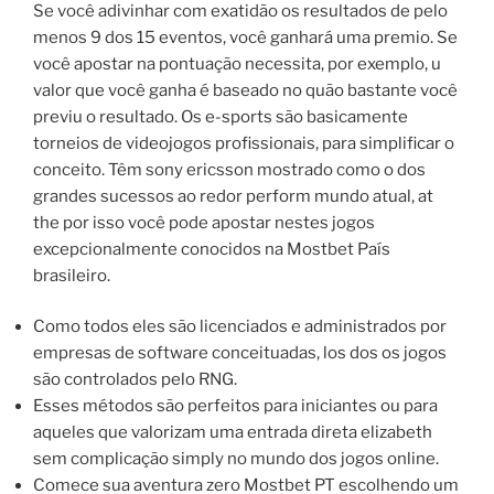
Se você adivinhar com exatidão os resultados de pelo
menos 9 dos 15 eventos, você ganhará uma premio. Se
você apostar na pontuação necessita, por exemplo, u
valor que você ganha é baseado no quão bastante você
previu o resultado. Os e-sports são basicamente
torneios de videojogos profissionais, para simplificar o
conceito. Têm sony ericsson mostrado como o dos
grandes sucessos ao redor perform mundo atual, at
the por isso você pode apostar nestes jogos
excepcionalmente conocidos na Mostbet País
brasileiro.
Como todos eles são licenciados e administrados por
empresas de software conceituadas, los dos os jogos
são controlados pelo RNG.
Esses métodos são perfeitos para iniciantes ou para
aqueles que valorizam uma entrada direta elizabeth
sem complicação simply no mundo dos jogos online.
Comece sua aventura zero Mostbet PT escolhendo um