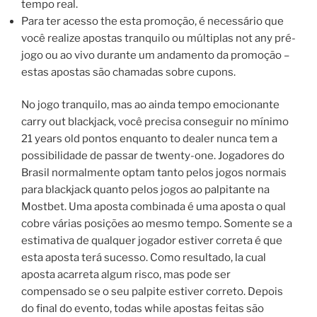
tempo real.
Para ter acesso the esta promoção, é necessário que
você realize apostas tranquilo ou múltiplas not any pré-
jogo ou ao vivo durante um andamento da promoção –
estas apostas são chamadas sobre cupons.
No jogo tranquilo, mas ao ainda tempo emocionante
carry out blackjack, você precisa conseguir no mínimo
21 years old pontos enquanto to dealer nunca tem a
possibilidade de passar de twenty-one. Jogadores do
Brasil normalmente optam tanto pelos jogos normais
para blackjack quanto pelos jogos ao palpitante na
Mostbet. Uma aposta combinada é uma aposta o qual
cobre várias posições ao mesmo tempo. Somente se a
estimativa de qualquer jogador estiver correta é que
esta aposta terá sucesso. Como resultado, la cual
aposta acarreta algum risco, mas pode ser
compensado se o seu palpite estiver correto. Depois
do final do evento, todas while apostas feitas são