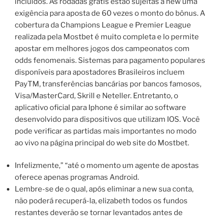
incluídos. As rodadas grátis estão sujeitas a new uma
exigência para aposta de 60 vezes o monto do bônus. A
cobertura da Champions League e Premier League
realizada pela Mostbet é muito completa e lo permite
apostar em melhores jogos dos campeonatos com
odds fenomenais. Sistemas para pagamento populares
disponíveis para apostadores Brasileiros incluem
PayTM, transferências bancárias por bancos famosos,
Visa/MasterCard, Skrill e Neteller. Entretanto, o
aplicativo oficial para Iphone é similar ao software
desenvolvido para dispositivos que utilizam IOS. Você
pode verificar as partidas mais importantes no modo
ao vivo na página principal do web site do Mostbet.
Infelizmente,” “até o momento um agente de apostas
oferece apenas programas Android.
Lembre-se de o qual, após eliminar a new sua conta,
não poderá recuperá-la, elizabeth todos os fundos
restantes deverão se tornar levantados antes de