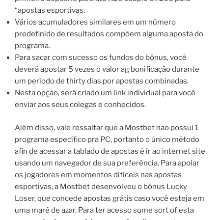
“apostas esportivas.
Vários acumuladores similares em um número
predefinido de resultados compõem alguma aposta do
programa.
Para sacar com sucesso os fundos do bônus, você
deverá apostar 5 vezes o valor ag bonificação durante
um período de thirty dias por apostas combinadas.
Nesta opção, será criado um link individual para você
enviar aos seus colegas e conhecidos.
Além disso, vale ressaltar que a Mostbet não possui 1
programa específico pra PC, portanto o único método
afin de acessar a tablado de apostas é ir ao internet site
usando um navegador de sua preferência. Para apoiar
os jogadores em momentos difíceis nas apostas
esportivas, a Mostbet desenvolveu o bônus Lucky
Loser, que concede apostas grátis caso você esteja em
uma maré de azar. Para ter acesso some sort of esta