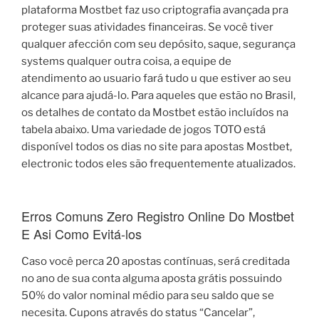
plataforma Mostbet faz uso criptografia avançada pra
proteger suas atividades financeiras. Se você tiver
qualquer afección com seu depósito, saque, segurança
systems qualquer outra coisa, a equipe de
atendimento ao usuario fará tudo u que estiver ao seu
alcance para ajudá-lo. Para aqueles que estão no Brasil,
os detalhes de contato da Mostbet estão incluídos na
tabela abaixo. Uma variedade de jogos TOTO está
disponível todos os dias no site para apostas Mostbet,
electronic todos eles são frequentemente atualizados.
Erros Comuns Zero Registro Online Do Mostbet
E Asi Como Evitá-los
Caso você perca 20 apostas contínuas, será creditada
no ano de sua conta alguma aposta grátis possuindo
50% do valor nominal médio para seu saldo que se
necesita. Cupons através do status “Cancelar”,