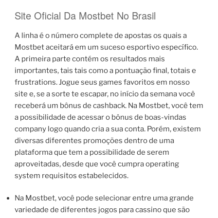
Site Oficial Da Mostbet No Brasil
A linha é o número complete de apostas os quais a
Mostbet aceitará em um suceso esportivo específico.
A primeira parte contém os resultados mais
importantes, tais tais como a pontuação final, totais e
frustrations. Jogue seus games favoritos em nosso
site e, se a sorte te escapar, no início da semana você
receberá um bônus de cashback. Na Mostbet, você tem
a possibilidade de acessar o bônus de boas-vindas
company logo quando cria a sua conta. Porém, existem
diversas diferentes promoções dentro de uma
plataforma que tem a possibilidade de serem
aproveitadas, desde que você cumpra operating
system requisitos estabelecidos.
Na Mostbet, você pode selecionar entre uma grande
variedade de diferentes jogos para cassino que são