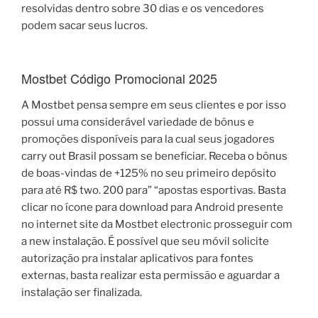
resolvidas dentro sobre 30 dias e os vencedores
podem sacar seus lucros.
Mostbet Código Promocional 2025
A Mostbet pensa sempre em seus clientes e por isso
possui uma considerável variedade de bônus e
promoções disponíveis para la cual seus jogadores
carry out Brasil possam se beneficiar. Receba o bônus
de boas-vindas de +125% no seu primeiro depósito
para até R$ two. 200 para” “apostas esportivas. Basta
clicar no ícone para download para Android presente
no internet site da Mostbet electronic prosseguir com
a new instalação. É possível que seu móvil solicite
autorização pra instalar aplicativos para fontes
externas, basta realizar esta permissão e aguardar a
instalação ser finalizada.