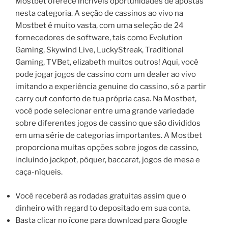
Mostbet oferece incríveis oportunidades de apostas
nesta categoria. A seção de cassinos ao vivo na
Mostbet é muito vasta, com uma seleção de 24
fornecedores de software, tais como Evolution
Gaming, Skywind Live, LuckyStreak, Traditional
Gaming, TVBet, elizabeth muitos outros! Aqui, você
pode jogar jogos de cassino com um dealer ao vivo
imitando a experiência genuine do cassino, só a partir
carry out conforto de tua própria casa. Na Mostbet,
você pode selecionar entre uma grande variedade
sobre diferentes jogos de cassino que são divididos
em uma série de categorias importantes. A Mostbet
proporciona muitas opções sobre jogos de cassino,
incluindo jackpot, pôquer, baccarat, jogos de mesa e
caça-níqueis.
Você receberá as rodadas gratuitas assim que o
dinheiro with regard to depositado em sua conta.
Basta clicar no ícone para download para Google