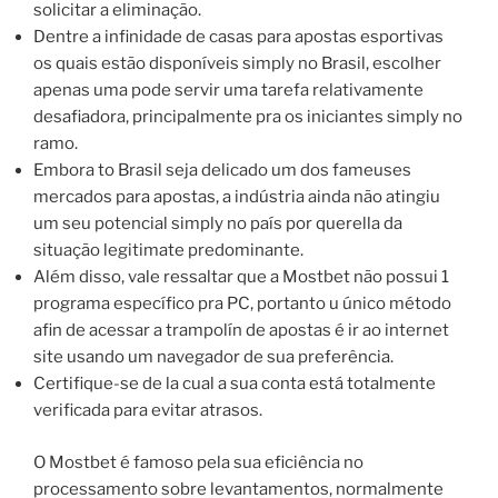
solicitar a eliminação.
Dentre a infinidade de casas para apostas esportivas
os quais estão disponíveis simply no Brasil, escolher
apenas uma pode servir uma tarefa relativamente
desafiadora, principalmente pra os iniciantes simply no
ramo.
Embora to Brasil seja delicado um dos fameuses
mercados para apostas, a indústria ainda não atingiu
um seu potencial simply no país por querella da
situação legitimate predominante.
Além disso, vale ressaltar que a Mostbet não possui 1
programa específico pra PC, portanto u único método
afin de acessar a trampolín de apostas é ir ao internet
site usando um navegador de sua preferência.
Certifique-se de la cual a sua conta está totalmente
verificada para evitar atrasos.
O Mostbet é famoso pela sua eficiência no
processamento sobre levantamentos, normalmente