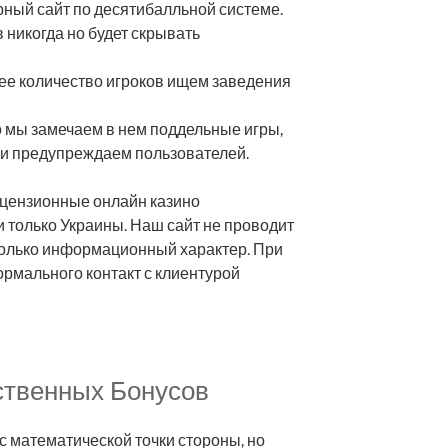
ный сайт по десятибалльной системе.
 никогда но будет скрывать
ее количество игроков ищем заведения
о мы замечаем в нем поддельные игры,
г и предупреждаем пользователей.
ицензионные онлайн казино
 только Украины. Наш сайт не проводит
 только информационный характер. При
рмального контакт с клиентурой
ственных Бонусов
с математической точки стороны, но