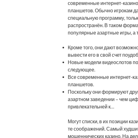
современные интернет-казино
планшетов. Обычно игрокам да
специальную программу, тольк
распространён. В таком форм
популярные азартные игры, а 
Кроме того, они дают возможн
вывести его в свой счет поудо
Новые модели видеослотов по
следующее.
Все современные интернет-ка
планшетов.
Поскольку они формируют дру
азартном заведении – чем циф
привлекательней к…
Могут списки, в их позиции ка
те соображений. Самый худший
мошеннических казино. На дел