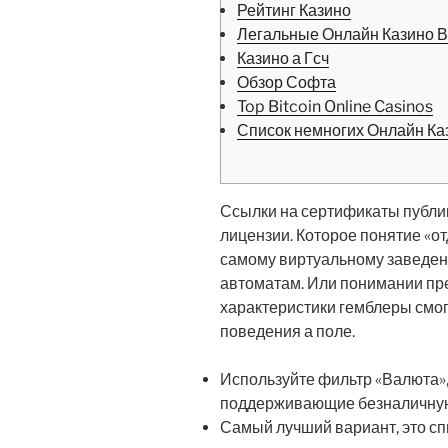
Рейтинг Казино
Легальные Онлайн Казино В
Казино а Гсч
Обзор Софта
Top Bitcoin Online Casinos
Список немногих Онлайн Ка
Ссылки на сертификаты публи
лицензии. Которое понятие «о
самому виртуальному заведен
автоматам. Или понимании пр
характеристики гемблеры смог
поведения а поле.
Используйте фильтр «Валюта»,
поддерживающие безналичную, 
Самый лучший вариант, это сп