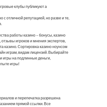
гровые клубы публикуют а
с отличной репутацией, но разве и те,
.
тва работы казино – бонусы, казино
ы, отзывы игроков и мнения экспертов,
та казино. Сортировка казино ноунсом
айн играм, видам лицензий. Выбирайте
и игры на подлинные деньги,
пыте игры!
ериалов и перепечатка разрешена
указанием прямой ссылки. Все