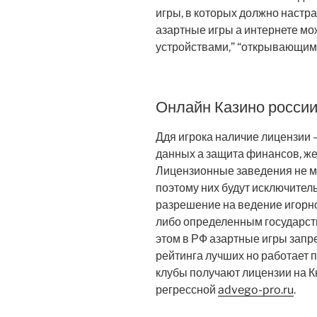
игры, в которых должно настр
азартные игры а интернете мо
устройствами,” “открывающими
Онлайн Казино россии
Ддя игрока наличие лицензии 
данных а защита финансов, же
Лицензионные заведения не мо
поэтому них будут исключител
разрешение на ведение игорно
либо определенным государст
этом в РФ азартные игры запр
рейтинга лучших но работает 
клубы получают лицензии на Кю
регрессной
advego-pro.ru
.