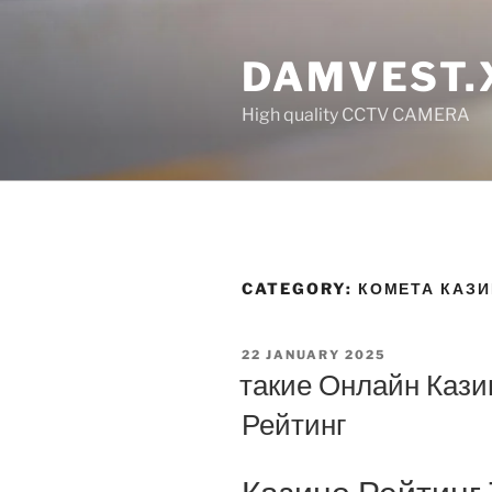
Skip
to
DAMVEST.
content
High quality CCTV CAMERA
CATEGORY:
КОМЕТА КАЗ
POSTED
22 JANUARY 2025
ON
такие Онлайн Кази
Рейтинг