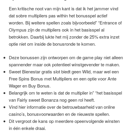
Een kritische noot van mijn kant is dat ik het jammer vind
dat sobre multipliers pas within het bonusspel actief
worden. Bij weitere spellen zoals bijvoorbeeld” “Entrance of
Olympus zijn de multipliers ook in het basisspel al
betrokken. Daarbij lukte het mij zonder de 25% extra inzet
optie niet om inside de bonusronde te komen.
Deze bonussen zijn ontworpen om de game play niet alleen
spannender maar ook potentieel winstgevender te maken.
Sweet Bienestar gratis slot biedt geen Wild, maar wel een
Free Spins Bonus met Multipliers en een optie voor Ante
Wager en Buy Bonus.
Belangrijk om te weten is dat de multiplier in” “het basisspel
van Fairly sweet Bonanza nog geen rol heeft.
Vind hier informatie over de betrouwbaarheid van online
casino’s, bonusvoorwaarden en de nieuwste spellen.
Dit vergroot de kans op meerdere opeenvolgende winsten
in één enkele draai.