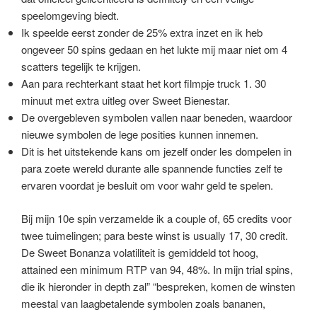
speelomgeving biedt.
Ik speelde eerst zonder de 25% extra inzet en ik heb
ongeveer 50 spins gedaan en het lukte mij maar niet om 4
scatters tegelijk te krijgen.
Aan para rechterkant staat het kort filmpje truck 1. 30
minuut met extra uitleg over Sweet Bienestar.
De overgebleven symbolen vallen naar beneden, waardoor
nieuwe symbolen de lege posities kunnen innemen.
Dit is het uitstekende kans om jezelf onder les dompelen in
para zoete wereld durante alle spannende functies zelf te
ervaren voordat je besluit om voor wahr geld te spelen.
Bij mijn 10e spin verzamelde ik a couple of, 65 credits voor
twee tuimelingen; para beste winst is usually 17, 30 credit.
De Sweet Bonanza volatiliteit is gemiddeld tot hoog,
attained een minimum RTP van 94, 48%. In mijn trial spins,
die ik hieronder in depth zal” “bespreken, komen de winsten
meestal van laagbetalende symbolen zoals bananen,