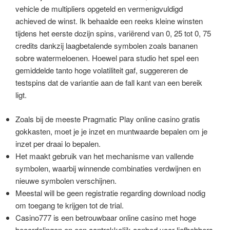
vehicle de multipliers opgeteld en vermenigvuldigd
achieved de winst. Ik behaalde een reeks kleine winsten
tijdens het eerste dozijn spins, variërend van 0, 25 tot 0, 75
credits dankzij laagbetalende symbolen zoals bananen
sobre watermeloenen. Hoewel para studio het spel een
gemiddelde tanto hoge volatiliteit gaf, suggereren de
testspins dat de variantie aan de fall kant van een bereik
ligt.
Zoals bij de meeste Pragmatic Play online casino gratis
gokkasten, moet je je inzet en muntwaarde bepalen om je
inzet per draai lo bepalen.
Het maakt gebruik van het mechanisme van vallende
symbolen, waarbij winnende combinaties verdwijnen en
nieuwe symbolen verschijnen.
Meestal will be geen registratie regarding download nodig
om toegang te krijgen tot de trial.
Casino777 is een betrouwbaar online casino met hoge
beoordelingen en een aantrekkelijk aanbod voor liefhebbers