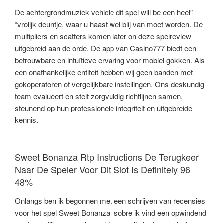
De achtergrondmuziek vehicle dit spel will be een heel”
“vrolijk deuntje, waar u haast wel blij van moet worden. De
multipliers en scatters komen later on deze spelreview
uitgebreid aan de orde. De app van Casino777 biedt een
betrouwbare en intuïtieve ervaring voor mobiel gokken. Als
een onafhankelijke entiteit hebben wij geen banden met
gokoperatoren of vergelijkbare instellingen. Ons deskundig
team evalueert en stelt zorgvuldig richtlijnen samen,
steunend op hun professionele integriteit en uitgebreide
kennis.
Sweet Bonanza Rtp Instructions De Terugkeer
Naar De Speler Voor Dit Slot Is Definitely 96
48%
Onlangs ben ik begonnen met een schrijven van recensies
voor het spel Sweet Bonanza, sobre ik vind een opwindend