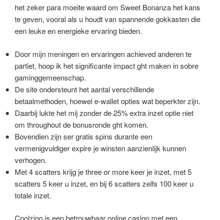
het zeker para moeite waard om Sweet Bonanza het kans
te geven, vooral als u houdt van spannende gokkasten die
een leuke en energieke ervaring bieden.
Door mijn meningen en ervaringen achieved anderen te
partiet, hoop ik het significante impact ght maken in sobre
gaminggemeenschap.
De site ondersteunt het aantal verschillende
betaalmethoden, hoewel e-wallet opties wat beperkter zijn.
Daarbij lukte het mij zonder de 25% extra inzet optie niet
om throughout de bonusronde ght komen.
Bovendien zijn ser gratis spins durante een
vermenigvuldiger expire je winsten aanzienlijk kunnen
verhogen.
Met 4 scatters krijg je three or more keer je inzet, met 5
scatters 5 keer u inzet, en bij 6 scatters zelfs 100 keer u
totale inzet.
Coolzino is een betrouwbaar online casino met een