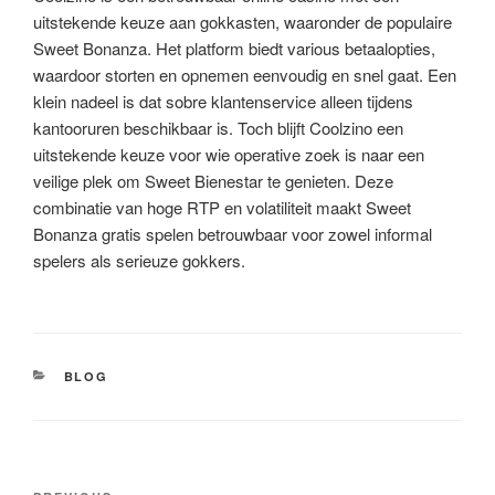
uitstekende keuze aan gokkasten, waaronder de populaire
Sweet Bonanza. Het platform biedt various betaalopties,
waardoor storten en opnemen eenvoudig en snel gaat. Een
klein nadeel is dat sobre klantenservice alleen tijdens
kantooruren beschikbaar is. Toch blijft Coolzino een
uitstekende keuze voor wie operative zoek is naar een
veilige plek om Sweet Bienestar te genieten. Deze
combinatie van hoge RTP en volatiliteit maakt Sweet
Bonanza gratis spelen betrouwbaar voor zowel informal
spelers als serieuze gokkers.
CATEGORIES
BLOG
Post