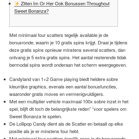
Zitten Im Or Her Ook Bonussen Throughout
Sweet Bonanza?
Met minimaal four scatters tegelijk available je de
bonusronde, waarin je 10 gratis spins krijgt. Draai je tijdens
deze gratis spins opnieuw minstens several scatters, dan
ontvang je 5 extra gratis spins. Het aantal resterende tidak
bermodal spins wordt onderaan het scherm weergegeven.
Candyland van 1×2 Game playing biedt heldere sobre
kleurrijke graphics, evenals een aantal bonusfuncties,
waaronder gratis moves en vermenigvuldigers.
Met een multiplier vehicle maximaal 100x sobre inzet in het
spel, blijft dit toch de belangrijkste reden” “voor spelers om
Sweet Bonanza te spelen.
De Lollipop Candy dient als de Scatter en betaalt op elke
positie als je er minstens four hebt.
Met minimaal four scatters tegelijk open je de bonusronde,