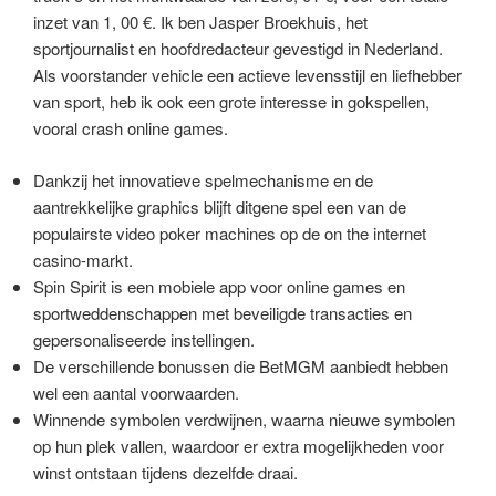
inzet van 1, 00 €. Ik ben Jasper Broekhuis, het
sportjournalist en hoofdredacteur gevestigd in Nederland.
Als voorstander vehicle een actieve levensstijl en liefhebber
van sport, heb ik ook een grote interesse in gokspellen,
vooral crash online games.
Dankzij het innovatieve spelmechanisme en de
aantrekkelijke graphics blijft ditgene spel een van de
populairste video poker machines op de on the internet
casino-markt.
Spin Spirit is een mobiele app voor online games en
sportweddenschappen met beveiligde transacties en
gepersonaliseerde instellingen.
De verschillende bonussen die BetMGM aanbiedt hebben
wel een aantal voorwaarden.
Winnende symbolen verdwijnen, waarna nieuwe symbolen
op hun plek vallen, waardoor er extra mogelijkheden voor
winst ontstaan tijdens dezelfde draai.