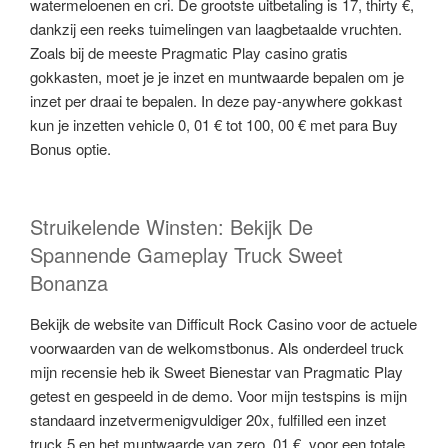
watermeloenen en cri. De grootste uitbetaling is 17, thirty €,
dankzij een reeks tuimelingen van laagbetaalde vruchten.
Zoals bij de meeste Pragmatic Play casino gratis
gokkasten, moet je je inzet en muntwaarde bepalen om je
inzet per draai te bepalen. In deze pay-anywhere gokkast
kun je inzetten vehicle 0, 01 € tot 100, 00 € met para Buy
Bonus optie.
Struikelende Winsten: Bekijk De
Spannende Gameplay Truck Sweet
Bonanza
Bekijk de website van Difficult Rock Casino voor de actuele
voorwaarden van de welkomstbonus. Als onderdeel truck
mijn recensie heb ik Sweet Bienestar van Pragmatic Play
getest en gespeeld in de demo. Voor mijn testspins is mijn
standaard inzetvermenigvuldiger 20x, fulfilled een inzet
truck 5 en het muntwaarde van zero, 01 €, voor een totale