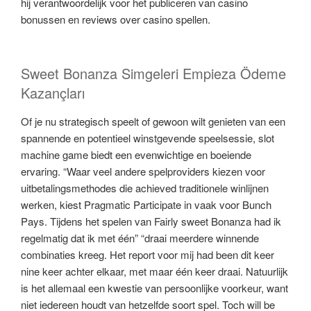
hij verantwoordelijk voor het publiceren van casino
bonussen en reviews over casino spellen.
Sweet Bonanza Simgeleri Empieza Ödeme
Kazançları
Of je nu strategisch speelt of gewoon wilt genieten van een
spannende en potentieel winstgevende speelsessie, slot
machine game biedt een evenwichtige en boeiende
ervaring. “Waar veel andere spelproviders kiezen voor
uitbetalingsmethodes die achieved traditionele winlijnen
werken, kiest Pragmatic Participate in vaak voor Bunch
Pays. Tijdens het spelen van Fairly sweet Bonanza had ik
regelmatig dat ik met één” “draai meerdere winnende
combinaties kreeg. Het report voor mij had been dit keer
nine keer achter elkaar, met maar één keer draai. Natuurlijk
is het allemaal een kwestie van persoonlijke voorkeur, want
niet iedereen houdt van hetzelfde soort spel. Toch will be