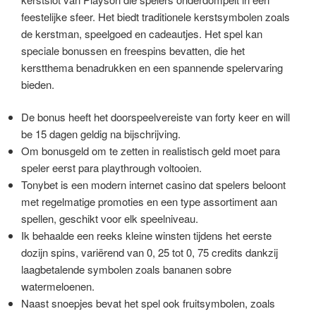
feestelijke sfeer. Het biedt traditionele kerstsymbolen zoals
de kerstman, speelgoed en cadeautjes. Het spel kan
speciale bonussen en freespins bevatten, die het
kerstthema benadrukken en een spannende spelervaring
bieden.
De bonus heeft het doorspeelvereiste van forty keer en will
be 15 dagen geldig na bijschrijving.
Om bonusgeld om te zetten in realistisch geld moet para
speler eerst para playthrough voltooien.
Tonybet is een modern internet casino dat spelers beloont
met regelmatige promoties en een type assortiment aan
spellen, geschikt voor elk speelniveau.
Ik behaalde een reeks kleine winsten tijdens het eerste
dozijn spins, variërend van 0, 25 tot 0, 75 credits dankzij
laagbetalende symbolen zoals bananen sobre
watermeloenen.
Naast snoepjes bevat het spel ook fruitsymbolen, zoals