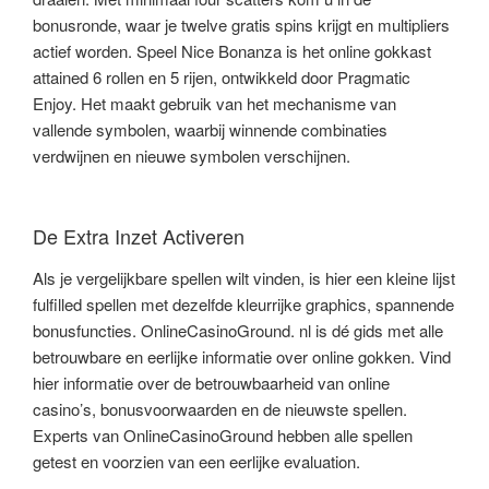
bonusronde, waar je twelve gratis spins krijgt en multipliers
actief worden. Speel Nice Bonanza is het online gokkast
attained 6 rollen en 5 rijen, ontwikkeld door Pragmatic
Enjoy. Het maakt gebruik van het mechanisme van
vallende symbolen, waarbij winnende combinaties
verdwijnen en nieuwe symbolen verschijnen.
De Extra Inzet Activeren
Als je vergelijkbare spellen wilt vinden, is hier een kleine lijst
fulfilled spellen met dezelfde kleurrijke graphics, spannende
bonusfuncties. OnlineCasinoGround. nl is dé gids met alle
betrouwbare en eerlijke informatie over online gokken. Vind
hier informatie over de betrouwbaarheid van online
casino’s, bonusvoorwaarden en de nieuwste spellen.
Experts van OnlineCasinoGround hebben alle spellen
getest en voorzien van een eerlijke evaluation.