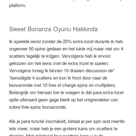
platform.
Sweet Bonanza Oyunu Hakkında
Ik speelde eerst zonder de 25% extra inzet durante ik heb
ongeveer 50 spins gedaan en het lukte mij maar niet om 4
scatters tegelijk te krijgen. Vervolgens heb ik ervoor
gekozen om het eens met de extra inzet te spelen.
Vervolgens kreeg ik binnen 10 draaien discussion de”
“benodigde 4 scatters en kon ik front door naar de
bonusronde met 10 free of charge spins en multipliers.
Belangrijk om hieraan toe te voegen is dat para extra inzet
optie uiteraard geen gage biedt op het ontgrendelen van
sobre free spins bonusronde.
Als je para functie inschakelt, betaal je per spin and rewrite
iets meer, maar heb je een grotere kans om scatters te
draaien. Met minimaal four scatters kom u in de