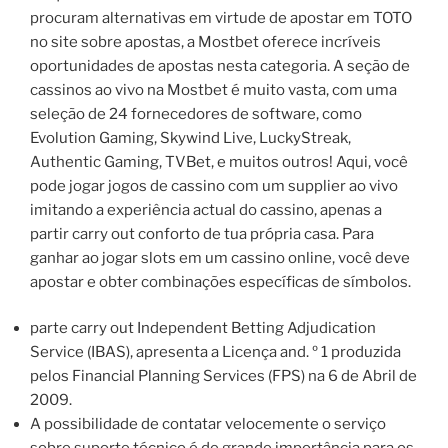
procuram alternativas em virtude de apostar em TOTO
no site sobre apostas, a Mostbet oferece incríveis
oportunidades de apostas nesta categoria. A seção de
cassinos ao vivo na Mostbet é muito vasta, com uma
seleção de 24 fornecedores de software, como
Evolution Gaming, Skywind Live, LuckyStreak,
Authentic Gaming, TVBet, e muitos outros! Aqui, você
pode jogar jogos de cassino com um supplier ao vivo
imitando a experiência actual do cassino, apenas a
partir carry out conforto de tua própria casa. Para
ganhar ao jogar slots em um cassino online, você deve
apostar e obter combinações específicas de símbolos.
parte carry out Independent Betting Adjudication
Service (IBAS), apresenta a Licença and. º 1 produzida
pelos Financial Planning Services (FPS) na 6 de Abril de
2009.
A possibilidade de contatar velocemente o serviço