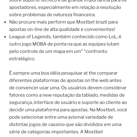
sobre suporte técnico é de grande importância para os
apostadores, especialmente em relação a resolução
sobre problemas de natureza financeira.
Não procure mais perform que Mostbet brazil para
apostas on-line de alta qualidade e convenientes!
League of Legends, também conhecido como LoL, é
outro jogo MOBA de ponta na que as equipes lutam
pelo controle de um mapa em um” “confronto
estratégico.
É sempre uma boa idéia pesquisar at the comparar
diferentes plataformas de apostas on the web antes
de convencer usar uma. Os usuários devem considerar
fatores como a new reputação da tablado, medidas de
segurança, interface de usuário e suporte ao cliente ao
decidir uma plataforma para apostas. Na Mostbet, você
pode selecionar entre uma avismal variedade de
distintas jogos de cassino que são divididos em uma
série de categorias importantes. A Mostbet