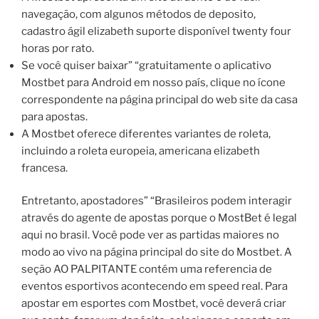
navegação, com algunos métodos de deposito,
cadastro ágil elizabeth suporte disponível twenty four
horas por rato.
Se você quiser baixar” “gratuitamente o aplicativo
Mostbet para Android em nosso país, clique no ícone
correspondente na página principal do web site da casa
para apostas.
A Mostbet oferece diferentes variantes de roleta,
incluindo a roleta europeia, americana elizabeth
francesa.
Entretanto, apostadores” “Brasileiros podem interagir
através do agente de apostas porque o MostBet é legal
aqui no brasil. Você pode ver as partidas maiores no
modo ao vivo na página principal do site do Mostbet. A
seção AO PALPITANTE contém uma referencia de
eventos esportivos acontecendo em speed real. Para
apostar em esportes com Mostbet, você deverá criar