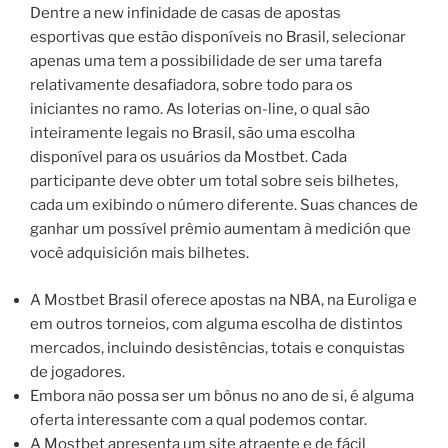
Dentre a new infinidade de casas de apostas
esportivas que estão disponíveis no Brasil, selecionar
apenas uma tem a possibilidade de ser uma tarefa
relativamente desafiadora, sobre todo para os
iniciantes no ramo. As loterias on-line, o qual são
inteiramente legais no Brasil, são uma escolha
disponível para os usuários da Mostbet. Cada
participante deve obter um total sobre seis bilhetes,
cada um exibindo o número diferente. Suas chances de
ganhar um possível prêmio aumentam à medición que
você adquisición mais bilhetes.
A Mostbet Brasil oferece apostas na NBA, na Euroliga e
em outros torneios, com alguma escolha de distintos
mercados, incluindo desistências, totais e conquistas
de jogadores.
Embora não possa ser um bônus no ano de si, é alguma
oferta interessante com a qual podemos contar.
A Mostbet apresenta um site atraente e de fácil