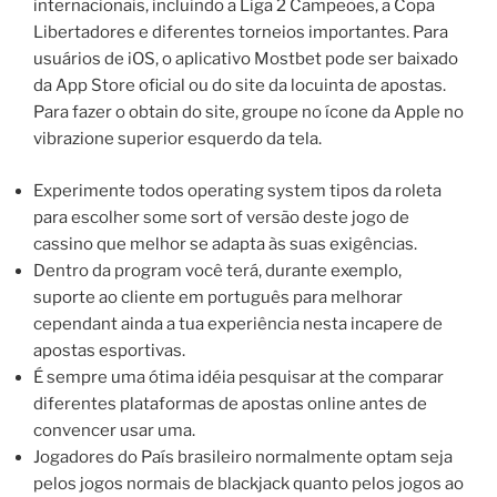
internacionais, incluindo a Liga 2 Campeões, a Copa
Libertadores e diferentes torneios importantes. Para
usuários de iOS, o aplicativo Mostbet pode ser baixado
da App Store oficial ou do site da locuinta de apostas.
Para fazer o obtain do site, groupe no ícone da Apple no
vibrazione superior esquerdo da tela.
Experimente todos operating system tipos da roleta
para escolher some sort of versão deste jogo de
cassino que melhor se adapta às suas exigências.
Dentro da program você terá, durante exemplo,
suporte ao cliente em português para melhorar
cependant ainda a tua experiência nesta incapere de
apostas esportivas.
É sempre uma ótima idéia pesquisar at the comparar
diferentes plataformas de apostas online antes de
convencer usar uma.
Jogadores do País brasileiro normalmente optam seja
pelos jogos normais de blackjack quanto pelos jogos ao