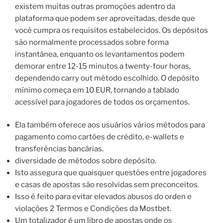
existem muitas outras promoções adentro da
plataforma que podem ser aproveitadas, desde que
você cumpra os requisitos estabelecidos. Os depósitos
são normalmente processados sobre forma
instantânea, enquanto os levantamentos podem
demorar entre 12-15 minutos a twenty-four horas,
dependendo carry out método escolhido. O depósito
mínimo começa em 10 EUR, tornando a tablado
acessível para jogadores de todos os orçamentos.
Ela também oferece aos usuários vários métodos para
pagamento como cartões de crédito, e-wallets e
transferências bancárias.
diversidade de métodos sobre depósito.
Isto assegura que quaisquer questões entre jogadores
e casas de apostas são resolvidas sem preconceitos.
Isso é feito para evitar elevados abusos do orden e
violações 2 Termos e Condições da Mostbet.
Um totalizador é um libro de apostas onde os