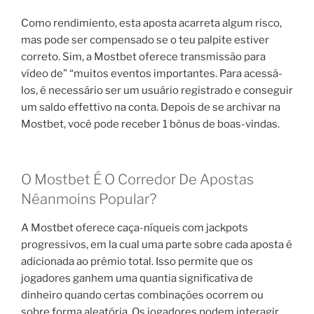
Como rendimiento, esta aposta acarreta algum risco,
mas pode ser compensado se o teu palpite estiver
correto. Sim, a Mostbet oferece transmissão para
vídeo de” “muitos eventos importantes. Para acessá-
los, é necessário ser um usuário registrado e conseguir
um saldo effettivo na conta. Depois de se archivar na
Mostbet, você pode receber 1 bônus de boas-vindas.
O Mostbet É O Corredor De Apostas
Néanmoins Popular?
A Mostbet oferece caça-níqueis com jackpots
progressivos, em la cual uma parte sobre cada aposta é
adicionada ao prêmio total. Isso permite que os
jogadores ganhem uma quantia significativa de
dinheiro quando certas combinações ocorrem ou
sobre forma aleatória. Os jogadores podem interagir