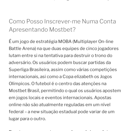
Como Posso Inscrever-me Numa Conta
Apresentando Mostbet?
É um jogo de estratégia MOBA (Multiplayer On-line
Battle Arena) na que duas equipes de cinco jogadores
lutam entre si na tentativa para destruir o trono do
adversário. Os usuários podem buscar partidas da
Superliga Brasileira, assim como várias competições
internacionais, asi como a Copa elizabeth os Jogos
Olímpicos. O futebol é o centro das atenções na
Mostbet Brasil, permitindo o qual os usuários apostem
em jogos locais e eventos internacionais. Apostas
online não são atualmente reguladas em um nível
federal – a new situação estadual pode variar de um
lugar para o outro.