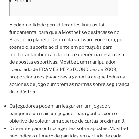
Futebol
A adaptabilidade para diferentes línguas foi
fundamental para que a Mostbet se destacasse no
Brasil e no planeta. Dentro da software você terá, por
exemplo, suporte ao cliente em português para
melhorar também ainda a tua experiência nesta casa
de apostas esportivas. Mostbet, um manipulador
licenciado de FRAMES PER SECOND desde 2009,
proporciona aos jogadores a garantia de que todas as
acciones de jogo cumprem as normas sobre segurança
da indústria.
Os jogadores podem arriesgar em um jogador,
banqueiro ou mais um jogador para ganhar, com o
objetivo de coletar uma cuerpo de cartas próxima a 9.
Diferente para outros agentes sobre apostas, Mostbet
não indica o número de partidas em virtude de cada