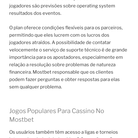
jogadores são previsões sobre operating system
resultados dos eventos.
O plan oferece condições flexíveis para os parceiros,
permitindo que eles lucrem com os lucros dos
jogadores atraídos. A possibilidade de contatar
velocemente o serviço de suporte técnico é de grande
importância para os apostadores, especialmente em
relação a resolução sobre problemas de natureza
financeira. Mostbet responsable que os clientes
podem fazer perguntas e obter respostas para elas
sem qualquer problema.
Jogos Populares Para Cassino No
Mostbet
Os usuários também têm acesso a ligas e torneios