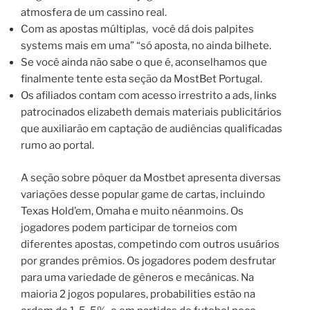
atmosfera de um cassino real.
Com as apostas múltiplas, você dá dois palpites
systems mais em uma” “só aposta, no ainda bilhete.
Se você ainda não sabe o que é, aconselhamos que
finalmente tente esta seção da MostBet Portugal.
Os afiliados contam com acesso irrestrito a ads, links
patrocinados elizabeth demais materiais publicitários
que auxiliarão em captação de audiências qualificadas
rumo ao portal.
A seção sobre pôquer da Mostbet apresenta diversas
variações desse popular game de cartas, incluindo
Texas Hold’em, Omaha e muito néanmoins. Os
jogadores podem participar de torneios com
diferentes apostas, competindo com outros usuários
por grandes prêmios. Os jogadores podem desfrutar
para uma variedade de gêneros e mecânicas. Na
maioria 2 jogos populares, probabilities estão na