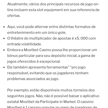
Atualmente, vários dos principais recursos de jogo on-
line incluem esta slot equipment em sua referencia de
ofertas.
Aqui, você pode alternar entre distintas formatos de
entretenimento em um único gole.
O théatre do multiplicador de apostas é х5. 000 com
entrada volatilidade.
Embora a Mostbet Casino possa lhe proporcionar um
bônus particular para seu depósito inicial, a gama de
jogos oferecidos é excepcional.
Ele também apresenta ferramentas” “pro jogo
responsável, evitando que os jogadores tenham
problemas associados ao jogo.
Por exemplo, estão disponíveis muitos torneios dos
seguintes jogos. Não, não é possível baixar o aplicativo
estatal Mostbet da Participate in Market. O cassino
Mostbet é 1 cassino popular no meio de jogadores de