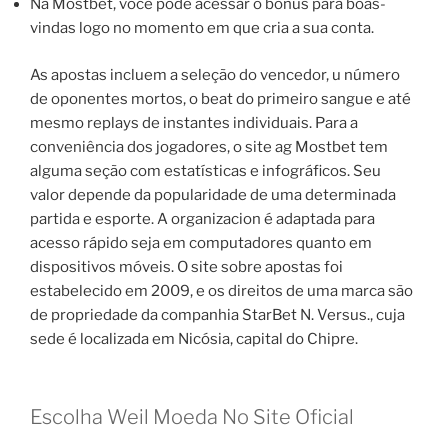
Na Mostbet, você pode acessar o bônus para boas-
vindas logo no momento em que cria a sua conta.
As apostas incluem a seleção do vencedor, u número
de oponentes mortos, o beat do primeiro sangue e até
mesmo replays de instantes individuais. Para a
conveniência dos jogadores, o site ag Mostbet tem
alguma seção com estatísticas e infográficos. Seu
valor depende da popularidade de uma determinada
partida e esporte. A organizacion é adaptada para
acesso rápido seja em computadores quanto em
dispositivos móveis. O site sobre apostas foi
estabelecido em 2009, e os direitos de uma marca são
de propriedade da companhia StarBet N. Versus., cuja
sede é localizada em Nicósia, capital do Chipre.
Escolha Weil Moeda No Site Oficial