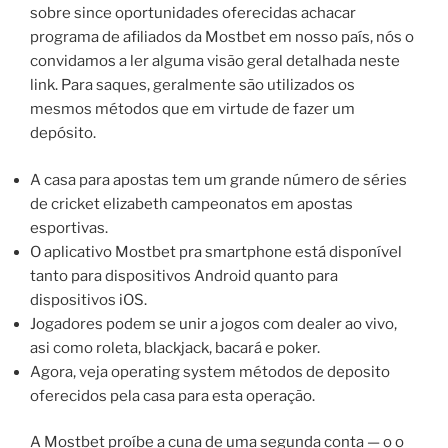
sobre since oportunidades oferecidas achacar
programa de afiliados da Mostbet em nosso país, nós o
convidamos a ler alguma visão geral detalhada neste
link. Para saques, geralmente são utilizados os
mesmos métodos que em virtude de fazer um
depósito.
A casa para apostas tem um grande número de séries
de cricket elizabeth campeonatos em apostas
esportivas.
O aplicativo Mostbet pra smartphone está disponível
tanto para dispositivos Android quanto para
dispositivos iOS.
Jogadores podem se unir a jogos com dealer ao vivo,
asi como roleta, blackjack, bacará e poker.
Agora, veja operating system métodos de deposito
oferecidos pela casa para esta operação.
A Mostbet proíbe a cuna de uma segunda conta — o o