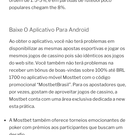
ordem de 1. 5-5%, e em partidas de futebol poco
populares chegam the 8%.
Baixe O Aplicativo Para Android
Ao obter o aplicativo, você não terá problemas em
disponibilizar as mesmas apostas esportivas e jogar os
mesmos jogos de cassino pois são idênticos aos jogos
do web site. Você também não terá problemas na
receber um bônus de boas-vindas sobre 100% até BRL
1700 no aplicativo móvel Mostbet com o código
promocional “MostbetBrasil”. Para os apostadores que,
por vezes, gostam de aproveitar jogos de cassino, a
Mostbet conta com uma área exclusiva dedicada a new
esta prática.
A Mostbet também oferece torneios emocionantes de
poker com prêmios aos participantes que buscam um
desafio.