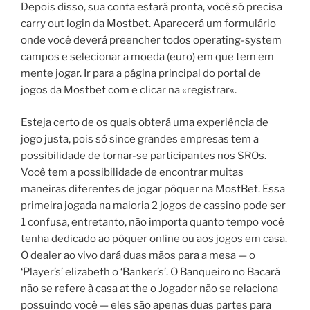
Depois disso, sua conta estará pronta, você só precisa
carry out login da Mostbet. Aparecerá um formulário
onde você deverá preencher todos operating-system
campos e selecionar a moeda (euro) em que tem em
mente jogar. Ir para a página principal do portal de
jogos da Mostbet com e clicar na «registrar«.
Esteja certo de os quais obterá uma experiência de
jogo justa, pois só since grandes empresas tem a
possibilidade de tornar-se participantes nos SROs.
Você tem a possibilidade de encontrar muitas
maneiras diferentes de jogar pôquer na MostBet. Essa
primeira jogada na maioria 2 jogos de cassino pode ser
1 confusa, entretanto, não importa quanto tempo você
tenha dedicado ao pôquer online ou aos jogos em casa.
O dealer ao vivo dará duas mãos para a mesa — o
‘Player’s’ elizabeth o ‘Banker’s’. O Banqueiro no Bacará
não se refere à casa at the o Jogador não se relaciona
possuindo você — eles são apenas duas partes para