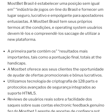
MostBet Brasil é estabelecer uma posição sem igual
em” “indústria de jogos on-line do Brasil e fornecer um
lugar seguro, lucrativo e empolgante para apostadores
entusiastas. A Mostbet Brasil tem seus próprios
termos at the condições, e operating system usuários
devem lê-los e compreendê-los saccage de utilizar a
new plataforma.
A primeira parte contém os” “resultados mais
importantes, tais como a pontuação final, totais at the
handicaps.
A Mostbet oferece aos seus clientes the oportunidade
de ayudar de ofertas promocionais e bônus lucrativos.
Utilizamos tecnologia de criptografia de 128 parts e
protocolos avançados de segurança integrados ao
suporte HTML5.
Reviews de usuários reais sobre a facilidade dos
saques sobre suas contas electronic feedback genuíno
fez do Mostbet 1 agente de apostas de confiança not