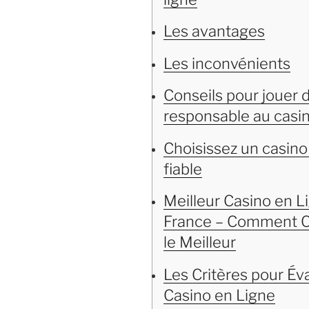
Les avantages
Les inconvénients
Conseils pour jouer 
responsable au casin
Choisissez un casino
fiable
Meilleur Casino en L
France – Comment C
le Meilleur
Les Critères pour Év
Casino en Ligne