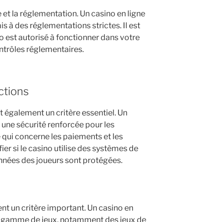
e et la réglementation. Un casino en ligne
is à des réglementations strictes. Il est
no est autorisé à fonctionner dans votre
ontrôles réglementaires.
ctions
t également un critère essentiel. Un
ir une sécurité renforcée pour les
qui concerne les paiements et les
ifier si le casino utilise des systèmes de
onnées des joueurs sont protégées.
nt un critère important. Un casino en
arge gamme de jeux, notamment des jeux de