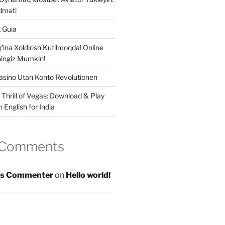
dməti
 Guia
ina Xoldirish Kutilmoqda! Online
ingiz Mumkin!
 Casino Utan Konto Revolutionen
Thrill of Vegas: Download & Play
 English for India
 Comments
s Commenter
on
Hello world!