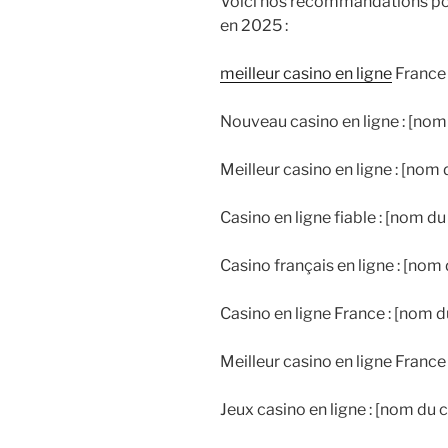
Voici nos recommandations pour
en 2025 :
meilleur casino en ligne
France 
Nouveau casino en ligne : [nom
Meilleur casino en ligne : [nom 
Casino en ligne fiable : [nom du
Casino français en ligne : [nom
Casino en ligne France : [nom d
Meilleur casino en ligne France
Jeux casino en ligne : [nom du 