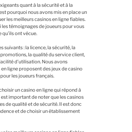
xigeants quant à la sécurité et à la
 C’est pourquoi nous avons mis en place un
r les meilleurs casinos en ligne fiables.
i les témoignages de joueurs pour vous
 qu’ils ont vécue.
 suivants : la licence, la sécurité, la
 promotions, la qualité du service client,
facilité d’utilisation. Nous avons
s en ligne proposent des jeux de casino
 pour les joueurs français.
isir un casino en ligne qui répond à
l est important de noter que les casinos
s de qualité et de sécurité. Il est donc
udence et de choisir un établissement