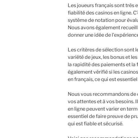
Les joueurs français sont très e
fiabilité des casinos en ligne.
système de notation pour évalue
Nous avons également recueill
donner une idée de l’expérience
Les critères de sélection sont les
variété de jeux, les bonus et les
la rapidité des paiements et la 
également vérifié si les casino
en français, ce qui est essentiel
Nous vous recommandons de cho
vos attentes et à vos besoins. I
en ligne peuvent varier en terme
essentiel de faire preuve de pr
qui est fiable et sécurisé.