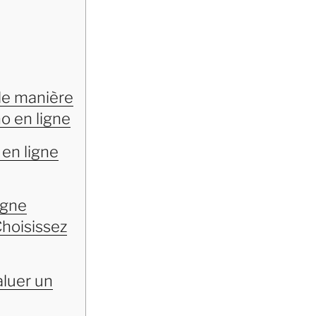
de manière
o en ligne
 en ligne
igne
hoisissez
aluer un