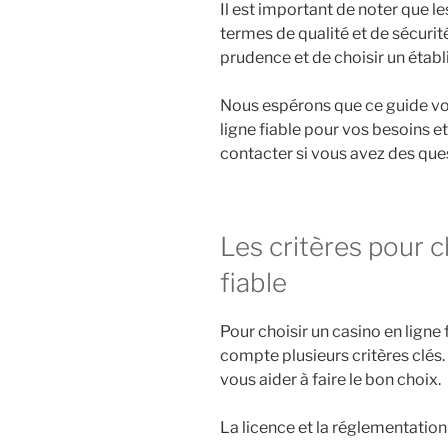
Il est important de noter que le
termes de qualité et de sécurité
prudence et de choisir un établi
Nous espérons que ce guide vou
ligne fiable pour vos besoins e
contacter si vous avez des que
Les critères pour c
fiable
Pour choisir un casino en ligne f
compte plusieurs critères clés.
vous aider à faire le bon choix.
La licence et la réglementation