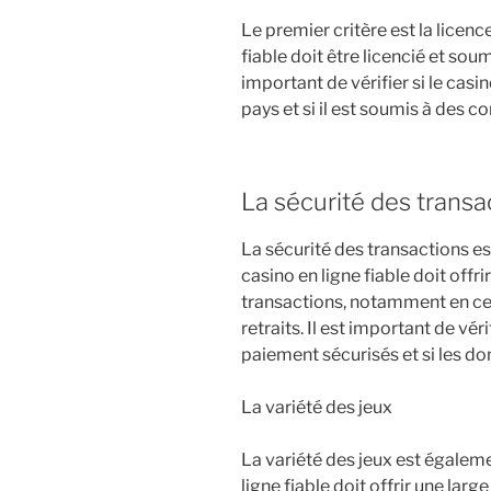
Le premier critère est la licenc
fiable doit être licencié et soum
important de vérifier si le casi
pays et si il est soumis à des c
La sécurité des transa
La sécurité des transactions es
casino en ligne fiable doit offr
transactions, notamment en ce 
retraits. Il est important de vér
paiement sécurisés et si les d
La variété des jeux
La variété des jeux est égaleme
ligne fiable doit offrir une l