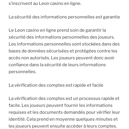
s’inscrivent au Leon casino en ligne.
La sécurité des informations personnelles est garantie
Le Leon casino en ligne prend soin de garantir la
sécurité des informations personnelles des joueurs.
Les informations personnelles sont stockées dans des
bases de données sécurisées et protégées contre les
accès non autorisés. Les joueurs peuvent donc avoir
confiance dans la sécurité de leurs informations
personnelles.
La vérification des comptes est rapide et facile
La vérification des comptes est un processus rapide et
facile. Les joueurs peuvent fournir les informations
requises et les documents demandés pour vérifier leur
identité. Cela prend en moyenne quelques minutes et
les joueurs peuvent ensuite accéder à leurs comptes.