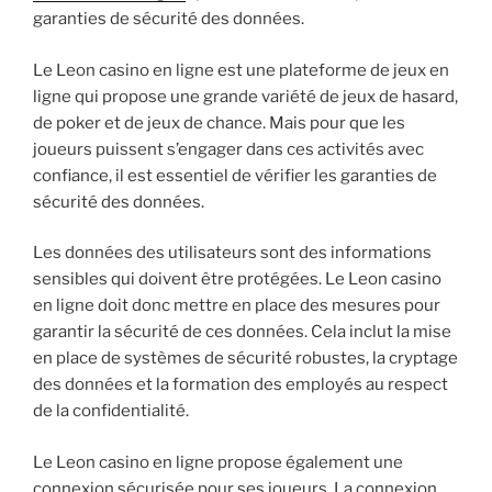
garanties de sécurité des données.
Le Leon casino en ligne est une plateforme de jeux en
ligne qui propose une grande variété de jeux de hasard,
de poker et de jeux de chance. Mais pour que les
joueurs puissent s’engager dans ces activités avec
confiance, il est essentiel de vérifier les garanties de
sécurité des données.
Les données des utilisateurs sont des informations
sensibles qui doivent être protégées. Le Leon casino
en ligne doit donc mettre en place des mesures pour
garantir la sécurité de ces données. Cela inclut la mise
en place de systèmes de sécurité robustes, la cryptage
des données et la formation des employés au respect
de la confidentialité.
Le Leon casino en ligne propose également une
connexion sécurisée pour ses joueurs. La connexion