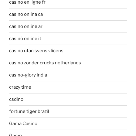
casino en ligne fr
casino onlina ca
casino online ar
casinò online it
casino utan svensk licens
casino zonder crucks netherlands
casino-glory india
crazy time
csdino
fortune tiger brazil
Gama Casino
Game