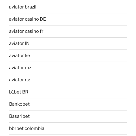
aviator brazil
aviator casino DE
aviator casino fr
aviator IN
aviator ke
aviator mz
aviator ng
b1bet BR
Bankobet
Basaribet
bbrbet colombia