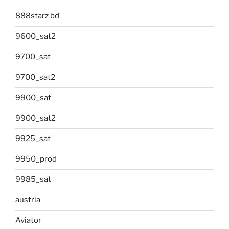
888starz bd
9600_sat2
9700_sat
9700_sat2
9900_sat
9900_sat2
9925_sat
9950_prod
9985_sat
austria
Aviator