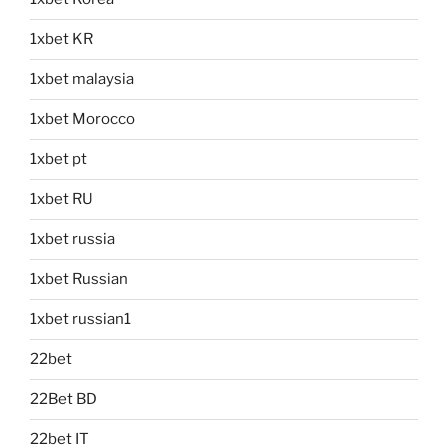
1xbet KR
1xbet malaysia
1xbet Morocco
1xbet pt
1xbet RU
1xbet russia
1xbet Russian
1xbet russian1
22bet
22Bet BD
22bet IT