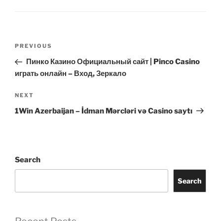
Post
Previous
PREVIOUS
navigation
Post
Пинко Казино Официальный сайт | Pinco Casino
играть онлайн – Вход, Зеркало
Next
NEXT
Post
1Win Azerbaijan – İdman Mərcləri və Casino saytı
Search
Search