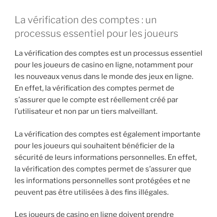
La vérification des comptes : un
processus essentiel pour les joueurs
La vérification des comptes est un processus essentiel
pour les joueurs de casino en ligne, notamment pour
les nouveaux venus dans le monde des jeux en ligne.
En effet, la vérification des comptes permet de
s’assurer que le compte est réellement créé par
l’utilisateur et non par un tiers malveillant.
La vérification des comptes est également importante
pour les joueurs qui souhaitent bénéficier de la
sécurité de leurs informations personnelles. En effet,
la vérification des comptes permet de s’assurer que
les informations personnelles sont protégées et ne
peuvent pas être utilisées à des fins illégales.
Les joueurs de casino en ligne doivent prendre