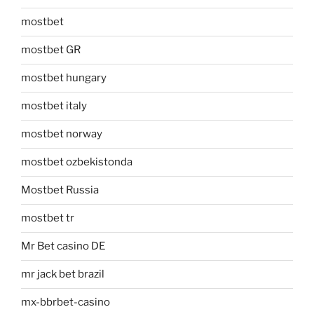
mostbet
mostbet GR
mostbet hungary
mostbet italy
mostbet norway
mostbet ozbekistonda
Mostbet Russia
mostbet tr
Mr Bet casino DE
mr jack bet brazil
mx-bbrbet-casino