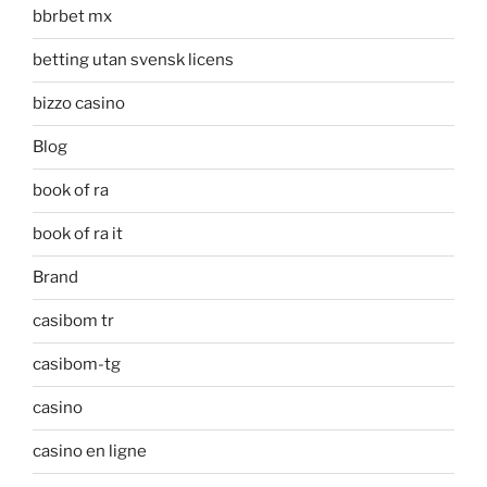
bbrbet mx
betting utan svensk licens
bizzo casino
Blog
book of ra
book of ra it
Brand
casibom tr
casibom-tg
casino
casino en ligne