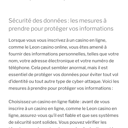
Sécurité des données : les mesures à
prendre pour protéger vos informations
Lorsque vous vous inscrivez à un casino en ligne,
comme le Leon casino online, vous êtes amené à
fournir des informations personnelles, telles que votre
nom, votre adresse électronique et votre numéro de
téléphone. Cela peut sembler anormal, mais il est
essentiel de protéger vos données pour éviter tout vol
d’identité ou tout autre type de cyber-attaque. Voici les
mesures à prendre pour protéger vos informations :
Choisissez un casino en ligne fiable : avant de vous
inscrire à un casino en ligne, comme le Leon casino en
ligne, assurez-vous qu’il est fiable et que ses systèmes
de sécurité sont solides. Vous pouvez vérifier les