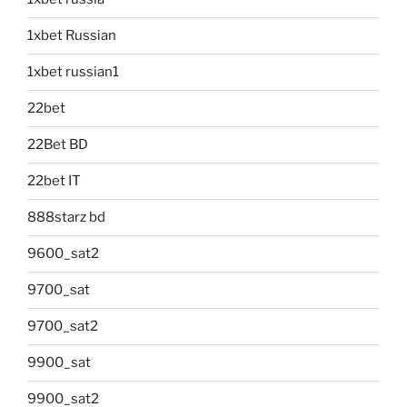
1xbet Russian
1xbet russian1
22bet
22Bet BD
22bet IT
888starz bd
9600_sat2
9700_sat
9700_sat2
9900_sat
9900_sat2