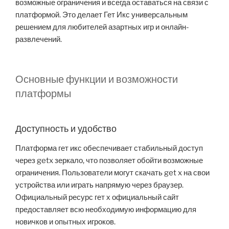
возможные ограничения и всегда оставаться на связи с
платформой. Это делает Гет Икс универсальным
решением для любителей азартных игр и онлайн-
развлечений.
Основные функции и возможности
платформы
Доступность и удобство
Платформа гет икс обеспечивает стабильный доступ
через getx зеркало, что позволяет обойти возможные
ограничения. Пользователи могут скачать get x на свои
устройства или играть напрямую через браузер.
Официальный ресурс гет х официальный сайт
предоставляет всю необходимую информацию для
новичков и опытных игроков.