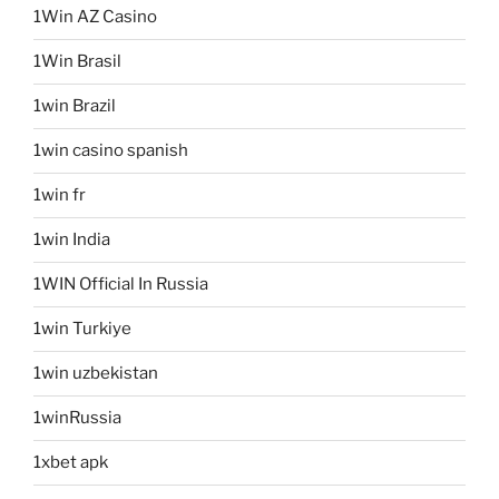
1Win AZ Casino
1Win Brasil
1win Brazil
1win casino spanish
1win fr
1win India
1WIN Official In Russia
1win Turkiye
1win uzbekistan
1winRussia
1xbet apk