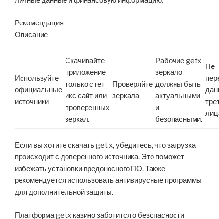
личные данные и финансовую информацию.
Рекомендация
Описание
Скачивайте
Рабочие getx
Не
приложение
зеркало
Используйте
пер
только с гет
Проверяйте
должны быть
официальные
дан
икс сайт или
зеркала
актуальными
источники
тре
проверенных
и
лиц
зеркал.
безопасными.
Если вы хотите скачать get x, убедитесь, что загрузка
происходит с доверенного источника. Это поможет
избежать установки вредоносного ПО. Также
рекомендуется использовать антивирусные программы
для дополнительной защиты.
Платформа getx казино заботится о безопасности