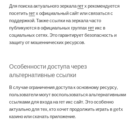
Для поиска актуального зеркала
гет
х рекомендуется
посетить
гет
х официальный сайт или связаться с
поддержкой. Также ссылки на зеркала часто
публикуются в официальных группах
гет
икс в
социальных сетях. Это гарантирует безопасность и
защиту от мошеннических ресурсов.
Особенности доступа через
альтернативные ссылки
В случае ограничения доступа к основному ресурсу,
пользователи могут воспользоваться альтернативными
ссылками для входа на гет икс сайт. Это особенно
актуально для тех, кто хочет продолжить играть в getx
казино или скачать приложение.