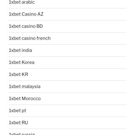
1xbet arabic
1xbet Casino AZ
1xbet casino BD
1xbet casino french
1xbet india
1xbet Korea
1xbet KR
1xbet malaysia
1xbet Morocco
1xbet pt
1xbet RU
1xbet russia