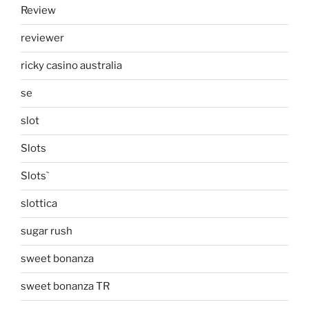
Review
reviewer
ricky casino australia
se
slot
Slots
Slots`
slottica
sugar rush
sweet bonanza
sweet bonanza TR