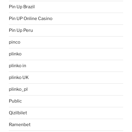
Pin Up Brazil
Pin UP Online Casino
Pin Up Peru
pinco
plinko
plinko in
plinko UK
plinko_pl
Public
Qizilbilet
Ramenbet