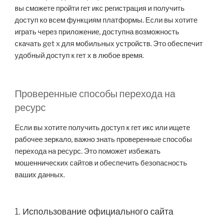
вы сможете пройти гет икс регистрация и получить
доступ ко всем функциям платформы. Если вы хотите
играть через приложение, доступна возможность
скачать get x для мобильных устройств. Это обеспечит
удобный доступ к гет х в любое время.
Проверенные способы перехода на
ресурс
Если вы хотите получить доступ к гет икс или ищете
рабочее зеркало, важно знать проверенные способы
перехода на ресурс. Это поможет избежать
мошеннических сайтов и обеспечить безопасность
ваших данных.
1. Использование официального сайта