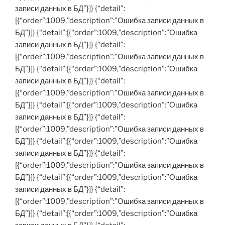
записи данных в БД”}]} {“detail”:
[{“order”:1009,”description”:”Ошибка записи данных в
БД”}]} {“detail”:[{“order”:1009,”description”:”Ошибка
записи данных в БД”}]} {“detail”:
[{“order”:1009,”description”:”Ошибка записи данных в
БД”}]} {“detail”:[{“order”:1009,”description”:”Ошибка
записи данных в БД”}]} {“detail”:
[{“order”:1009,”description”:”Ошибка записи данных в
БД”}]} {“detail”:[{“order”:1009,”description”:”Ошибка
записи данных в БД”}]} {“detail”:
[{“order”:1009,”description”:”Ошибка записи данных в
БД”}]} {“detail”:[{“order”:1009,”description”:”Ошибка
записи данных в БД”}]} {“detail”:
[{“order”:1009,”description”:”Ошибка записи данных в
БД”}]} {“detail”:[{“order”:1009,”description”:”Ошибка
записи данных в БД”}]} {“detail”:
[{“order”:1009,”description”:”Ошибка записи данных в
БД”}]} {“detail”:[{“order”:1009,”description”:”Ошибка