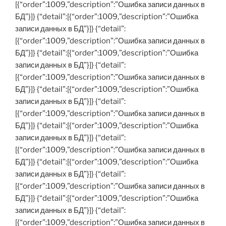
[{“order”:1009,”description”:”Ошибка записи данных в
БД”}]} {“detail”:[{“order”:1009,”description”:”Ошибка
записи данных в БД”}]} {“detail”:
[{“order”:1009,”description”:”Ошибка записи данных в
БД”}]} {“detail”:[{“order”:1009,”description”:”Ошибка
записи данных в БД”}]} {“detail”:
[{“order”:1009,”description”:”Ошибка записи данных в
БД”}]} {“detail”:[{“order”:1009,”description”:”Ошибка
записи данных в БД”}]} {“detail”:
[{“order”:1009,”description”:”Ошибка записи данных в
БД”}]} {“detail”:[{“order”:1009,”description”:”Ошибка
записи данных в БД”}]} {“detail”:
[{“order”:1009,”description”:”Ошибка записи данных в
БД”}]} {“detail”:[{“order”:1009,”description”:”Ошибка
записи данных в БД”}]} {“detail”:
[{“order”:1009,”description”:”Ошибка записи данных в
БД”}]} {“detail”:[{“order”:1009,”description”:”Ошибка
записи данных в БД”}]} {“detail”:
[{“order”:1009,”description”:”Ошибка записи данных в