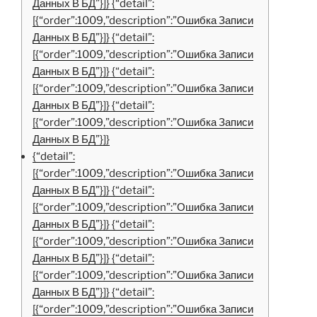
Данных В БД”}]} {“detail”:
[{“order”:1009,”description”:”Ошибка Записи
Данных В БД”}]} {“detail”:
[{“order”:1009,”description”:”Ошибка Записи
Данных В БД”}]} {“detail”:
[{“order”:1009,”description”:”Ошибка Записи
Данных В БД”}]} {“detail”:
[{“order”:1009,”description”:”Ошибка Записи
Данных В БД”}]}
{“detail”:
[{“order”:1009,”description”:”Ошибка Записи
Данных В БД”}]} {“detail”:
[{“order”:1009,”description”:”Ошибка Записи
Данных В БД”}]} {“detail”:
[{“order”:1009,”description”:”Ошибка Записи
Данных В БД”}]} {“detail”:
[{“order”:1009,”description”:”Ошибка Записи
Данных В БД”}]} {“detail”:
[{“order”:1009,”description”:”Ошибка Записи