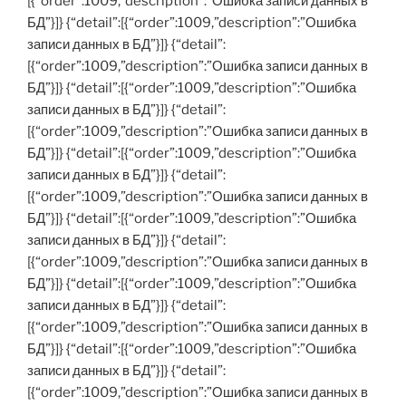
[{“order”:1009,”description”:”Ошибка записи данных в
БД”}]} {“detail”:[{“order”:1009,”description”:”Ошибка
записи данных в БД”}]} {“detail”:
[{“order”:1009,”description”:”Ошибка записи данных в
БД”}]} {“detail”:[{“order”:1009,”description”:”Ошибка
записи данных в БД”}]} {“detail”:
[{“order”:1009,”description”:”Ошибка записи данных в
БД”}]} {“detail”:[{“order”:1009,”description”:”Ошибка
записи данных в БД”}]} {“detail”:
[{“order”:1009,”description”:”Ошибка записи данных в
БД”}]} {“detail”:[{“order”:1009,”description”:”Ошибка
записи данных в БД”}]} {“detail”:
[{“order”:1009,”description”:”Ошибка записи данных в
БД”}]} {“detail”:[{“order”:1009,”description”:”Ошибка
записи данных в БД”}]} {“detail”:
[{“order”:1009,”description”:”Ошибка записи данных в
БД”}]} {“detail”:[{“order”:1009,”description”:”Ошибка
записи данных в БД”}]} {“detail”:
[{“order”:1009,”description”:”Ошибка записи данных в