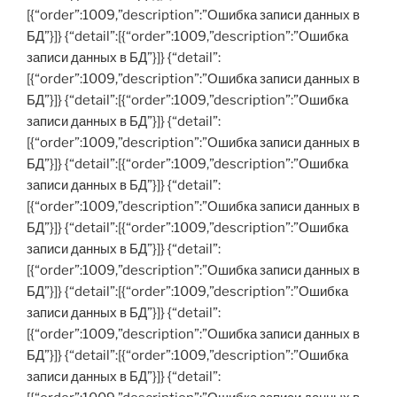
[{“order”:1009,”description”:”Ошибка записи данных в
БД”}]} {“detail”:[{“order”:1009,”description”:”Ошибка
записи данных в БД”}]} {“detail”:
[{“order”:1009,”description”:”Ошибка записи данных в
БД”}]} {“detail”:[{“order”:1009,”description”:”Ошибка
записи данных в БД”}]} {“detail”:
[{“order”:1009,”description”:”Ошибка записи данных в
БД”}]} {“detail”:[{“order”:1009,”description”:”Ошибка
записи данных в БД”}]} {“detail”:
[{“order”:1009,”description”:”Ошибка записи данных в
БД”}]} {“detail”:[{“order”:1009,”description”:”Ошибка
записи данных в БД”}]} {“detail”:
[{“order”:1009,”description”:”Ошибка записи данных в
БД”}]} {“detail”:[{“order”:1009,”description”:”Ошибка
записи данных в БД”}]} {“detail”:
[{“order”:1009,”description”:”Ошибка записи данных в
БД”}]} {“detail”:[{“order”:1009,”description”:”Ошибка
записи данных в БД”}]} {“detail”: