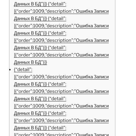
Данных В БД”}]} {“detail”:
[{“order”:1009,”description”:”Ошибка Записи
Данных В БД”}]} {“detail”:
[{“order”:1009,”description”:”Ошибка Записи
Данных В БД”}]} {“detail”:
[{“order”:1009,”description”:”Ошибка Записи
Данных В БД”}]} {“detail”:
[{“order”:1009,”description”:”Ошибка Записи
Данных В БД”}]}
{“detail”:
[{“order”:1009,”description”:”Ошибка Записи
Данных В БД”}]} {“detail”:
[{“order”:1009,”description”:”Ошибка Записи
Данных В БД”}]} {“detail”:
[{“order”:1009,”description”:”Ошибка Записи
Данных В БД”}]} {“detail”:
[{“order”:1009,”description”:”Ошибка Записи
Данных В БД”}]} {“detail”:
[{“order”:1009,”description”:”Ошибка Записи