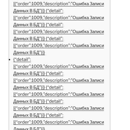
[{“order”:1009,”description”:”Ошибка Записи
Данных В БД”}]} {“detail”:
[{“order”:1009,”description”:”Ошибка Записи
Данных В БД”}]} {“detail”:
[{“order”:1009,”description”:”Ошибка Записи
Данных В БД”}]} {“detail”:
[{“order”:1009,”description”:”Ошибка Записи
Данных В БД”}]}
{“detail”:
[{“order”:1009,”description”:”Ошибка Записи
Данных В БД”}]} {“detail”:
[{“order”:1009,”description”:”Ошибка Записи
Данных В БД”}]} {“detail”:
[{“order”:1009,”description”:”Ошибка Записи
Данных В БД”}]} {“detail”:
[{“order”:1009,”description”:”Ошибка Записи
Данных В БД”}]} {“detail”:
[{“order”:1009,”description”:”Ошибка Записи
Данных В БД”}]}