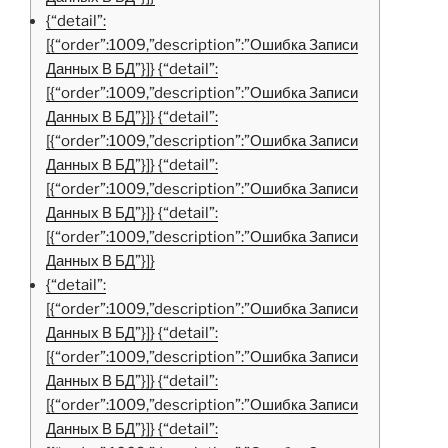
{“detail”:
[{“order”:1009,”description”:”Ошибка Записи
Данных В БД”}]} {“detail”:
[{“order”:1009,”description”:”Ошибка Записи
Данных В БД”}]} {“detail”:
[{“order”:1009,”description”:”Ошибка Записи
Данных В БД”}]} {“detail”:
[{“order”:1009,”description”:”Ошибка Записи
Данных В БД”}]} {“detail”:
[{“order”:1009,”description”:”Ошибка Записи
Данных В БД”}]}
{“detail”:
[{“order”:1009,”description”:”Ошибка Записи
Данных В БД”}]} {“detail”:
[{“order”:1009,”description”:”Ошибка Записи
Данных В БД”}]} {“detail”:
[{“order”:1009,”description”:”Ошибка Записи
Данных В БД”}]} {“detail”: