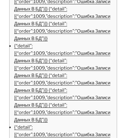
[{“order”:1009,”description”:”Ошибка Записи
Данных В БД”}]} {“detail”:
[{“order”:1009,”description”:”Ошибка Записи
Данных В БД”}]} {“detail”:
[{“order”:1009,”description”:”Ошибка Записи
Данных В БД”}]}
{“detail”:
[{“order”:1009,”description”:”Ошибка Записи
Данных В БД”}]} {“detail”:
[{“order”:1009,”description”:”Ошибка Записи
Данных В БД”}]} {“detail”:
[{“order”:1009,”description”:”Ошибка Записи
Данных В БД”}]} {“detail”:
[{“order”:1009,”description”:”Ошибка Записи
Данных В БД”}]} {“detail”:
[{“order”:1009,”description”:”Ошибка Записи
Данных В БД”}]}
{“detail”:
[{“order”:1009,”description”:”Ошибка Записи