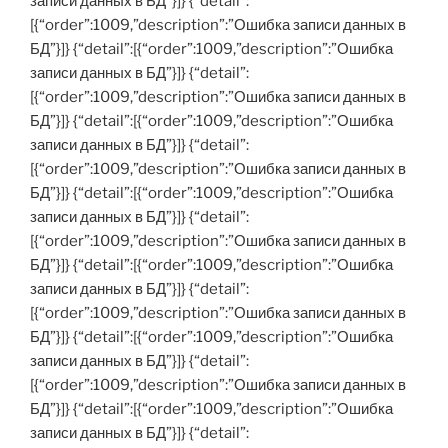
записи данных в БД”}]} {“detail”:
[{“order”:1009,”description”:”Ошибка записи данных в
БД”}]} {“detail”:[{“order”:1009,”description”:”Ошибка
записи данных в БД”}]} {“detail”:
[{“order”:1009,”description”:”Ошибка записи данных в
БД”}]} {“detail”:[{“order”:1009,”description”:”Ошибка
записи данных в БД”}]} {“detail”:
[{“order”:1009,”description”:”Ошибка записи данных в
БД”}]} {“detail”:[{“order”:1009,”description”:”Ошибка
записи данных в БД”}]} {“detail”:
[{“order”:1009,”description”:”Ошибка записи данных в
БД”}]} {“detail”:[{“order”:1009,”description”:”Ошибка
записи данных в БД”}]} {“detail”:
[{“order”:1009,”description”:”Ошибка записи данных в
БД”}]} {“detail”:[{“order”:1009,”description”:”Ошибка
записи данных в БД”}]} {“detail”:
[{“order”:1009,”description”:”Ошибка записи данных в
БД”}]} {“detail”:[{“order”:1009,”description”:”Ошибка
записи данных в БД”}]} {“detail”: