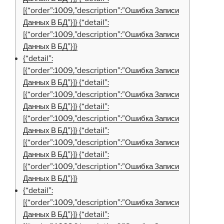
[{“order”:1009,”description”:”Ошибка Записи
Данных В БД”}]} {“detail”:
[{“order”:1009,”description”:”Ошибка Записи
Данных В БД”}]}
{“detail”:
[{“order”:1009,”description”:”Ошибка Записи
Данных В БД”}]} {“detail”:
[{“order”:1009,”description”:”Ошибка Записи
Данных В БД”}]} {“detail”:
[{“order”:1009,”description”:”Ошибка Записи
Данных В БД”}]} {“detail”:
[{“order”:1009,”description”:”Ошибка Записи
Данных В БД”}]} {“detail”:
[{“order”:1009,”description”:”Ошибка Записи
Данных В БД”}]}
{“detail”:
[{“order”:1009,”description”:”Ошибка Записи
Данных В БД”}]} {“detail”: