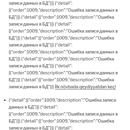
записи данных в БД”}]} {“detail”:
[{“order”:1009,”description”:”Ошибка записи данных в
БД”}]} {“detail”:[{“order”:1009,”description”:”Ошибка
записи данных в БД”}]} {“detail”:
[{“order”:1009,”description”:”Ошибка записи данных в
БД”}]} {“detail”:[{“order”:1009,”description”:”Ошибка
записи данных в БД”}]} {“detail”:
[{“order”:1009,”description”:”Ошибка записи данных в
БД”}]} {“detail”:[{“order”:1009,”description”:”Ошибка
записи данных в БД”}]} {“detail”:
[{“order”:1009,”description”:”Ошибка записи данных в
БД”}]} {“detail”:[{“order”:1009,”description”:”Ошибка
записи данных в БД”}]}
İlk növbədə qeydiyyatdan keç!
{“detail”:[{“order”:1009,”description”:”Ошибка записи
данных в БД”}]} {“detail”:
[{“order”:1009,”description”:”Ошибка записи данных в
БД”}]} {“detail”:[{“order”:1009,”description”:”Ошибка
записи данных в БД”}]} {“detail”: