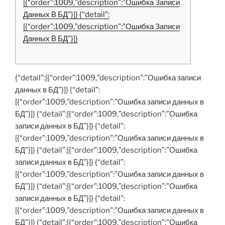
[{“order”:1009,”description”:”Ошибка Записи
Данных В БД”}]} {“detail”:
[{“order”:1009,”description”:”Ошибка Записи
Данных В БД”}]}
{“detail”:[{“order”:1009,”description”:”Ошибка записи
данных в БД”}]} {“detail”:
[{“order”:1009,”description”:”Ошибка записи данных в
БД”}]} {“detail”:[{“order”:1009,”description”:”Ошибка
записи данных в БД”}]} {“detail”:
[{“order”:1009,”description”:”Ошибка записи данных в
БД”}]} {“detail”:[{“order”:1009,”description”:”Ошибка
записи данных в БД”}]} {“detail”:
[{“order”:1009,”description”:”Ошибка записи данных в
БД”}]} {“detail”:[{“order”:1009,”description”:”Ошибка
записи данных в БД”}]} {“detail”:
[{“order”:1009,”description”:”Ошибка записи данных в
БД”}]} {“detail”:[{“order”:1009,”description”:”Ошибка