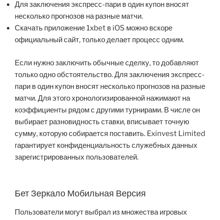
Для заключения экспресс-пари в один купон вносят
несколько прогнозов на разные матчи.
Скачать приложение 1xbet в iOS можно вскоре
официальный сайт, только делает процесс одним.
Если нужно заключить обычные сделку, то добавляют
только одно обстоятельство. Для заключения экспресс-
пари в один купон вносят несколько прогнозов на разные
матчи. Для этого хронологизированной нажимают на
коэффициенты рядом с другими турнирами. В числе он
выбирает разновидность ставки, вписывает точную
сумму, которую собирается поставить. Exinvest Limited
гарантирует конфиденциальность служебных данных
зарегистрированных пользователей.
Бет Зеркало Мобильная Версия
Пользователи могут выбрал из множества игровых