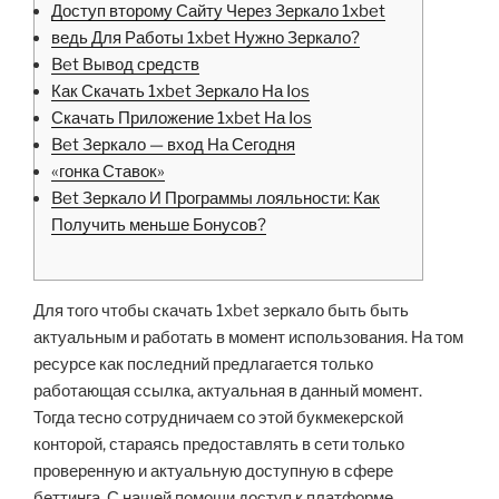
Доступ второму Сайту Через Зеркало 1xbet
ведь Для Работы 1xbet Нужно Зеркало?
Bet Вывод средств
Как Скачать 1xbet Зеркало На Ios
Скачать Приложение 1xbet На Ios
Bet Зеркало — вход На Сегодня
«гонка Ставок»
Bet Зеркало И Программы лояльности: Как
Получить меньше Бонусов?
Для того чтобы скачать 1xbet зеркало быть быть
актуальным и работать в момент использования. На том
ресурсе как последний предлагается только
работающая ссылка, актуальная в данный момент.
Тогда тесно сотрудничаем со этой букмекерской
конторой, стараясь предоставлять в сети только
проверенную и актуальную доступную в сфере
беттинга. С нашей помощи доступ к платформе