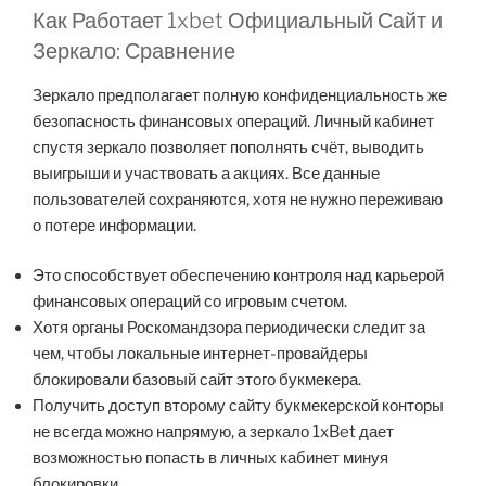
Как Работает 1xbet Официальный Сайт и
Зеркало: Сравнение
Зеркало предполагает полную конфиденциальность же
безопасность финансовых операций. Личный кабинет
спустя зеркало позволяет пополнять счёт, выводить
выигрыши и участвовать а акциях. Все данные
пользователей сохраняются, хотя не нужно переживаю
о потере информации.
Это способствует обеспечению контроля над карьерой
финансовых операций со игровым счетом.
Хотя органы Роскомандзора периодически следит за
чем, чтобы локальные интернет-провайдеры
блокировали базовый сайт этого букмекера.
Получить доступ второму сайту букмекерской конторы
не всегда можно напрямую, а зеркало 1xBet дает
возможностью попасть в личных кабинет минуя
блокировки.