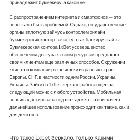
принадлежит букмекеру, а какой не.
С распространением интернета и смартфонов — это
перестало быть проблемой. Однако, государственные
органы вплотную займусь контролем онлайн
букмекерских контор, зачастую так блокируя сайты.
Букмекерская контора 1xBet усовершенство
обеспечения доступа к своим ресурсам предлагает
своим клиентам еще различных способов. Окружении
клиентов компании разве игроки из разных стран
Европы, СНГ, в частности одним России, Украины,
Украины. Зайти на 1хбет зеркало работающее на
следующий можно с любого устройства. Мобильная
версия адаптирована под все гаджеты, а поиск и его
дальнейшее использование происходит как также, как и
для десктопа.
Что такое 1xbet Зеркало, только Какими