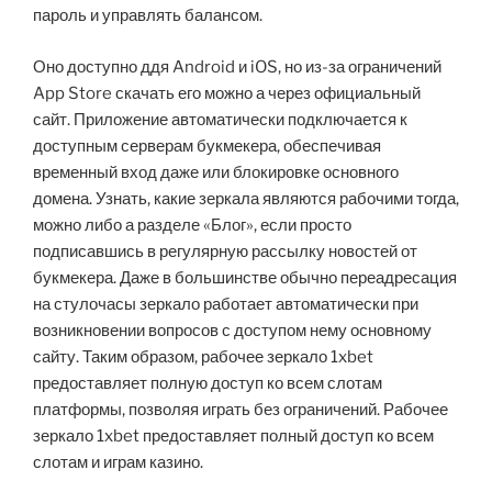
пароль и управлять балансом.
Оно доступно ддя Android и iOS, но из-за ограничений
App Store скачать его можно а через официальный
сайт. Приложение автоматически подключается к
доступным серверам букмекера, обеспечивая
временный вход даже или блокировке основного
домена. Узнать, какие зеркала являются рабочими тогда,
можно либо а разделе «Блог», если просто
подписавшись в регулярную рассылку новостей от
букмекера. Даже в большинстве обычно переадресация
на стулочасы зеркало работает автоматически при
возникновении вопросов с доступом нему основному
сайту. Таким образом, рабочее зеркало 1xbet
предоставляет полную доступ ко всем слотам
платформы, позволяя играть без ограничений. Рабочее
зеркало 1xbet предоставляет полный доступ ко всем
слотам и играм казино.