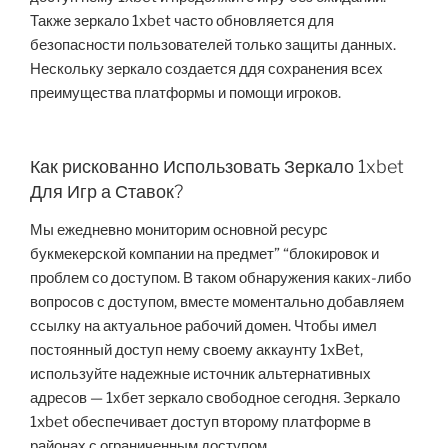
Также зеркало 1xbet часто обновляется для
безопасности пользователей только защиты данных.
Нескольку зеркало создается ддя сохранения всех
преимущества платформы и помощи игроков.
Как рискованно Использовать Зеркало 1xbet
Для Игр а Ставок?
Мы ежедневно мониторим основной ресурс
букмекерской компании на предмет” “блокировок и
проблем со доступом. В таком обнаружения каких-либо
вопросов с доступом, вместе моментально добавляем
ссылку на актуальное рабочий домен. Чтобы имел
постоянный доступ нему своему аккаунту 1xBet,
используйте надежные источник альтернативных
адресов — 1хбет зеркало свободное сегодня. Зеркало
1xbet обеспечивает доступ второму платформе в
районах с ограниченным доступом.