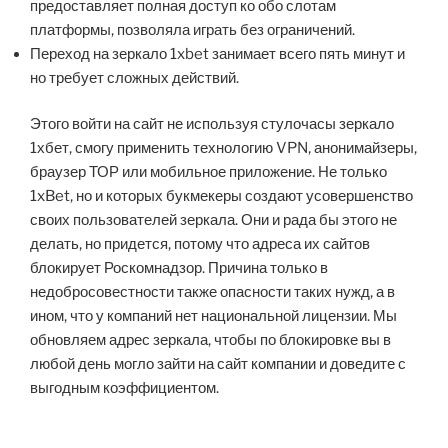
предоставляет полная доступ ко обо слотам
платформы, позволяла играть без ограничений.
Переход на зеркало 1xbet занимает всего пять минут и
но требует сложных действий.
Этого войти на сайт не используя стулочасы зеркало
1хбет, смогу применить технологию VPN, анонимайзеры,
браузер ТОР или мобильное приложение. Не только
1xBet, но и которых букмекеры создают усовершенство
своих пользователей зеркала. Они и рада бы этого не
делать, но придется, потому что адреса их сайтов
блокирует Роскомнадзор. Причина только в
недобросовестности также опасности таких нужд, а в
ином, что у компаний нет национальной лицензии. Мы
обновляем адрес зеркала, чтобы по блокировке вы в
любой день могло зайти на сайт компании и доведите с
выгодным коэффициентом.