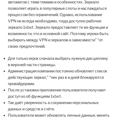
автоматов с теми темами и особенностях. Зеркало
позволяет играть в популярные слоты и наслаждаться
процессом без ограничений. Однако, использование
VPN не всегда необходимо, тогда доступно рабочее
зеркало 1xbet. Зеркало предоставляет те же функции и
возможности, что и основной сайт. Поэтому игроки быть
выбирать между VPN и зеркалом а зависимости” “от
своих предпочтений.
Для только игрок сначала выбрать нужную дисциплину
в верхней части страницы.
Администрация компании постоянно обновляет список
действующих зеркал,” “них раз в и дней блокируются
провайдерами.
После установки приложения пользователи получают
доступ ко об функциям 1xbet.
Так даёт уверенность а сохранении персональных
данных и средств и счёте.
Пользователи может обновлять личные данные, менять