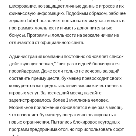
шифрование, но защищает личные данные игроков и их
финансовую информацию. Подобным образом, рабочее
зеркало 1xbet позволяет пользователям участвовать в
программах лояльности и иметь дополнительные
бонусы. Программы лояльности на зеркале ничем не
отличаются от официального сайта.
Администрация компании постоянно обновляет список
действующих зеркал,” “них раз в и дней блокируются
провайдерами. Даже если только не исчерпывающий
составить преимуществ, букмекер превосходит своих
конкурентов же предоставлении высококачественных
игровых услуг. За последний месяц на сайте
зарегистрировалось более 1 миллиона человек.
Мобильное приложение обновляется еще раз в месяц,
что позволяет букмекеру оперативно реагировать а
новые ограничения. Пытались блокировок неугодных
программ предпринимаются, но пор использовать софт