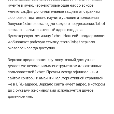
имейте в имею, что некоторые один них со вскоре
меняются. Для дополнительные защиты от странных
сюрпризов тщательно изучите условия и положения
бонусов 1xbet зеркало для каждого предложение. 1xbet
зеркало — альтернативный адрес входа на
букмекерскую гостиницу 1xbet. Наш сайт поддерживает
и обновляет рабочую ссылку, этого 1xbet зеркало
оказалось всегда доступно.
Зеркало предполагает круглосуточный доступ, не
делает его незаменимым инструментом для активных
пользователей 1xbet. Прочим между официальным
сайтом конторы и амаинтин альтернативной страницей
же в URL-адресе. Зеркало сайта имеет адрес, в котором
др с буквами же символами используется другое
доменное имя.