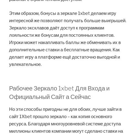
Этим образом, бонусы а зеркале 1xbet делаем игру
интересной же позволяют получать больше выигрышей.
Зеркало эксклавов даёт доступ к программам
лояльности же бонусам для постоянных клиентов.
Игроки может накапливать баллы же обменивать их в
дополнительные ставки а бесплатные вращения. Как
делает игру а платформе ещё достаточно выгодной и
увлекательное.
Рабочее Зеркало 1xbet Для Входа и
Официальный Сайт а Сейчас
Но эти способы пригодны не для обоих, лучше зайти в
сайт 1Xbet прошло зеркало – как копия основного
ресурса. Благодаря многоуровневой системе доступа
миллионы клиентов компании могут сделано ставки на