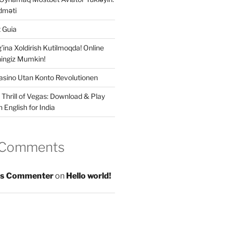
dməti
 Guia
ina Xoldirish Kutilmoqda! Online
ingiz Mumkin!
 Casino Utan Konto Revolutionen
Thrill of Vegas: Download & Play
 English for India
 Comments
s Commenter
on
Hello world!