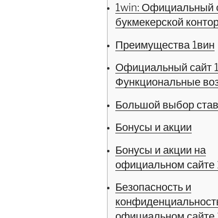
1win: Официальный 
букмекерской конто
Преимущества 1вин
Официальный сайт 1
Функциональные во
Большой выбор став
Бонусы и акции
Бонусы и акции на
официальном сайте 
Безопасность и
конфиденциальност
официальном сайте 