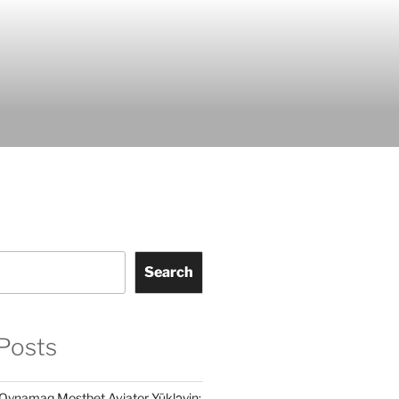
Search
Posts
Oynamaq Mostbet Aviator Yükləyin: