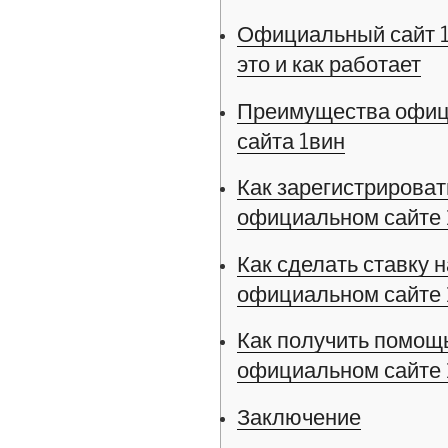
Официальный сайт 1
это и как работает
Преимущества офиц
сайта 1вин
Как зарегистрироват
официальном сайте 
Как сделать ставку н
официальном сайте 
Как получить помощ
официальном сайте 
Заключение