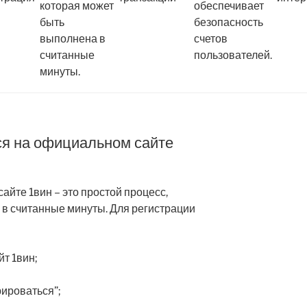
которая может
обеспечивает
быть
безопасность
выполнена в
счетов
считанные
пользователей.
минуты.
ся на официальном сайте
айте 1вин – это простой процесс,
в считанные минуты. Для регистрации
т 1вин;
рироваться”;