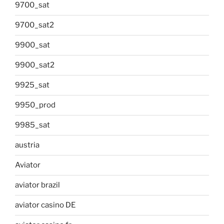
9700_sat
9700_sat2
9900_sat
9900_sat2
9925_sat
9950_prod
9985_sat
austria
Aviator
aviator brazil
aviator casino DE