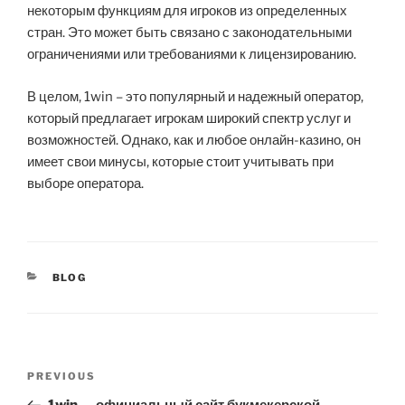
некоторым функциям для игроков из определенных
стран. Это может быть связано с законодательными
ограничениями или требованиями к лицензированию.
В целом, 1win – это популярный и надежный оператор,
который предлагает игрокам широкий спектр услуг и
возможностей. Однако, как и любое онлайн-казино, он
имеет свои минусы, которые стоит учитывать при
выборе оператора.
CATEGORIES
BLOG
Post
Previous
PREVIOUS
navigation
Post