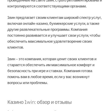
проведенные на сайте 1вин, строго регламентированы и
контролируются соответствующими органами.
1вин предлагает своим клиентам широкий спектр услуг,
включая онлайн-казино, букмекерские услуги, а также
другие развлекательные программы. Компания
постоянно развивается и улучшает свои услуги, чтобы
обеспечить максимальное удовлетворение своих
клиентов.
1вин – это компания, которая ценит своих клиентов и
старается обеспечить им максимальное комфорт и
безопасность при игре и ставках. Компания готова
помочь вам в любое время, если у вас возникнут
вопросы или проблемы.
Казино 1win: обзор и отзывы