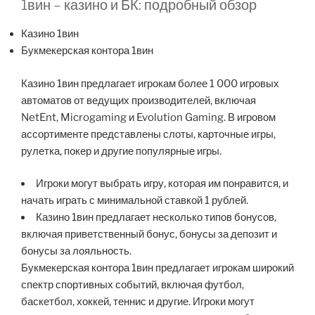
1вин – казино и БК: подробный обзор
Казино 1вин
Букмекерская контора 1вин
Казино 1вин предлагает игрокам более 1 000 игровых
автоматов от ведущих производителей, включая
NetEnt, Microgaming и Evolution Gaming. В игровом
ассортименте представлены слоты, карточные игры,
рулетка, покер и другие популярные игры.
Игроки могут выбрать игру, которая им понравится, и
начать играть с минимальной ставкой 1 рублей.
Казино 1вин предлагает несколько типов бонусов,
включая приветственный бонус, бонусы за депозит и
бонусы за лояльность.
Букмекерская контора 1вин предлагает игрокам широкий
спектр спортивных событий, включая футбол,
баскетбол, хоккей, теннис и другие. Игроки могут