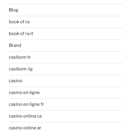
Blog
book of ra
book of ra it
Brand
casibom tr
casibom-tg
casino
casino en ligne
casino en ligne fr
casino onlina ca
casino online ar