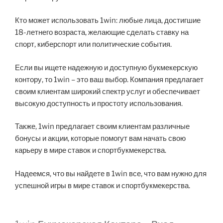
Кто может использовать 1win: любые лица, достигшие
18-летнего возраста, желающие сделать ставку на
спорт, киберспорт или политические события.
Если вы ищете надежную и доступную букмекерскую
контору, то 1win – это ваш выбор. Компания предлагает
своим клиентам широкий спектр услуг и обеспечивает
высокую доступность и простоту использования.
Также, 1win предлагает своим клиентам различные
бонусы и акции, которые помогут вам начать свою
карьеру в мире ставок и спортбукмекерства.
Надеемся, что вы найдете в 1win все, что вам нужно для
успешной игры в мире ставок и спортбукмекерства.