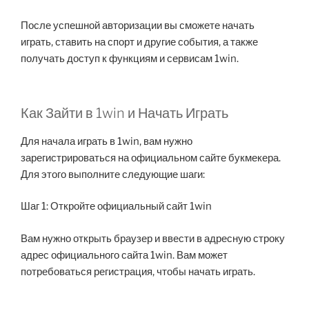
После успешной авторизации вы сможете начать
играть, ставить на спорт и другие события, а также
получать доступ к функциям и сервисам 1win.
Как Зайти в 1win и Начать Играть
Для начала играть в 1win, вам нужно
зарегистрироваться на официальном сайте букмекера.
Для этого выполните следующие шаги:
Шаг 1: Откройте официальный сайт 1win
Вам нужно открыть браузер и ввести в адресную строку
адрес официального сайта 1win. Вам может
потребоваться регистрация, чтобы начать играть.