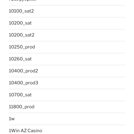
10100_sat2
10200_sat
10200_sat2
10250_prod
10260_sat
10400_prod2
10400_prod3
10700_sat
11800_prod
1w
1Win AZ Casino