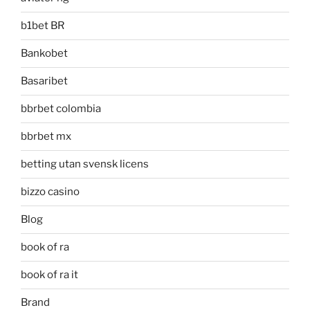
b1bet BR
Bankobet
Basaribet
bbrbet colombia
bbrbet mx
betting utan svensk licens
bizzo casino
Blog
book of ra
book of ra it
Brand