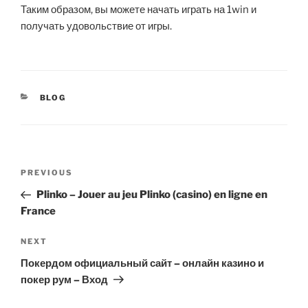
Таким образом, вы можете начать играть на 1win и
получать удовольствие от игры.
CATEGORIES
BLOG
Post
Previous
PREVIOUS
navigation
Post
Plinko – Jouer au jeu Plinko (casino) en ligne en
France
Next
NEXT
Post
Покердом официальный сайт – онлайн казино и
покер рум – Вход