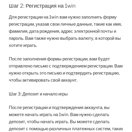
Шаг 2: Регистрация на 1win
Для регистрации на 1win вам нужно заполнить форму
регистрации, указав свои личные данные, такие как имя,
фамилия, дата рождения, адрес электронной почты и
пароль. Вам также нужно выбрать валюту, в которой вы
хотите играть.
После заполнения формы регистрации, вам будет
отправлено письмо с подтверждением регистрации. Вам
нужно открыть это письмо и подтвердить регистрацию,
чтобы активировать свой аккаунт.
Шаг 3: Депозит и начало игры
После регистрации и подтверждения аккаунта, вы
можете начать играть на 1win. Вам нужно сделать
депозит, чтобы начать играть. Вы можете сделать
депозит с помощью различных платежных систем, таких