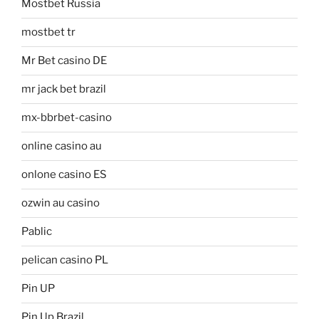
Mostbet Russia
mostbet tr
Mr Bet casino DE
mr jack bet brazil
mx-bbrbet-casino
online casino au
onlone casino ES
ozwin au casino
Pablic
pelican casino PL
Pin UP
Pin Up Brazil