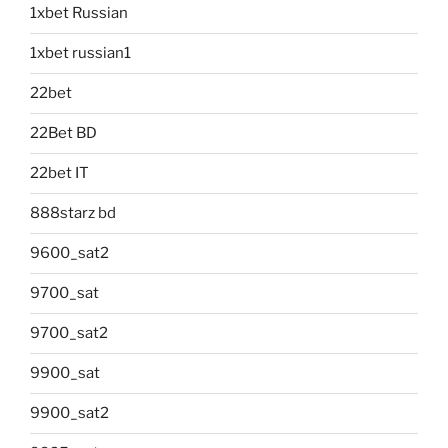
1xbet Russian
1xbet russian1
22bet
22Bet BD
22bet IT
888starz bd
9600_sat2
9700_sat
9700_sat2
9900_sat
9900_sat2