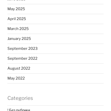
May 2025
April 2025
March 2025
January 2025
September 2023
September 2022
August 2022
May 2022
Categories
! Без рубрики