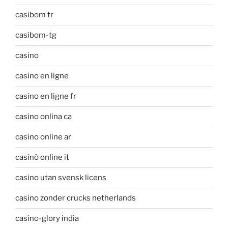
casibom tr
casibom-tg
casino
casino en ligne
casino en ligne fr
casino onlina ca
casino online ar
casinò online it
casino utan svensk licens
casino zonder crucks netherlands
casino-glory india